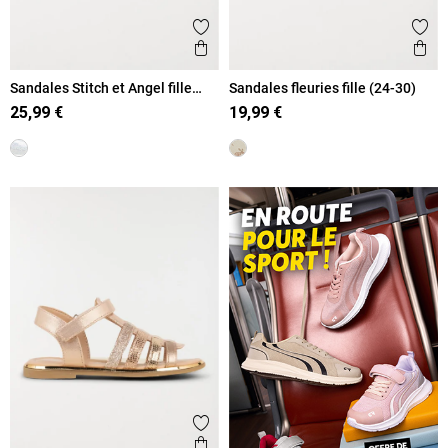
Ajouter aux favoris
Ajout
Aperçu rapide
Ape
Sandales Stitch et Angel fille
Sandales fleuries fille (24-30)
(24-30)
25,99 €
19,99 €
Ajouter aux favoris
Aperçu rapide