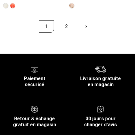
1
2
keyboard_arrow_right
Suivant
Retour en haut
Paiement
Livraison gratuite
sécurisé
en magasin
Retour & échange
30 jours pour
gratuit en magasin
changer d’avis