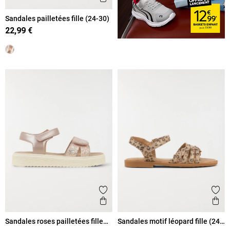
Sandales pailletées fille (24-30)
22,99 €
Ajouter aux favoris
Ajout
Aperçu rapide
Ape
Sandales roses pailletées fille
Sandales motif léopard fille (24-
(25-30)
30)