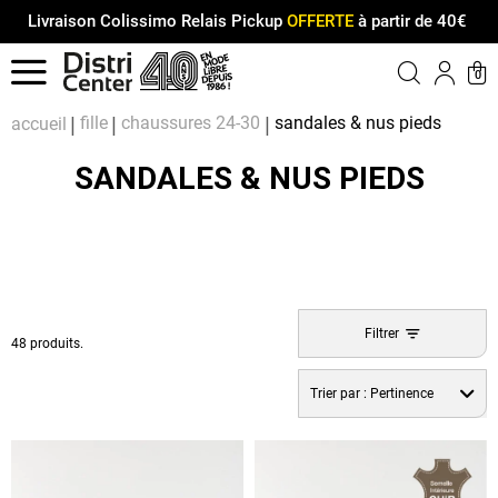
Livraison Colissimo Relais Pickup
OFFERTE
à partir de 40€
Menu
0
Compt
Pa
fille
chaussures 24-30
sandales & nus pieds
accueil
SANDALES & NUS PIEDS
Filtrer
48 produits.
Trier par :
Pertinence