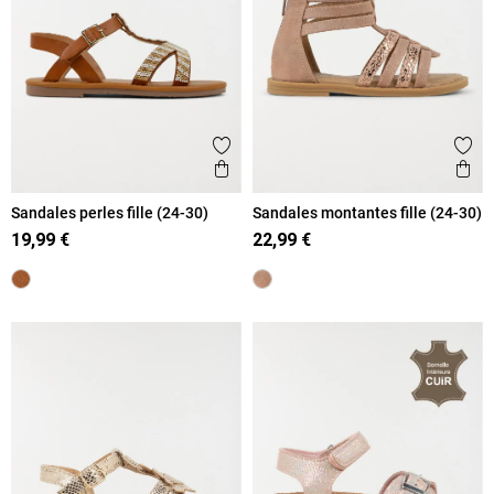
Ajouter aux favoris
Ajout
Aperçu rapide
Ape
Sandales perles fille (24-30)
Sandales montantes fille (24-30)
19,99 €
22,99 €