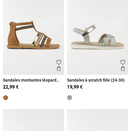
Ajouter aux favoris
Ajout
Aperçu rapide
Ape
Sandales montantes léopard
Sandales à scratch fille (24-30)
fille (24-30)
22,99 €
19,99 €