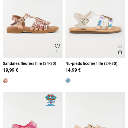
Ajouter aux favoris
Ajout
Aperçu rapide
Ape
Sandales fleuries fille (24-30)
Nu-pieds licorne fille (24-30)
19,99 €
14,99 €