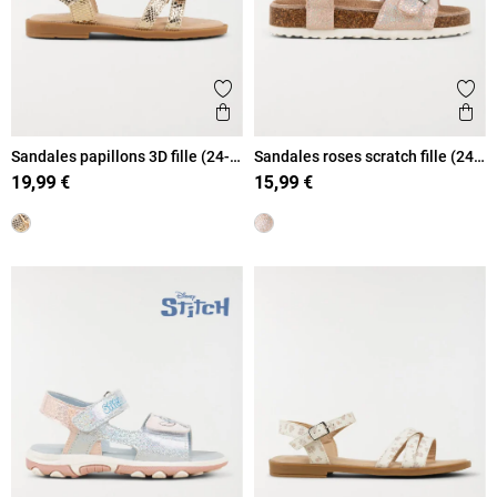
Ajouter aux favoris
Ajout
Aperçu rapide
Ape
Sandales papillons 3D fille (24-
Sandales roses scratch fille (24-
30)
30)
19,99 €
15,99 €