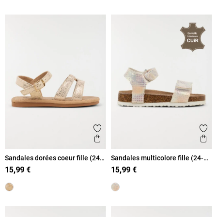
Ajouter aux favoris
Ajout
Aperçu rapide
Ape
Sandales dorées coeur fille (24-
Sandales multicolore fille (24-
30)
30)
15,99 €
15,99 €