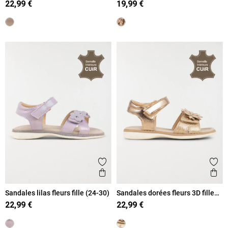
22,99 €
19,99 €
Ajouter aux favoris
Ajout
Aperçu rapide
Ape
Sandales lilas fleurs fille (24-30)
Sandales dorées fleurs 3D fille
(24-30)
22,99 €
22,99 €