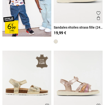
Ajout
Ape
Sandales étoiles strass fille (24-
30)
19,99 €