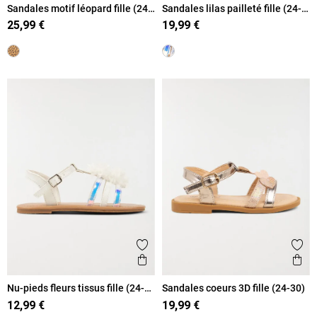
Sandales motif léopard fille (24-
Sandales lilas pailleté fille (24-
30)
30)
25,99 €
19,99 €
Ajouter aux favoris
Ajout
Aperçu rapide
Ape
Nu-pieds fleurs tissus fille (24-
Sandales coeurs 3D fille (24-30)
30)
12,99 €
19,99 €