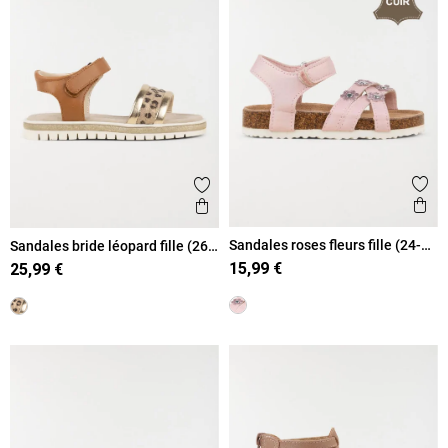
Ajout
Ajouter aux favoris
Ape
Aperçu rapide
Sandales roses fleurs fille (24-
Sandales bride léopard fille (26-
30)
30)
15,99 €
25,99 €