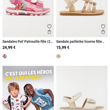
Ajouter aux favoris
Ajout
Aperçu rapide
Ape
Sandales Pat' Patrouille fille (24-
Sandale pailletée licorne fille
30)
(24-30)
24,99 €
15,99 €