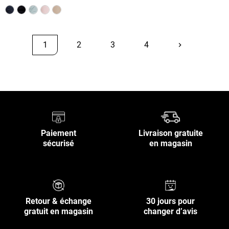
1
2
3
4
keyboard_arrow_right
Suivant
Retour en haut
Paiement
Livraison gratuite
sécurisé
en magasin
Retour & échange
30 jours pour
gratuit en magasin
changer d’avis