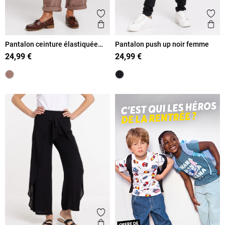
Ajouter aux favoris
Ajout
Aperçu rapide
Ape
Pantalon ceinture élastiquée
Pantalon push up noir femme
femme
24,99 €
24,99 €
Ajouter aux favoris
Aperçu rapide