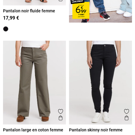
Pantalon noir fluide femme
17,99 €
Ajouter aux favoris
Ajout
Aperçu rapide
Ape
Pantalon large en coton femme
Pantalon skinny noir femme