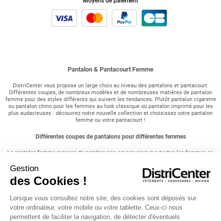
Moyens de paiement
Pantalon & Pantacourt Femme
DistriCenter vous propose un large choix au niveau des pantalons et pantacourt.
Différentes coupes, de nombreux modèles et de nombreuses matières de pantalon
femme pour des styles différents qui suivent les tendances. Plutôt pantalon cigarette
ou pantalon chino pour les femmes au look classique ou pantalon imprimé pour les
plus audacieuses : découvrez notre nouvelle collection et choisissez votre pantalon
femme ou votre pantacourt !
Différentes coupes de pantalons pour différentes femmes
Le pantalon femme propose de nombreuses coupes pour que toutes les femmes se
sentent à l'aise dans leur tenue au quotidien. Le pantalon slim se caractérise par une
coupe près du corps, très ajustée au niveau des hanches et des cuisses pour un effet
Gestion
allongeant. Cette coupe est aussi très présente dans les jeans et est très facile à
des Cookies !
associer. Certaines préfèreront le skinny, encore plus resserré au niveau des chevilles
et plus moulant ressemblant à un legging (caleçon). Il est l'idéal si vous avez de
longues jambes. Le pantacourt peut se révéler très pratique à porter lors de la
Lorsque vous consultez notre site, des cookies sont déposés sur
période estival avec une tunique femme ou tout simplement avec un petit haut. Au
votre ordinateur, votre mobile ou votre tablette. Ceux-ci nous
contraire, pour un look bohème, pensez au pantalon ample ou pantalon fluide associé
à un haut à motifs ethniques. Nous vous proposons également des pantalons plus
permettent de faciliter la navigation, de détecter d'éventuels