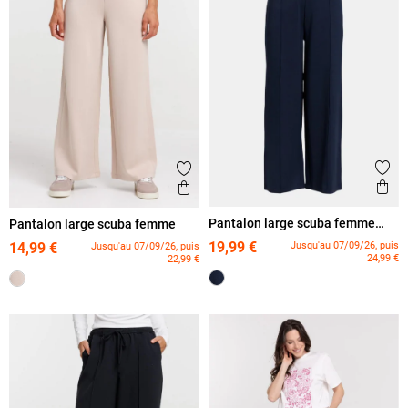
Ajout
Ajouter aux favoris
Ape
Aperçu rapide
Pantalon large scuba femme
Pantalon large scuba femme
grande taille
19,99 €
Jusqu'au 07/09/26, puis
14,99 €
Jusqu'au 07/09/26, puis
24,99 €
22,99 €