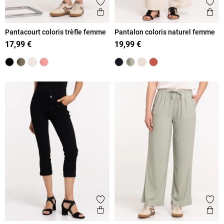
Ajouter aux favoris
Ajout
Aperçu rapide
Ape
Pantacourt coloris trèfle femme
Pantalon coloris naturel femme
17,99 €
19,99 €
Ajouter aux favoris
Ajout
Aperçu rapide
Ape