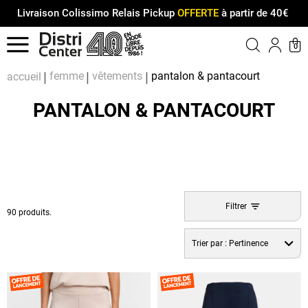
Livraison Colissimo Relais Pickup
OFFERTE
à partir de 40€
Menu
0
Compt
Pa
femme
vêtements
pantalon & pantacourt
accueil
PANTALON & PANTACOURT
Filtrer
90 produits.
Trier par :
Pertinence