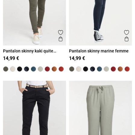
Ajouter aux favoris
Ajout
Aperçu rapide
Ape
Pantalon skinny kaki quite
Pantalon skinny marine femme
femme
14,99 €
14,99 €