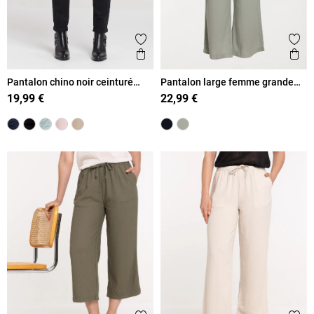
Ajouter aux favoris
Ajout
Aperçu rapide
Ape
Pantalon chino noir ceinturé
Pantalon large femme grande
femme
taille
19,99 €
22,99 €