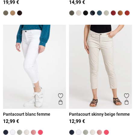
19,99 €
14,99 €
Ajouter aux favoris
Ajout
Aperçu rapide
Ape
Pantacourt blanc femme
Pantacourt skinny beige femme
12,99 €
12,99 €