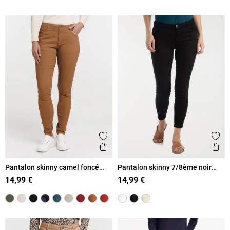
Ajouter aux favoris
Ajout
Aperçu rapide
Ape
Pantalon skinny camel foncé
Pantalon skinny 7/8ème noir
femme
femme
14,99 €
14,99 €