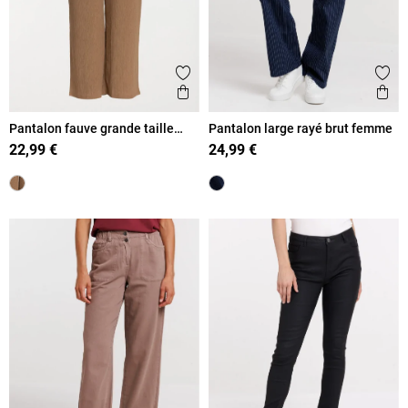
Ajouter aux favoris
Ajout
Aperçu rapide
Ape
Pantalon fauve grande taille
Pantalon large rayé brut femme
femme
22,99 €
24,99 €