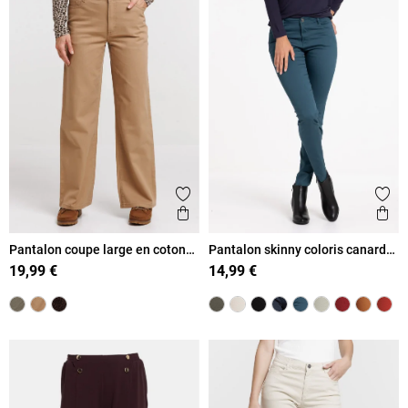
Ajouter aux favoris
Ajout
Aperçu rapide
Ape
Pantalon coupe large en coton
Pantalon skinny coloris canard
femme
femme
19,99 €
14,99 €