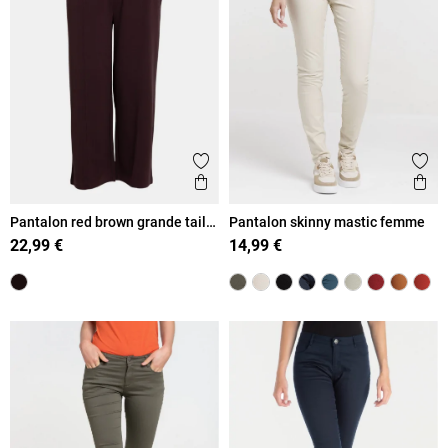
Ajouter aux favoris
Ajout
Aperçu rapide
Ape
Pantalon red brown grande taille
Pantalon skinny mastic femme
femme
22,99 €
14,99 €