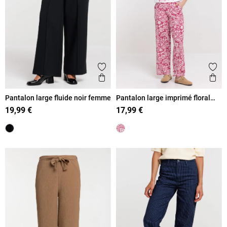
Ajouter aux favoris
Ajout
Aperçu rapide
Ape
Pantalon large fluide noir femme
Pantalon large imprimé floral
femme
19,99 €
17,99 €