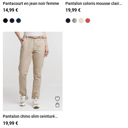
Pantacourt en jean noir femme
Pantalon coloris mousse clair
femme
14,99 €
19,99 €
Ajouter aux favoris
Aperçu rapide
Pantalon chino slim ceinturé
femme
19,99 €