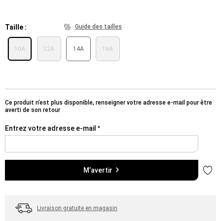
Taille
Guide des tailles
10A
12A
14A
16A
Ce produit n’est plus disponible, renseigner votre adresse e-mail pour être
averti de son retour
Entrez votre adresse e-mail
*
Ajou
M’avertir
Livraison gratuite en magasin