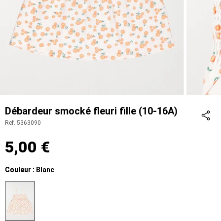
Débardeur smocké fleuri fille (10-16A)
Ref. 5363090
Part
5,00 €
Couleur
Couleur : Blanc