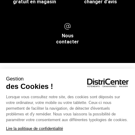
gratuit en magasin
changer d’avis
Nous
contacter
Gestion
NOS SERVICES
des Cookies !
Lorsque vous consultez notre site, des cookies sont déposés sur
INFOS PRATIQUES
votre ordinateur, votre mobile ou votre tablette. Ceux-ci nous
permettent de faciliter la navigation, de détecter d'éventuels
L’ENSEIGNE DISTRICENTER
problèmes et d'y remédier. Nous vous laissons la possibilité de
paramétrer votre consentement aux différentes typologies de cookies.
Suivez-nous
Lire la politique de confidentialité