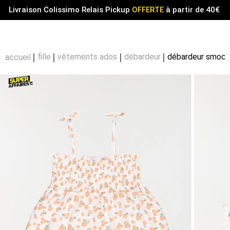
Menu
0
Livraison Colissimo Relais Pickup
OFFERTE
à partir de 40€
Compt
Pa
fille
vêtements ados
débardeur
débardeur smocké 
accueil