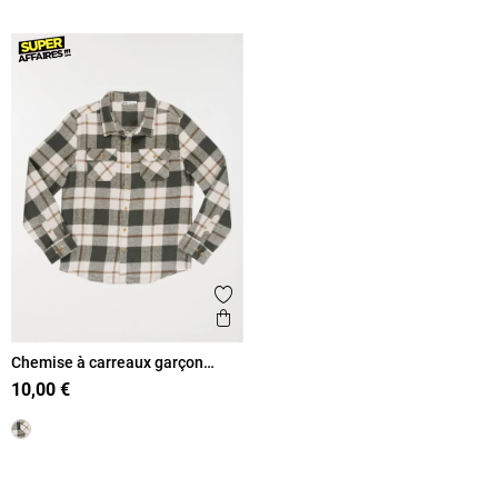
Ajouter aux favoris
Aperçu rapide
Chemise à carreaux garçon
(XXS-M)
10,00 €
Retour en haut