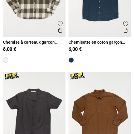
Ajouter aux favoris
Ajout
Aperçu rapide
Ape
Chemise à carreaux garçon
Chemisette en coton garçon
(XXS-M)
(XXS-M)
8,00 €
6,00 €