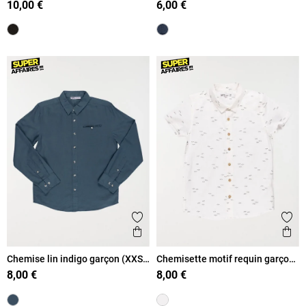
10,00 €
6,00 €
Ajouter aux favoris
Ajout
Aperçu rapide
Ape
Chemise lin indigo garçon (XXS-
Chemisette motif requin garçon
M)
(10-16A)
8,00 €
8,00 €