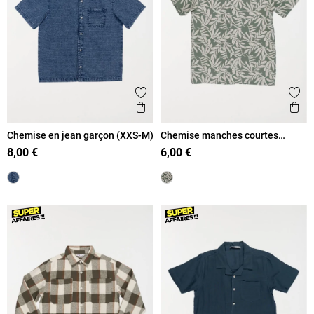
Ajouter aux favoris
Ajout
Aperçu rapide
Ape
Chemise en jean garçon (XXS-M)
Chemise manches courtes
garçon (XXS-M)
8,00 €
6,00 €