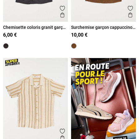
Ajouter aux favoris
Ajout
Aperçu rapide
Ape
Chemisette coloris granit garçon
Surchemise garçon cappuccino
(XXS-M)
(XXS-M)
6,00 €
10,00 €
Ajouter aux favoris
Aperçu rapide