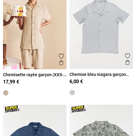
Ajout
Ajouter aux favoris
Ape
Aperçu rapide
Chemise bleu niagara garçon
Chemisette rayée garçon (XXS-
(XXS-M)
M)
6,00 €
17,99 €