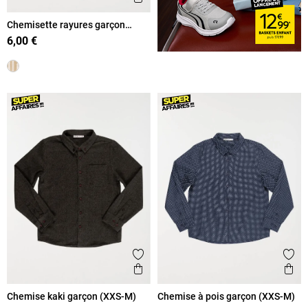
Chemisette rayures garçon
(XXS-M)
6,00 €
Ajouter aux favoris
Ajout
Aperçu rapide
Ape
Chemise kaki garçon (XXS-M)
Chemise à pois garçon (XXS-M)