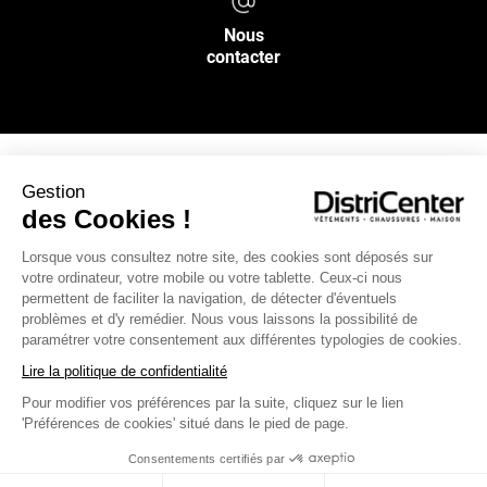
Nous
contacter
Gestion
NOS SERVICES
des Cookies !
Lorsque vous consultez notre site, des cookies sont déposés sur
INFOS PRATIQUES
votre ordinateur, votre mobile ou votre tablette. Ceux-ci nous
permettent de faciliter la navigation, de détecter d'éventuels
L’ENSEIGNE DISTRICENTER
problèmes et d'y remédier. Nous vous laissons la possibilité de
paramétrer votre consentement aux différentes typologies de cookies.
Suivez-nous
Lire la politique de confidentialité
Pour modifier vos préférences par la suite, cliquez sur le lien
'Préférences de cookies' situé dans le pied de page.
Moyens de paiement
Consentements certifiés par