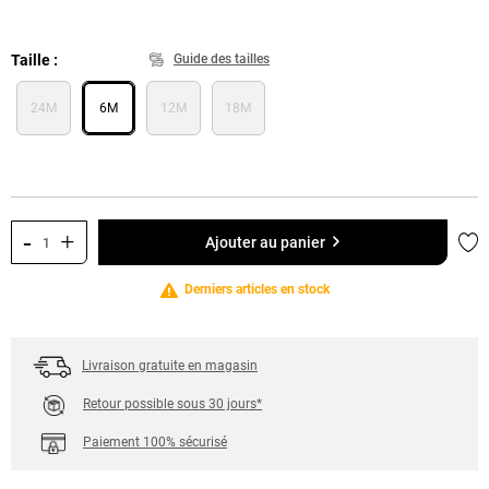
Taille
Guide des tailles
24M
6M
12M
18M
-
+
Ajo
Ajouter au panier
Derniers articles en stock
Livraison gratuite en magasin
Retour possible sous 30 jours*
Paiement 100% sécurisé