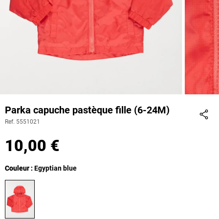
Parka capuche pastèque fille (6-24M)
Ref. 5551021
Part
10,00 €
Couleur
Couleur : Egyptian blue