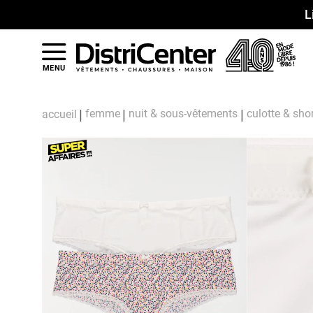
L
MENU
femme
nuit & sous-vêtements
culotte & sho
accueil