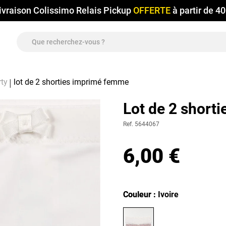
ivraison Colissimo Relais Pickup
OFFERTE
à partir de 4
rty
lot de 2 shorties imprimé femme
Lot de 2 short
Ref. 5644067
6,00 €
Couleur
Couleur : Ivoire