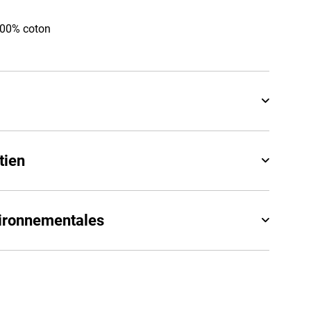
100% coton
tien
vironnementales