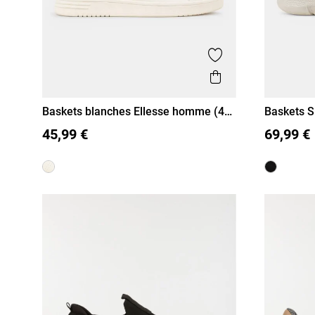
Ajouter aux favor
Aperçu rapide
Baskets blanches Ellesse homme (40-
Baskets S
46)
(41-46)
40
41
42
43
44
45
46
41
42
45,99 €
69,99 €