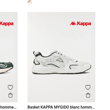
Ajouter aux favoris
Ajouter aux
Aperçu rapide
Aperçu r
t homme
Basket KAPPA MYGIDO blanc homme