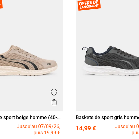
Ajouter aux favoris
is
Aperçu rapide
e sport beige homme (40-
Baskets de sport gris homm
42
43
44
45
46
40
41
42
43
44
45
Jusqu'au 07/09/26,
Jusqu'au 0
14,99 €
puis 19,99 €
pui