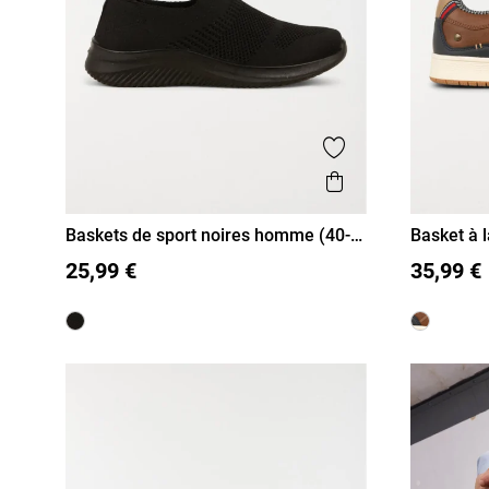
Ajouter aux favor
Aperçu rapide
Baskets de sport noires homme (40-
Basket à 
46)
40
41
42
43
44
45
46
40
41
25,99 €
35,99 €