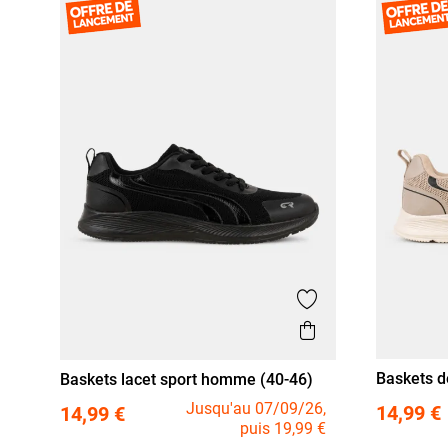
Ajouter aux favor
Aperçu rapide
Baskets d
Baskets lacet sport homme (40-46)
46)
40
41
40
41
42
43
44
45
46
Jusqu'au 07/09/26,
14,99 €
14,99 €
puis 19,99 €