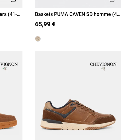
rs (41-
Baskets PUMA CAVEN SD homme (40-
45)
40
41
42
43
44
45
65,99 €