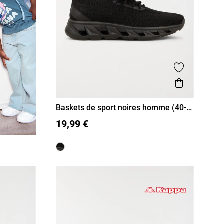
Ajouter aux
Aperçu r
Baskets de sport noires homme (40-
45)
40
41
42
43
44
45
19,99 €