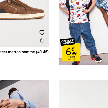
is
Ajouter aux favoris
Aperçu rapide
lacet marron homme (40-45)
42
43
44
45