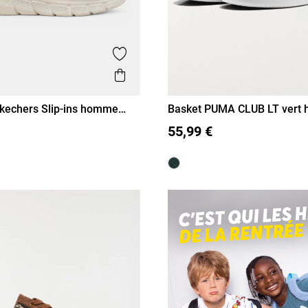
is
Ajouter aux favoris
Aperçu rapide
kechers Slip-ins homme
Basket PUMA CLUB LT vert
(41-46)
43
44
45
46
41
42
43
44
45
46
55,99 €