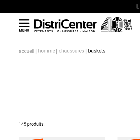
L
MENU
homme
chaussures
baskets
accueil
145 produits.