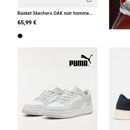
Basket Skechers OAK noir homme
(41-45)
41
42
43
44
45
65,99 €