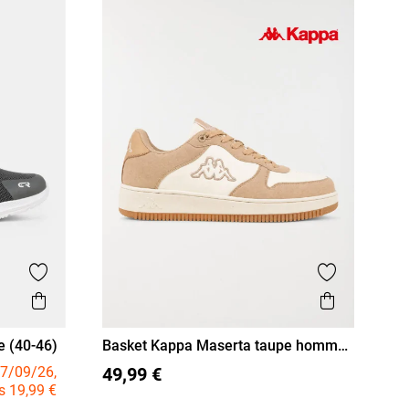
Ajouter aux favoris
Ajouter aux
Aperçu rapide
Aperçu r
e (40-46)
Basket Kappa Maserta taupe homme
(40-46)
46
40
41
42
43
44
45
7/09/26,
49,99 €
s 19,99 €