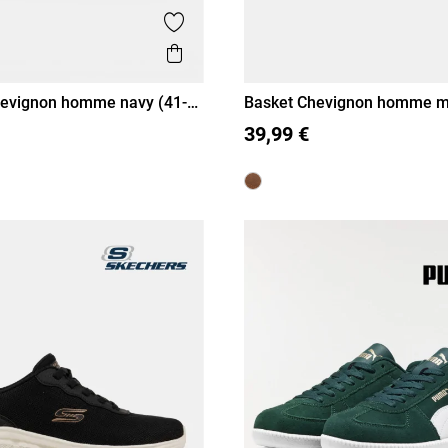
is
Ajouter aux favoris
Aperçu rapide
hevignon homme navy (41-
Basket Chevignon homme m
(41-46)
43
44
45
46
41
42
43
44
45
46
39,99 €