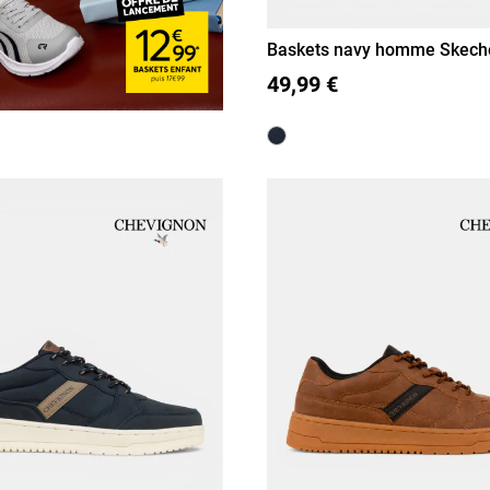
Baskets navy homme Skeche
46)
41
42
43
44
45
46
49,99 €