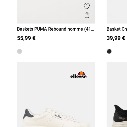
Ajouter aux favor
Aperçu rapide
Baskets PUMA Rebound homme (41-
Basket C
46)
46)
41
42
43
44
45
46
41
42
55,99 €
39,99 €