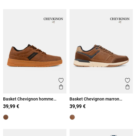
Ajouter aux favoris
Ajout
Aperçu rapide
Ape
Basket Chevignon homme
Basket Chevignon marron
marron (41-46)
homme (41-46)
39,99 €
39,99 €