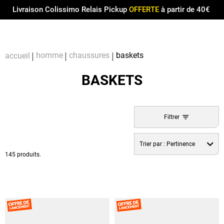
Menu
0
Livraison Colissimo Relais Pickup
OFFERTE
à partir de 40€
Compt
Pa
homme
chaussures
baskets
accueil
BASKETS
Filtrer
Trier par :
Pertinence
145 produits.