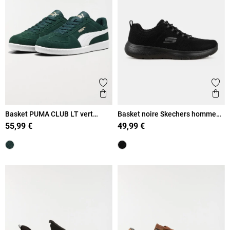
Ajouter aux favoris
Ajout
Aperçu rapide
Ape
Basket PUMA CLUB LT vert
Basket noire Skechers homme
homme (41-46)
(41-46)
55,99 €
49,99 €