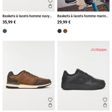
Ajouter aux favoris
Ajout
Aperçu rapide
Ape
Baskets à lacets homme navy
Baskets à lacets homme marine
(40-45)
(41-46)
35,99 €
29,99 €
Ajouter aux favoris
Ajout
Aperçu rapide
Ape