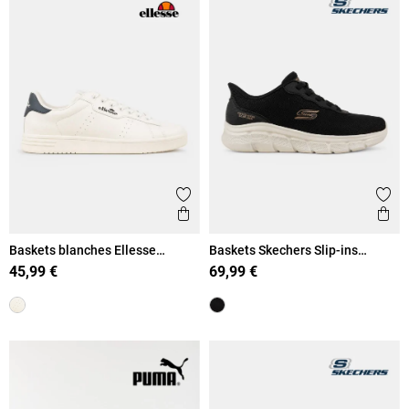
Ajouter aux favoris
Ajout
Aperçu rapide
Ape
Baskets blanches Ellesse
Baskets Skechers Slip-ins
homme (40-46)
homme (41-46)
45,99 €
69,99 €