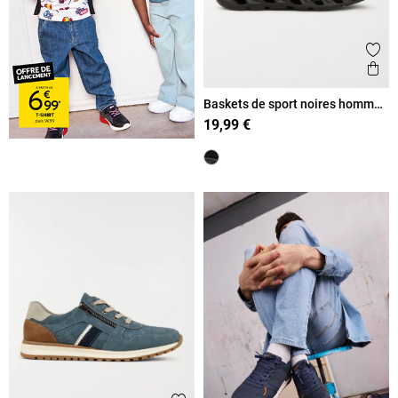
Ajout
Ape
Baskets de sport noires homme
(40-45)
19,99 €