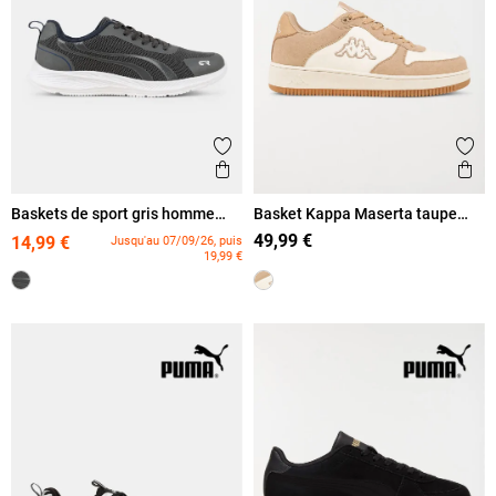
Ajouter aux favoris
Ajout
Aperçu rapide
Ape
Baskets de sport gris homme
Basket Kappa Maserta taupe
(40-46)
homme (40-46)
49,99 €
14,99 €
Jusqu'au 07/09/26, puis
19,99 €