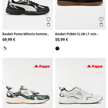
Ajouter aux favoris
Ajout
Aperçu rapide
Ape
Basket Puma Milenio homme
Basket PUMA CLUB LT noir
(41-46)
homme (41-46)
69,99 €
55,99 €