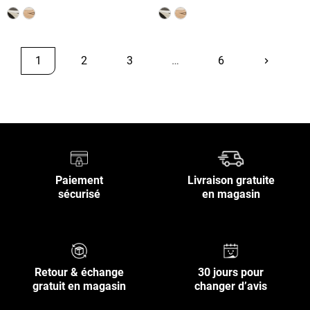
1
2
3
…
6
keyboard_arrow_right
Suivant
Retour en haut
Paiement
Livraison gratuite
sécurisé
en magasin
Retour & échange
30 jours pour
gratuit en magasin
changer d’avis