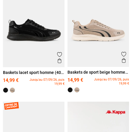
Ajout
Ajouter aux favoris
Ape
Aperçu rapide
Baskets de sport beige homme
Baskets lacet sport homme (40-
(40-46)
46)
14,99 €
Jusqu'au 07/09/26, puis
14,99 €
Jusqu'au 07/09/26, puis
19,99 €
19,99 €