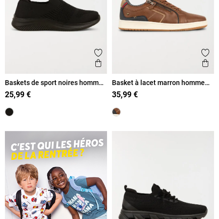
Ajouter aux favoris
Ajout
Aperçu rapide
Ape
Baskets de sport noires homme
Basket à lacet marron homme
(40-46)
(40-45)
25,99 €
35,99 €