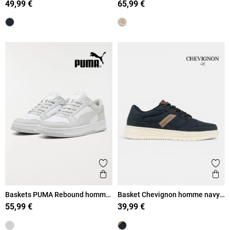
49,99 €
65,99 €
Ajouter aux favoris
Ajout
Aperçu rapide
Ape
Baskets PUMA Rebound homme
Basket Chevignon homme navy
(41-46)
(41-46)
55,99 €
39,99 €