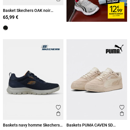
Basket Skechers OAK noir
homme (41-45)
65,99 €
Ajouter aux favoris
Ajout
Aperçu rapide
Ape
Baskets navy homme Skechers
Baskets PUMA CAVEN SD
(41-46)
homme (40-45)