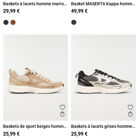
Baskets à lacets homme marron
Basket MASERTA Kappa homme
(41-46)
(40-46)
29,99 €
49,99 €
Ajouter aux favoris
Ajout
Aperçu rapide
Ape
Baskets de sport beiges homme
Baskets à lacets grises homme
(40-46)
(40-46)
25,99 €
25,99 €