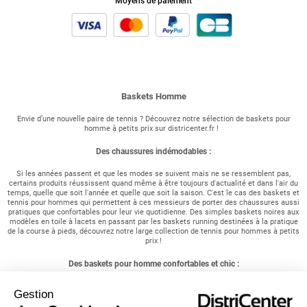
Moyens de paiement
Baskets Homme
Envie d’une nouvelle paire de tennis ? Découvrez notre sélection de baskets pour
homme à petits prix sur districenter.fr !
Des chaussures indémodables :
Si les années passent et que les modes se suivent mais ne se ressemblent pas,
certains produits réussissent quand même à être toujours d'actualité et dans l'air du
temps, quelle que soit l'année et quelle que soit la saison. C'est le cas des baskets et
tennis pour hommes qui permettent à ces messieurs de porter des chaussures aussi
pratiques que confortables pour leur vie quotidienne. Des simples baskets noires aux
modèles en toile à lacets en passant par les baskets running destinées à la pratique
de la course à pieds, découvrez notre large collection de tennis pour hommes à petits
prix !
Des baskets pour homme confortables et chic :
Vous êtes à la recherche d'une paire de chaussures confortables ? Vous êtes un
Gestion
sportif et recherchez des chaussures aux semelles résistantes ? Vous êtes un
homme actif et souhaitez simplement opter pour un style chic et décontracté ?