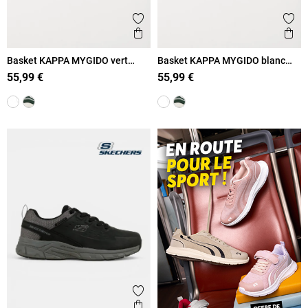
Ajouter aux favoris
Ajout
Aperçu rapide
Ape
Basket KAPPA MYGIDO vert
Basket KAPPA MYGIDO blanc
homme (40-45)
homme (40-45)
55,99 €
55,99 €
Ajouter aux favoris
Aperçu rapide