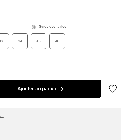
Guide des tailles
43
44
45
46
Ajouter a
Ajouter au panier
sin
*