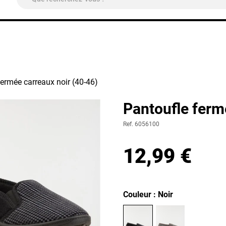
ivraison Colissimo Relais Pickup
OFFERTE
à partir de 4
fermée carreaux noir (40-46)
Pantoufle ferm
Ref. 6056100
12,99 €
Couleur : Noir