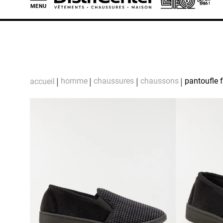
MENU
L
homme
chaussures
chaussons
pantoufle 
accueil