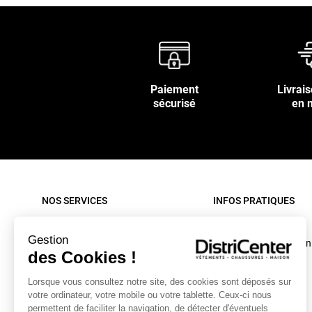
Paiement
Livrais
sécurisé
en 
NOS SERVICES
INFOS PRATIQUES
Paiement sécurisé
Rappel produit
Gestion
Nos livraisons
Conditions d'utilisation
des Cookies !
Retour sous 30 jours
C.G.V. site internet
Lorsque vous consultez notre site, des cookies sont déposés sur
Contactez-nous
C.G.V. Magasin
votre ordinateur, votre mobile ou votre tablette. Ceux-ci nous
Mon compte
Mentions légales
permettent de faciliter la navigation, de détecter d'éventuels