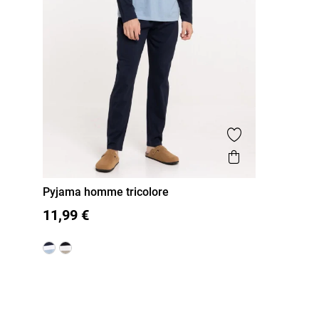
Ajouter aux fa
Aperçu rapi
Pyjama homme tricolore
S
M
L
XL
XXL
11,99 €