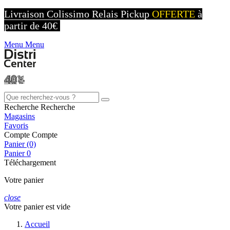
Livraison Colissimo Relais Pickup
OFFERTE
à
partir de 40€
Menu
Menu
Recherche
Recherche
Magasins
Favoris
Compte
Compte
Panier (0)
Panier
0
Téléchargement
Votre panier
close
Votre panier est vide
Accueil