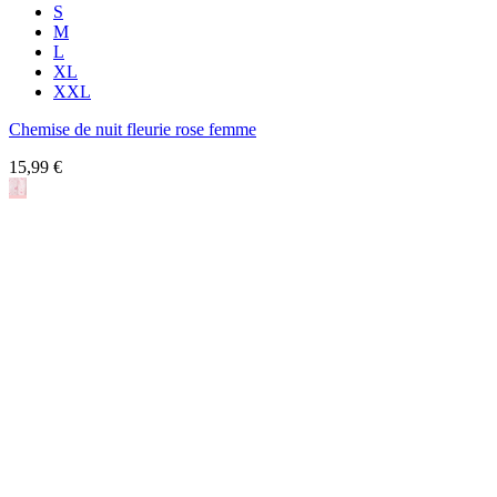
S
M
L
XL
XXL
Chemise de nuit fleurie rose femme
15,99 €