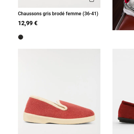
Chaussons gris brodé femme (36-41)
36
37
38
39
40
41
12,99 €