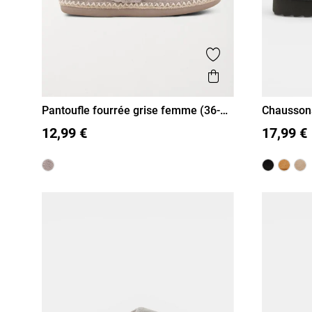
Ajouter aux favor
Aperçu rapide
Pantoufle fourrée grise femme (36-
Chaussons
41)
41)
36
37
38
39
40
41
36
37
12,99 €
17,99 €