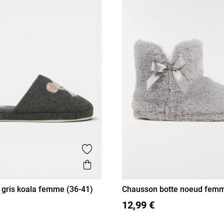
Ajouter aux favoris
is
Aperçu rapide
gris koala femme (36-41)
Chausson botte noeud femm
(36-41)
38
39
40
41
36
37
38
39
40
41
12,99 €