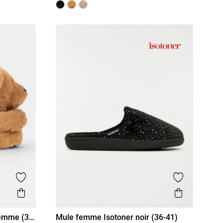
Ajouter aux favoris
Ajouter aux
Aperçu rapide
Aperçu r
emme (36-
Mule femme Isotoner noir (36-41)