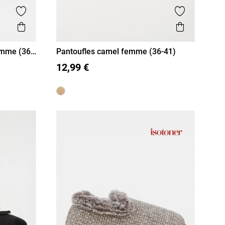
Ajouter aux favoris
Ajouter aux
Aperçu rapide
Aperçu r
emme (36-
Pantoufles camel femme (36-41)
36
37
38
39
40
41
12,99 €