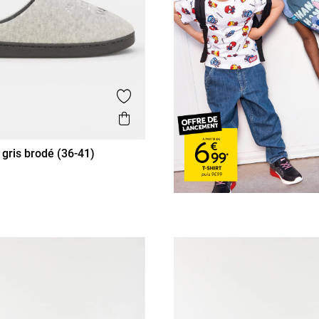
is
Ajouter aux favoris
Aperçu rapide
gris brodé (36-41)
38/39
40/41