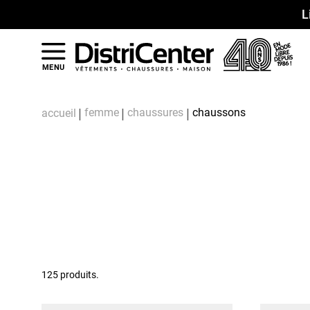
L
MENU
femme
chaussures
chaussons
accueil
125 produits.