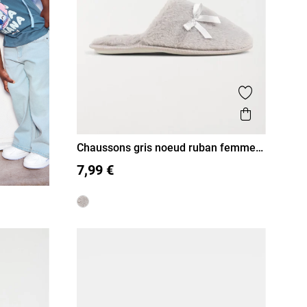
Ajouter aux
Aperçu r
Chaussons gris noeud ruban femme
(36-41)
36
37
38
39
40
41
7,99 €