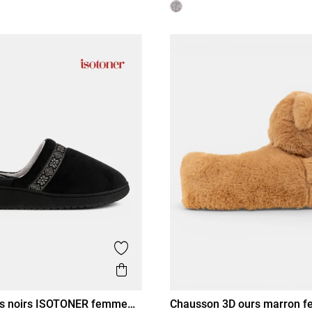
is
Ajouter aux favoris
Aperçu rapide
s noirs ISOTONER femme
Chausson 3D ours marron f