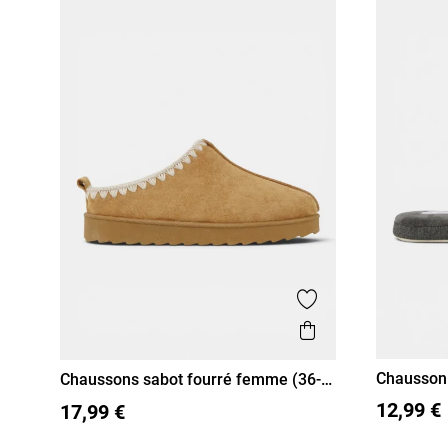
Ajouter aux favor
Aperçu rapide
Chausson 
Chaussons sabot fourré femme (36-
41)
36
37
36
37
38
39
40
41
12,99 €
17,99 €