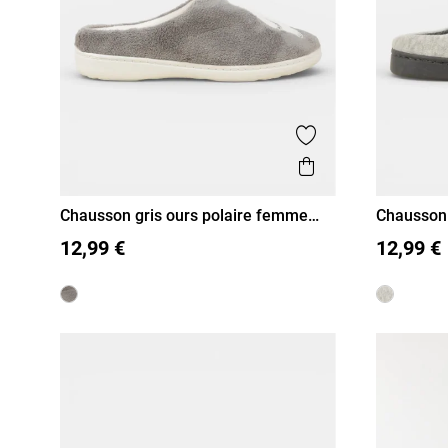
Ajouter aux favor
Aperçu rapide
Chausson gris ours polaire femme
Chausson 
(36-41)
36
37
38
39
40
41
36/37
12,99 €
12,99 €