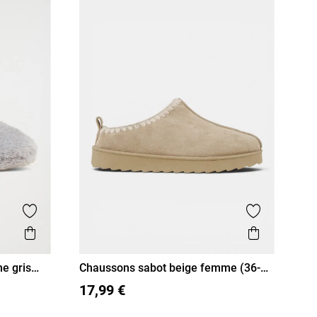
Ajouter aux favoris
Ajouter aux
Aperçu rapide
Aperçu r
e gris
Chaussons sabot beige femme (36-
41)
36
37
38
39
40
41
17,99 €