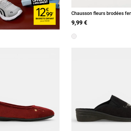
Chausson fleurs brodées f
41)
36
37
38
39
40
41
9,99 €