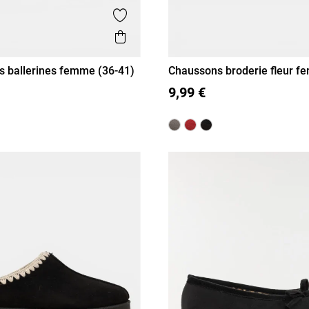
is
Ajouter aux favoris
Aperçu rapide
 ballerines femme (36-41)
Chaussons broderie fleur f
41)
38
39
40
41
36
37
38
39
40
41
9,99 €