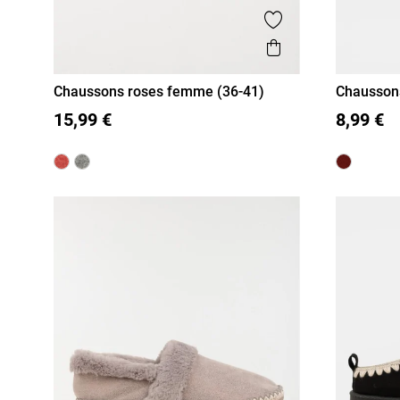
Ajouter aux favor
Aperçu rapide
Chaussons roses femme (36-41)
Chaussons
36
37
38
39
40
41
36
37
15,99 €
8,99 €