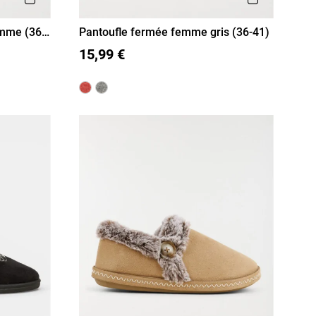
emme (36-
Pantoufle fermée femme gris (36-41)
36
37
38
39
40
41
15,99 €