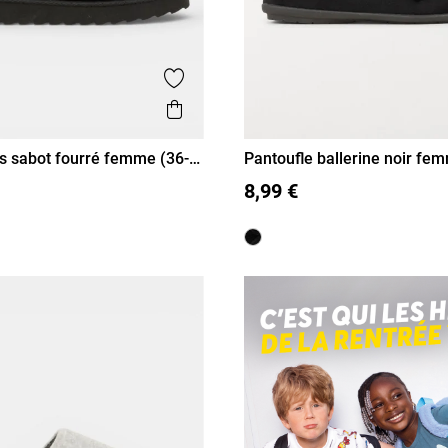
is
Ajouter aux favoris
Aperçu rapide
 sabot fourré femme (36-
Pantoufle ballerine noir fe
42)
38
39
40
41
36
37
38
39
40
41
8,99 €