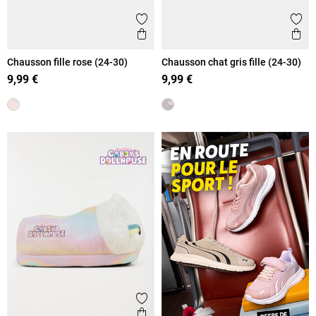
Ajouter aux favoris
Ajout
Aperçu rapide
Ape
Chausson fille rose (24-30)
Chausson chat gris fille (24-30)
9,99 €
9,99 €
Ajouter aux favoris
Aperçu rapide