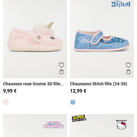
Ajouter aux favoris
Ajout
Aperçu rapide
Ape
Chausson rose licorne 3D fille
Chaussons Stitch fille (24-30)
(24-30)
9,99 €
12,99 €