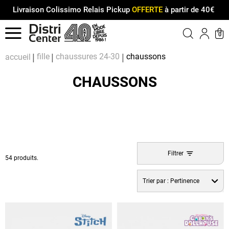
Livraison Colissimo Relais Pickup
OFFERTE
à partir de 40€
Menu
0
Compt
Pa
fille
chaussures 24-30
chaussons
accueil
CHAUSSONS
Filtrer
54 produits.
Trier par :
Pertinence