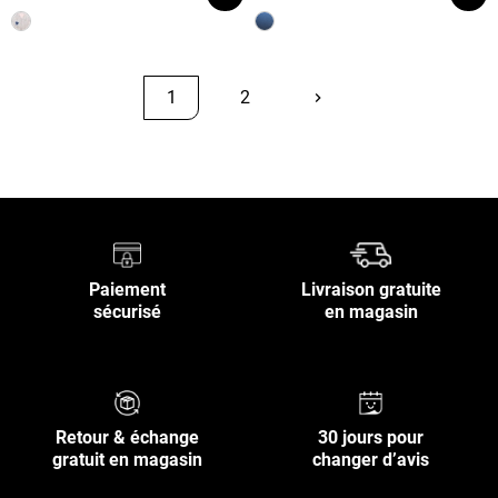
1
2
keyboard_arrow_right
Suivant
Retour en haut
Paiement
Livraison gratuite
sécurisé
en magasin
Retour & échange
30 jours pour
gratuit en magasin
changer d’avis