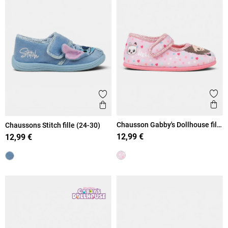
Ajout
Ajouter aux favoris
Ape
Aperçu rapide
Chausson Gabby's Dollhouse fille
Chaussons Stitch fille (24-30)
(24-30)
12,99 €
12,99 €