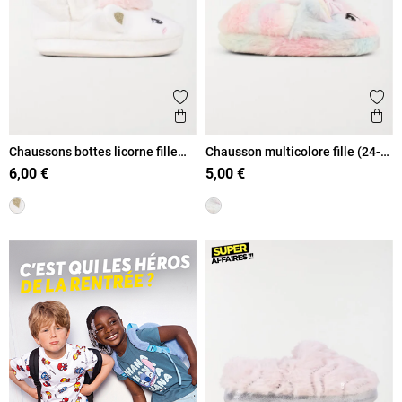
Ajouter aux favoris
Ajout
Aperçu rapide
Ape
Chaussons bottes licorne fille
Chausson multicolore fille (24-
(24-30)
30)
6,00 €
5,00 €