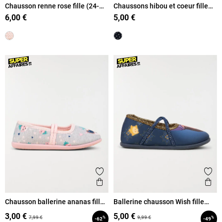
Chausson renne rose fille (24-
Chaussons hibou et coeur fille
31)
(24-30)
6,00 €
5,00 €
Ajouter aux favoris
Ajout
Aperçu rapide
Ape
Chausson ballerine ananas fille
Ballerine chausson Wish fille
(24-30)
(24-30)
3,00 €
5,00 €
7,99 €
9,99 €
%
%
-62
-49