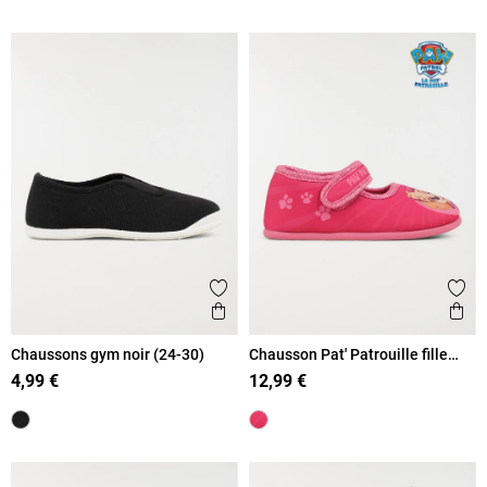
Ajouter aux favoris
Ajout
Aperçu rapide
Ape
Chaussons gym noir (24-30)
Chausson Pat' Patrouille fille
(24-30)
4,99 €
12,99 €