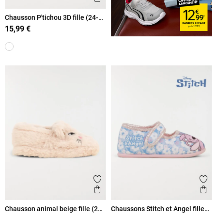
Chausson P'tichou 3D fille (24-
30)
15,99 €
Ajouter aux favoris
Ajout
Aperçu rapide
Ape
Chausson animal beige fille (24-
Chaussons Stitch et Angel fille
30)
(24-30)