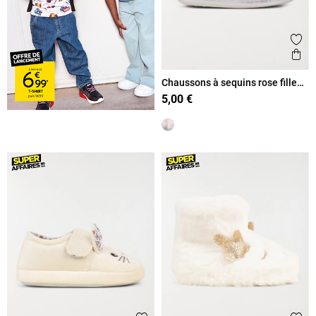
Ajout
Ape
Chaussons à sequins rose fille
(24-30)
5,00 €