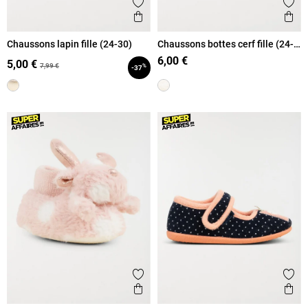
Ajouter aux favoris
Ajout
Aperçu rapide
Ape
Chaussons lapin fille (24-30)
Chaussons bottes cerf fille (24-
30)
6,00 €
5,00 €
7,99 €
%
-37
Ajouter aux favoris
Ajout
Aperçu rapide
Ape