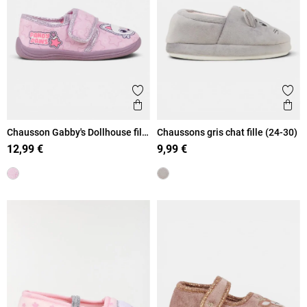
Ajouter aux favoris
Ajout
Aperçu rapide
Ape
Chausson Gabby's Dollhouse fille
Chaussons gris chat fille (24-30)
(24-30)
12,99 €
9,99 €