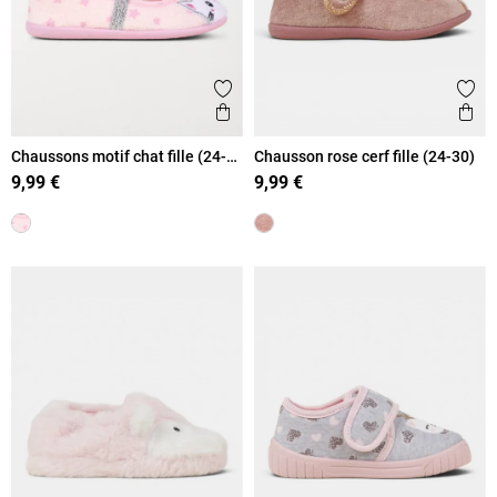
Ajouter aux favoris
Ajout
Aperçu rapide
Ape
Chaussons motif chat fille (24-
Chausson rose cerf fille (24-30)
30)
9,99 €
9,99 €