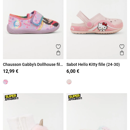
Ajouter aux favoris
Ajout
Aperçu rapide
Ape
Chausson Gabby's Dollhouse fille
Sabot Hello Kitty fille (24-30)
(24-30)
12,99 €
6,00 €