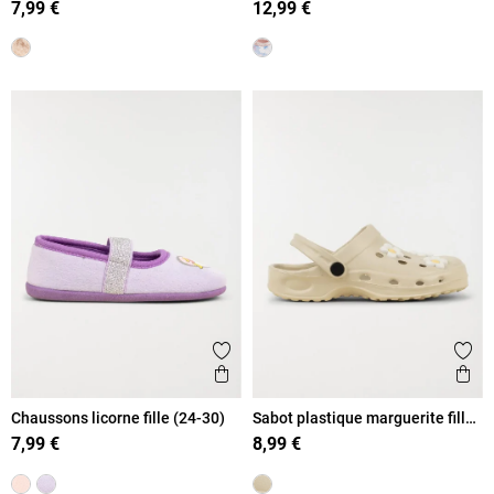
7,99 €
12,99 €
Ajouter aux favoris
Ajout
Aperçu rapide
Ape
Chaussons licorne fille (24-30)
Sabot plastique marguerite fille
(24-30)
7,99 €
8,99 €