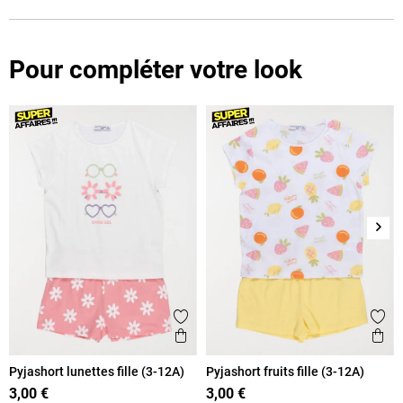
Pour compléter votre look
Suiv
Ajouter aux favoris
Ajout
Aperçu rapide
Ape
Pyjashort lunettes fille (3-12A)
Pyjashort fruits fille (3-12A)
3,00 €
3,00 €