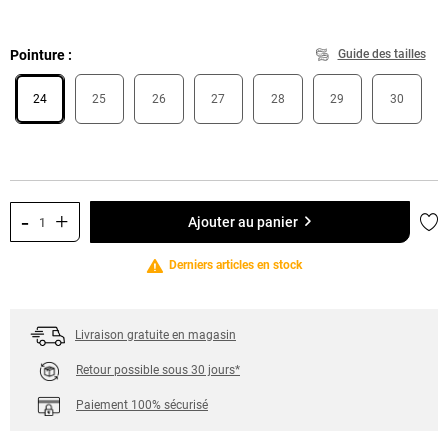
Pointure
Guide des tailles
24
25
26
27
28
29
30
-
+
Ajo
Ajouter au panier
Derniers articles en stock
Livraison gratuite en magasin
Retour possible sous 30 jours*
Paiement 100% sécurisé