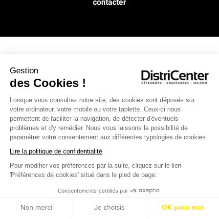
contacter
NOS SERVICES
Gestion
des Cookies !
INFOS PRATIQUES
Lorsque vous consultez notre site, des cookies sont déposés sur
votre ordinateur, votre mobile ou votre tablette. Ceux-ci nous
permettent de faciliter la navigation, de détecter d'éventuels
L’ENSEIGNE DISTRICENTER
problèmes et d'y remédier. Nous vous laissons la possibilité de
Suivez-nous
paramétrer votre consentement aux différentes typologies de cookies.
Lire la politique de confidentialité
Pour modifier vos préférences par la suite, cliquez sur le lien
Moyens de paiement
'Préférences de cookies' situé dans le pied de page.
Consentements certifiés par
Non merci
Je choisis
OK pour moi