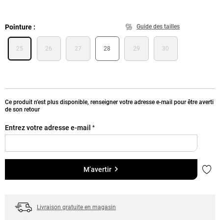
Pointure
Guide des tailles
25
26
27
28
29
30
Ce produit n’est plus disponible, renseigner votre adresse e-mail pour être averti
de son retour
Entrez votre adresse e-mail
*
Ajou
M’avertir
Livraison gratuite en magasin