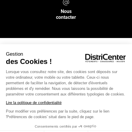
Nous
contacter
Gestion
NOS SERVICES
des Cookies !
Lorsque vous consultez notre site, des cookies sont déposés sur
INFOS PRATIQUES
votre ordinateur, votre mobile ou votre tablette. Ceux-ci nous
permettent de faciliter la navigation, de détecter d'éventuels
L’ENSEIGNE DISTRICENTER
problèmes et d'y remédier. Nous vous laissons la possibilité de
paramétrer votre consentement aux différentes typologies de cookies.
Suivez-nous
Lire la politique de confidentialité
Pour modifier vos préférences par la suite, cliquez sur le lien
'Préférences de cookies' situé dans le pied de page.
Moyens de paiement
Consentements certifiés par