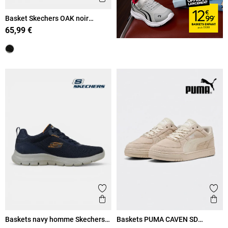
Basket Skechers OAK noir
homme (41-45)
65,99 €
Ajouter aux favoris
Ajout
Aperçu rapide
Ape
Baskets navy homme Skechers
Baskets PUMA CAVEN SD
(41-46)
homme (40-45)