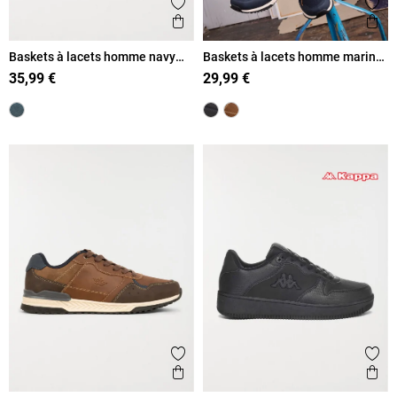
Ajouter aux favoris
Ajout
Aperçu rapide
Ape
Baskets à lacets homme navy
Baskets à lacets homme marine
(40-45)
(41-46)
35,99 €
29,99 €
Ajouter aux favoris
Ajout
Aperçu rapide
Ape