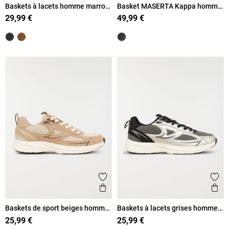
Baskets à lacets homme marron
Basket MASERTA Kappa homme
(41-46)
(40-46)
29,99 €
49,99 €
Ajouter aux favoris
Ajout
Aperçu rapide
Ape
Baskets de sport beiges homme
Baskets à lacets grises homme
(40-46)
(40-46)
25,99 €
25,99 €