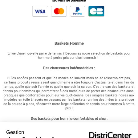
Moyens de paiement
Baskets Homme
Envie d’une nouvelle paire de tennis ? Découvrez notre sélection de baskets pour
homme à petits prix sur districenter.fr !
Des chaussures indémodables :
Si les années passent et que les modes se suivent mais ne se ressemblent pas,
certains produits réussissent quand même à être toujours d'actualité et dans l'air du
temps, quelle que soit l'année et quelle que soit la saison. C'est le cas des baskets et
tennis pour hommes qui permettent à ces messieurs de porter des chaussures aussi
pratiques que confortables pour leur vie quotidienne. Des simples baskets noires aux
modèles en toile à lacets en passant par les baskets running destinées à la pratique
de la course à pieds, découvrez notre large collection de tennis pour hommes à petits
prix !
Des baskets pour homme confortables et chic :
Vous êtes à la recherche d'une paire de chaussures confortables ? Vous êtes un
Gestion
sportif et recherchez des chaussures aux semelles résistantes ? Vous êtes un
homme actif et souhaitez simplement opter pour un style chic et décontracté ?