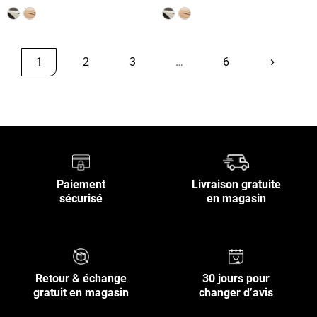
1
2
3
…
6
keyboard_arrow_right
Suivant
Retour en haut
Paiement
Livraison gratuite
sécurisé
en magasin
Retour & échange
30 jours pour
gratuit en magasin
changer d’avis