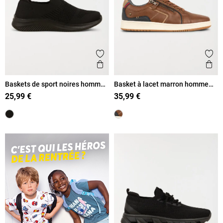
Ajouter aux favoris
Ajout
Aperçu rapide
Ape
Baskets de sport noires homme
Basket à lacet marron homme
(40-46)
(40-45)
25,99 €
35,99 €