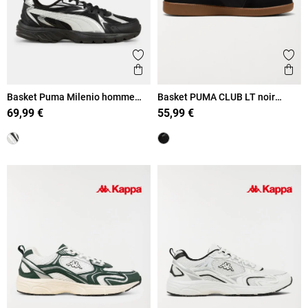
Ajouter aux favoris
Ajout
Aperçu rapide
Ape
Basket Puma Milenio homme
Basket PUMA CLUB LT noir
(41-46)
homme (41-46)
69,99 €
55,99 €