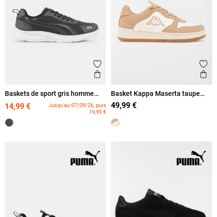
Ajouter aux favoris
Ajout
Aperçu rapide
Ape
Baskets de sport gris homme
Basket Kappa Maserta taupe
(40-46)
homme (40-46)
49,99 €
14,99 €
Jusqu'au 07/09/26, puis
19,99 €