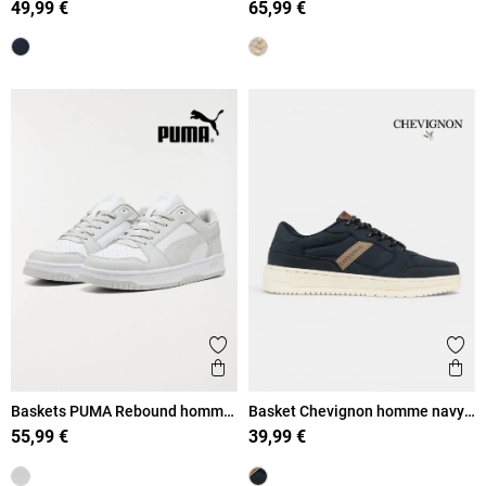
49,99 €
65,99 €
Ajouter aux favoris
Ajout
Aperçu rapide
Ape
Baskets PUMA Rebound homme
Basket Chevignon homme navy
(41-46)
(41-46)
55,99 €
39,99 €