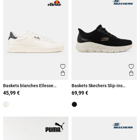
Ajouter aux favoris
Ajout
Aperçu rapide
Ape
Baskets blanches Ellesse
Baskets Skechers Slip-ins
homme (40-46)
homme (41-46)
45,99 €
69,99 €