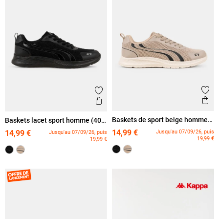
Ajout
Ajouter aux favoris
Ape
Aperçu rapide
Baskets de sport beige homme
Baskets lacet sport homme (40-
(40-46)
46)
14,99 €
Jusqu'au 07/09/26, puis
14,99 €
Jusqu'au 07/09/26, puis
19,99 €
19,99 €