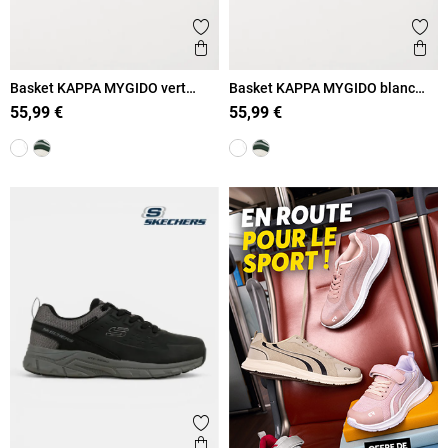
Ajouter aux favoris
Ajout
Aperçu rapide
Ape
Basket KAPPA MYGIDO vert
Basket KAPPA MYGIDO blanc
homme (40-45)
homme (40-45)
55,99 €
55,99 €
Ajouter aux favoris
Aperçu rapide