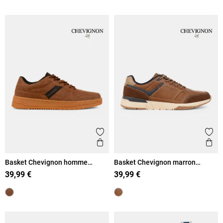
Ajouter aux favoris
Ajout
Aperçu rapide
Ape
Basket Chevignon homme
Basket Chevignon marron
marron (41-46)
homme (41-46)
39,99 €
39,99 €