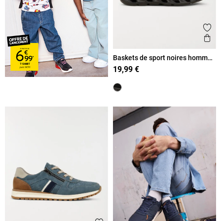
Ajout
Ape
Baskets de sport noires homme
(40-45)
19,99 €