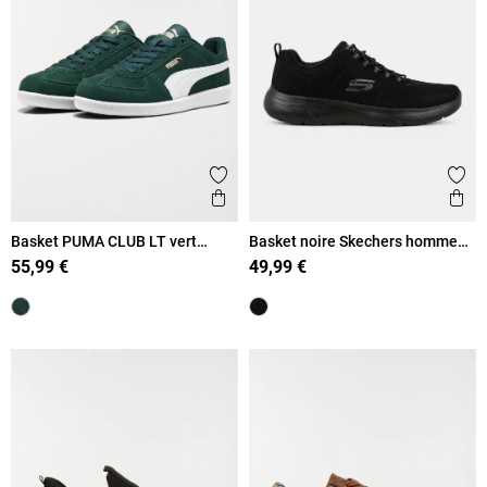
Ajouter aux favoris
Ajout
Aperçu rapide
Ape
Basket PUMA CLUB LT vert
Basket noire Skechers homme
homme (41-46)
(41-46)
55,99 €
49,99 €