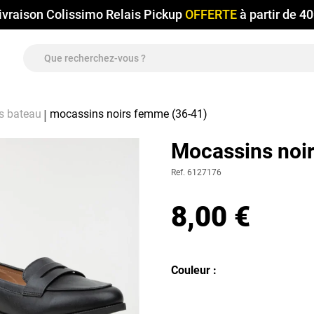
ivraison Colissimo Relais Pickup
OFFERTE
à partir de 4
s bateau
mocassins noirs femme (36-41)
Mocassins noi
Ref. 6127176
8,00 €
Couleur