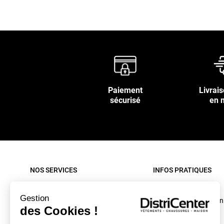
Paiement
Livrais
sécurisé
en 
NOS SERVICES
INFOS PRATIQUES
Paiement sécurisé
Rappel produit
Gestion
Nos livraisons
Conditions d'utilisation
des Cookies !
Retour sous 30 jours
C.G.V. site internet