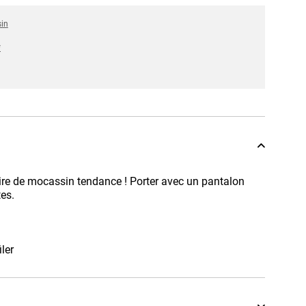
sin
*
aire de mocassin tendance ! Porter avec un pantalon
tes.
iler