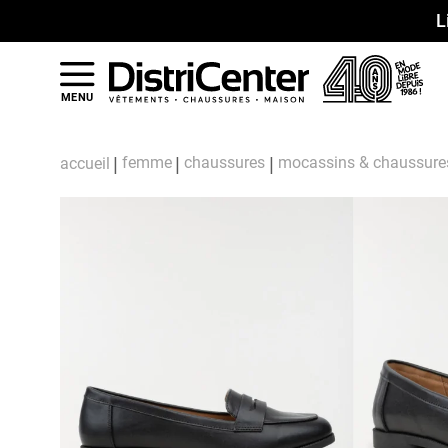
L
MENU
femme
chaussures
mocassins & chaussure
accueil