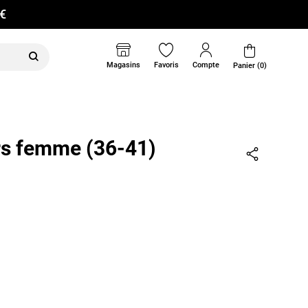
0€
Magasins
Favoris
Compte
Panier (0)
rs femme (36-41)
Partager