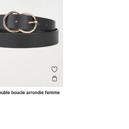
voris
Ajouter aux favoris
de
Aperçu rapide
ouble boucle arrondie femme
95
100
105
110
115