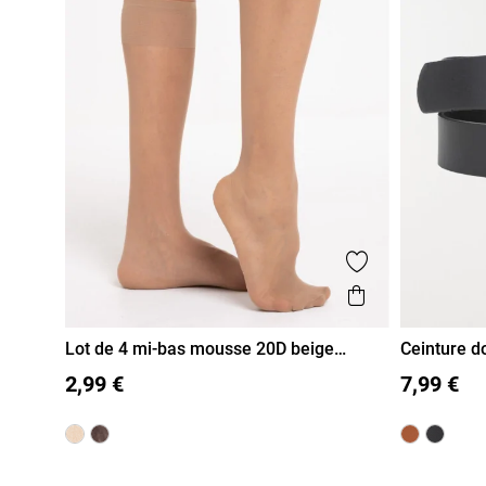
Ajouter aux fa
Aperçu rapi
Lot de 4 mi-bas mousse 20D beige
Ceinture d
femme
T U
85
90
2,99 €
7,99 €