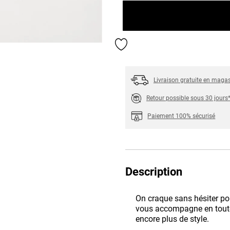
Ajouter aux favoris
Livraison gratuite en maga
Retour possible sous 30 jours
Paiement 100% sécurisé
Description
On craque sans hésiter po
vous accompagne en toute
encore plus de style.