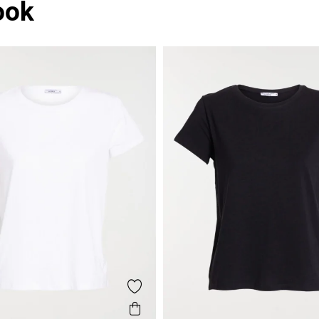
ook
voris
Ajouter aux favoris
de
Aperçu rapide