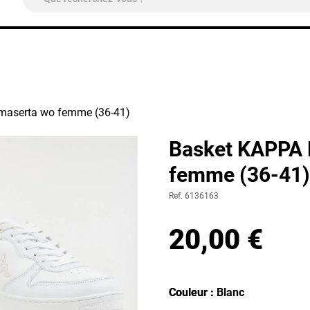
ivraison Colissimo Relais Pickup
OFFERTE
à partir de 4
maserta wo femme (36-41)
Basket KAPPA
femme (36-41)
Ref. 6136163
20,00 €
Couleur
Couleur : Blanc