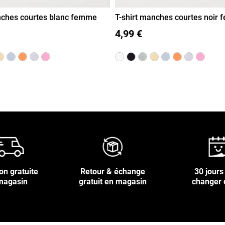
nches courtes blanc femme
T-shirt manches courtes noir
L
XL
S
M
L
XL
4,99 €
on gratuite
Retour & échange
30 jours
magasin
gratuit en magasin
changer 