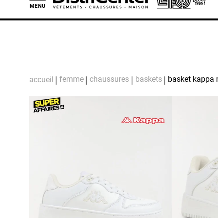
MENU
L
femme
chaussures
baskets
basket kappa 
accueil