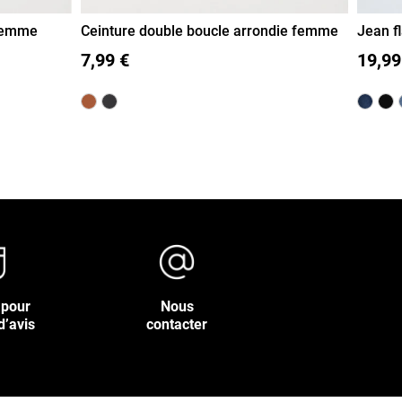
 femme
Ceinture double boucle arrondie femme
Jean f
85
90
95
100
105
110
115
36
7,99 €
19,99
 pour
Nous
d’avis
contacter