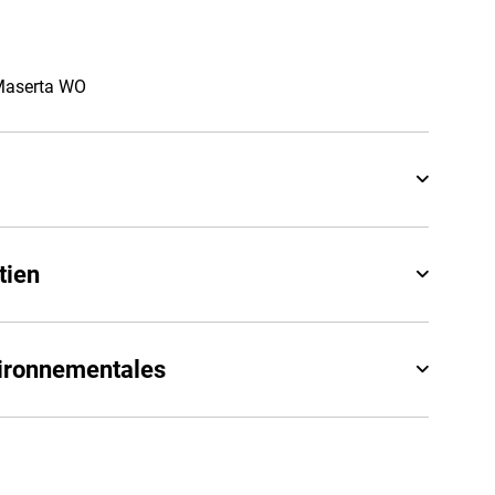
 Maserta WO
tien
vironnementales