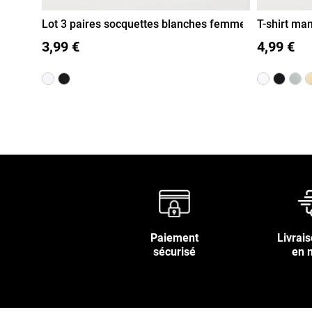
Lot 3 paires socquettes blanches femme
T-shirt ma
35/38
39/41
S
M
3,99 €
4,99 €
Paiement
Livrais
sécurisé
en 