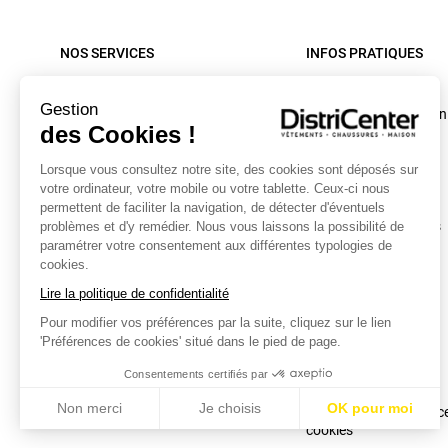
NOS SERVICES
INFOS PRATIQUES
Paiement sécurisé
Rappel produit
Gestion
Nos livraisons
Conditions d'utilisation
des Cookies !
Retour sous 30 jours
C.G.V. site internet
Lorsque vous consultez notre site, des cookies sont déposés sur
Contactez-nous
C.G.V. Magasin
votre ordinateur, votre mobile ou votre tablette. Ceux-ci nous
Mon compte
Mentions légales
permettent de faciliter la navigation, de détecter d'éventuels
Collecte textiles et chaussures
Données personnelles
problèmes et d'y remédier. Nous vous laissons la possibilité de
paramétrer votre consentement aux différentes typologies de
Caractéristiques
cookies.
environnementales
Lire la politique de confidentialité
Bonus Réparation
Pour modifier vos préférences par la suite, cliquez sur le lien
Conditions des offres
'Préférences de cookies' situé dans le pied de page.
Plan du site
Consentements certifiés par
Cookies
Non merci
Je choisis
OK pour moi
Modifier vos préférenc
cookies
Axeptio consent
Plateforme de Gestion du Consentement : Personnalisez vo