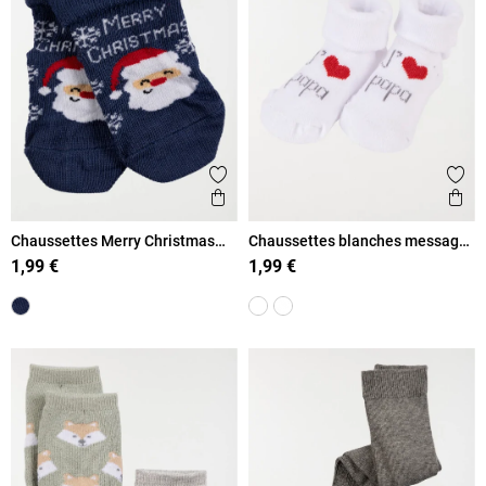
Ajouter aux favoris
Ajout
Aperçu rapide
Ape
Chaussettes Merry Christmas
Chaussettes blanches message
bébé
bébé
1,99 €
1,99 €