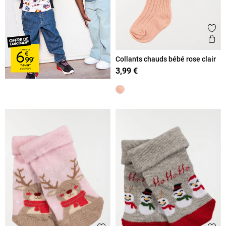
Ajout
Ape
Collants chauds bébé rose clair
3,99 €