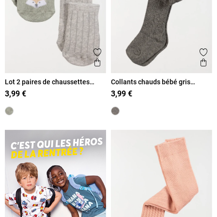
Ajouter aux favoris
Ajout
Aperçu rapide
Ape
Lot 2 paires de chaussettes
Collants chauds bébé gris
garçon
anthracite
3,99 €
3,99 €