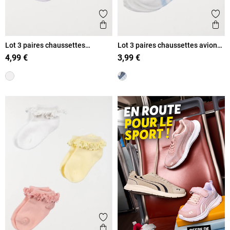
Ajouter aux favoris
Ajout
Aperçu rapide
Ape
Lot 3 paires chaussettes
Lot 3 paires chaussettes avion
dentelle fille
garçon
4,99 €
3,99 €
Ajouter aux favoris
Aperçu rapide