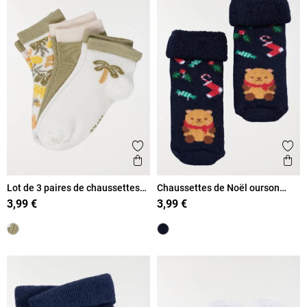
Ajouter aux favoris
Ajout
Aperçu rapide
Ape
Lot de 3 paires de chaussettes
Chaussettes de Noël ourson
garçon
bébé
3,99 €
3,99 €