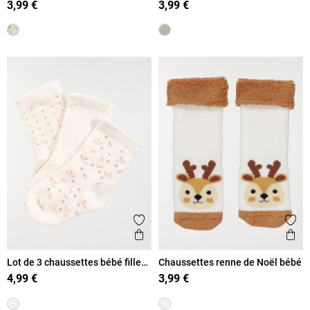
3,99 €
3,99 €
Ajouter aux favoris
Ajout
Aperçu rapide
Ape
Lot de 3 chaussettes bébé fille
Chaussettes renne de Noël bébé
écru
4,99 €
3,99 €