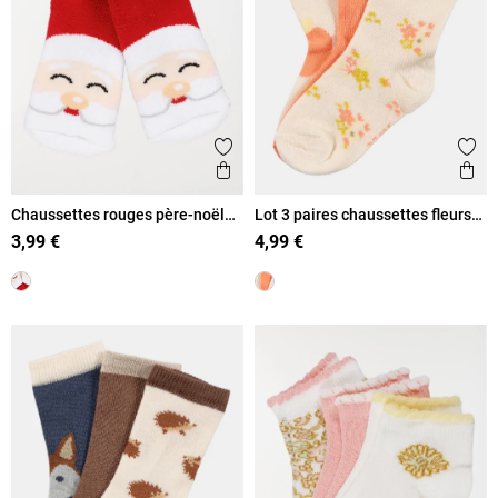
Ajouter aux favoris
Ajout
Aperçu rapide
Ape
Chaussettes rouges père-noël
Lot 3 paires chaussettes fleurs
bébé
fille
3,99 €
4,99 €