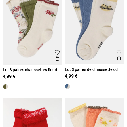
Ajout
Ajouter aux favoris
Ape
Aperçu rapide
Lot 3 paires de chaussettes chat
Lot 3 paires chaussettes fleuries
garçon
fille
4,99 €
4,99 €