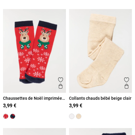
Ajouter aux favoris
Ajout
Aperçu rapide
Ape
Chaussettes de Noël imprimées
Collants chauds bébé beige clair
bébé
3,99 €
3,99 €