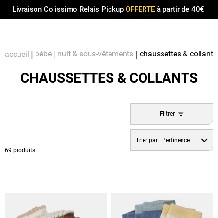
Menu
0
Livraison Colissimo Relais Pickup
OFFERTE
à partir de 40€
Compt
Pa
bébé
nuit & sous-vêtements
chaussettes & collants
accueil
CHAUSSETTES & COLLANTS
Filtrer
Trier par :
Pertinence
69 produits.