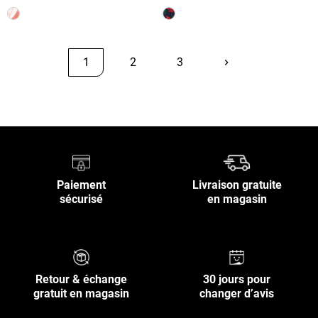
1
2
3
keyboard_arrow_right
Suivant
Retour en haut
Paiement
Livraison gratuite
sécurisé
en magasin
Retour & échange
30 jours pour
gratuit en magasin
changer d’avis