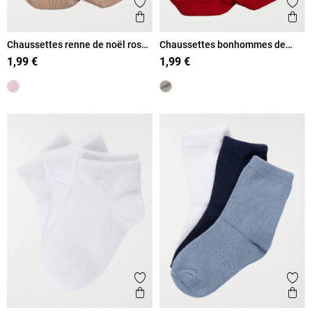
Ajouter aux favoris
Ajout
Aperçu rapide
Ape
Chaussettes renne de noël rose
Chaussettes bonhommes de
bébé
neige bébé
1,99 €
1,99 €
Ajouter aux favoris
Ajout
Aperçu rapide
Ape