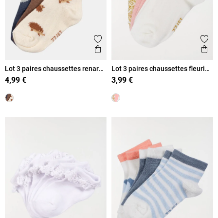
Ajouter aux favoris
Ajout
Aperçu rapide
Ape
Lot 3 paires chaussettes renard
Lot 3 paires chaussettes fleuri
garçon
fille
4,99 €
3,99 €