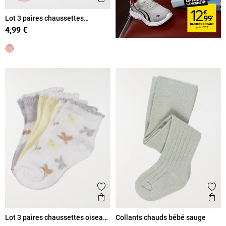
Lot 3 paires chaussettes
colorées fille
4,99 €
Ajouter aux favoris
Ajout
Aperçu rapide
Ape
Lot 3 paires chaussettes oiseau
Collants chauds bébé sauge
fille