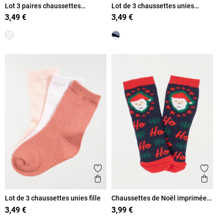
Lot 3 paires chaussettes
Lot de 3 chaussettes unies
blanches bébé
garçon
3,49 €
3,49 €
Ajouter aux favoris
Ajout
Aperçu rapide
Ape
Lot de 3 chaussettes unies fille
Chaussettes de Noël imprimées
bébé
3,49 €
3,99 €