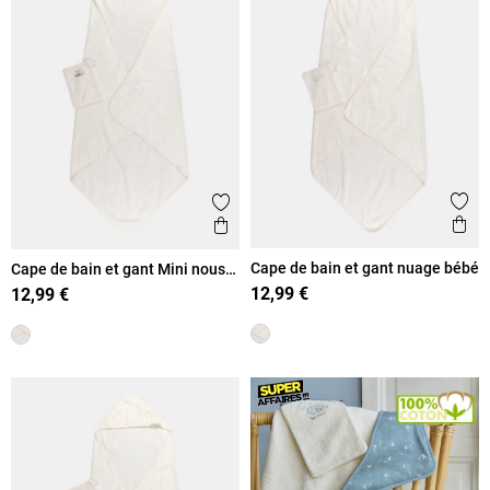
Ajout
Ajouter aux favoris
Ape
Aperçu rapide
Cape de bain et gant nuage bébé
Cape de bain et gant Mini nous
bébé
12,99 €
12,99 €