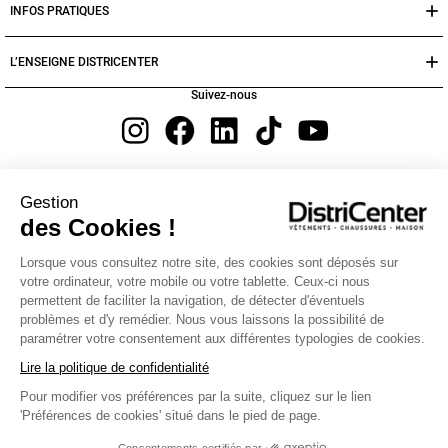
INFOS PRATIQUES
L’ENSEIGNE DISTRICENTER
Suivez-nous
Moyens de paiement
Gestion
des Cookies !
Lorsque vous consultez notre site, des cookies sont déposés sur
votre ordinateur, votre mobile ou votre tablette. Ceux-ci nous
permettent de faciliter la navigation, de détecter d'éventuels
Bain Bébé
problèmes et d'y remédier. Nous vous laissons la possibilité de
paramétrer votre consentement aux différentes typologies de cookies.
Le moment du bain est important pour votre bébé, et DistriCenter s'engage à le rendre
aussi agréable que possible avec notre gamme de produits de bain de haute qualité
Lire la politique de confidentialité
et à pas cher. Profitez de nos carrés de bain et gants tout doux, spécialement conçus
pour le confort de votre bébé. Nos capes de bain mesurent 75 x 75 cm et sont
Pour modifier vos préférences par la suite, cliquez sur le lien
accompagnées de gants assortis de 21 x 15 cm. Fabriqués en 100% coton, nos carrés
'Préférences de cookies' situé dans le pied de page.
de bain sont parfaits pour envelopper votre bébé dans la douceur et la chaleur après
le bain. La capuche ornée d'un motif adorable ajoute une touche de charme, en
gardant la tête de votre petit bien au chaud !
Consentements certifiés par