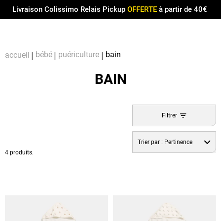
Menu
0
Livraison Colissimo Relais Pickup
OFFERTE
à partir de 40€
Compt
Pa
bébé
puériculture
bain
accueil
BAIN
Filtrer
Trier par :
Pertinence
4 produits.