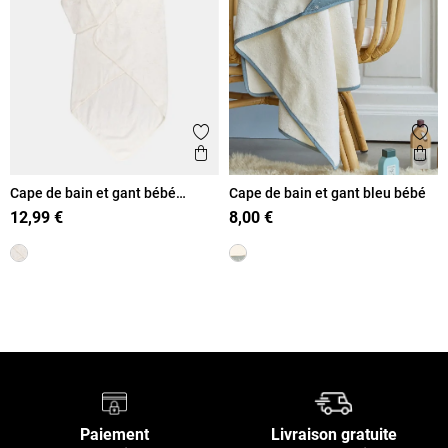
Ajouter aux favoris
Ajout
Aperçu rapide
Ape
Cape de bain et gant bébé
Cape de bain et gant bleu bébé
d'amour
12,99 €
8,00 €
Retour en haut
Paiement
Livraison gratuite