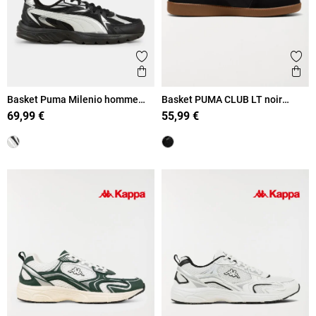
Ajouter aux favoris
Ajout
Aperçu rapide
Ape
Basket Puma Milenio homme
Basket PUMA CLUB LT noir
(41-46)
homme (41-46)
69,99 €
55,99 €