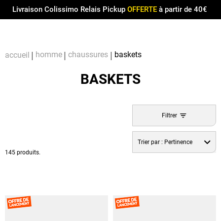
Menu
0
Livraison Colissimo Relais Pickup
OFFERTE
à partir de 40€
Compt
Pa
homme
chaussures
baskets
accueil
BASKETS
Filtrer
Trier par :
Pertinence
145 produits.