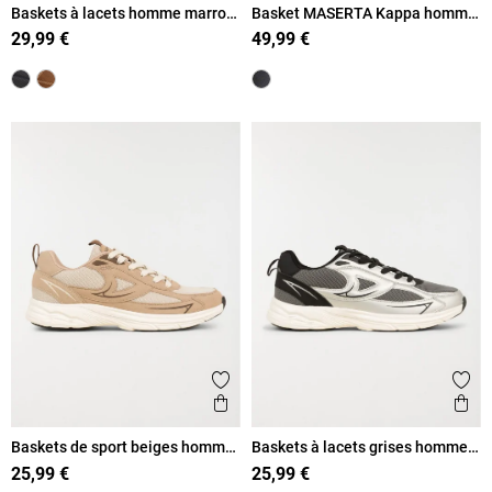
Baskets à lacets homme marron
Basket MASERTA Kappa homme
(41-46)
(40-46)
29,99 €
49,99 €
Ajouter aux favoris
Ajout
Aperçu rapide
Ape
Baskets de sport beiges homme
Baskets à lacets grises homme
(40-46)
(40-46)
25,99 €
25,99 €