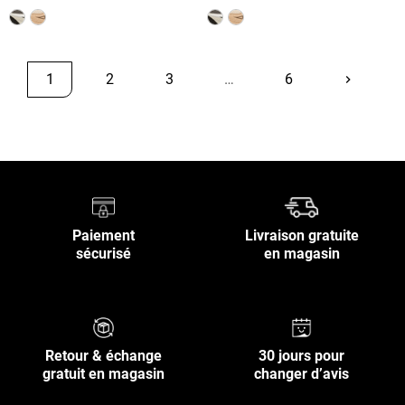
1
2
3
…
6
keyboard_arrow_right
Suivant
Retour en haut
Paiement
Livraison gratuite
sécurisé
en magasin
Retour & échange
30 jours pour
gratuit en magasin
changer d’avis