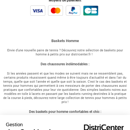
Moyens de paiement
Baskets Homme
Envie d’une nouvelle paire de tennis ? Découvrez notre sélection de baskets pour
homme à petits prix sur districenter.fr !
Des chaussures indémodables :
Si les années passent et que les modes se suivent mais ne se ressemblent pas,
certains produits réussissent quand même à être toujours d'actualité et dans l'air du
temps, quelle que soit l'année et quelle que soit la saison. C'est le cas des baskets et
tennis pour hommes qui permettent à ces messieurs de porter des chaussures aussi
pratiques que confortables pour leur vie quotidienne. Des simples baskets noires aux
modèles en toile à lacets en passant par les baskets running destinées à la pratique
de la course à pieds, découvrez notre large collection de tennis pour hommes à petits
prix !
Des baskets pour homme confortables et chic :
Vous êtes à la recherche d'une paire de chaussures confortables ? Vous êtes un
Gestion
sportif et recherchez des chaussures aux semelles résistantes ? Vous êtes un
homme actif et souhaitez simplement opter pour un style chic et décontracté ?