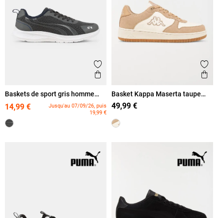
Ajouter aux favoris
Ajout
Aperçu rapide
Ape
Baskets de sport gris homme
Basket Kappa Maserta taupe
(40-46)
homme (40-46)
49,99 €
14,99 €
Jusqu'au 07/09/26, puis
19,99 €