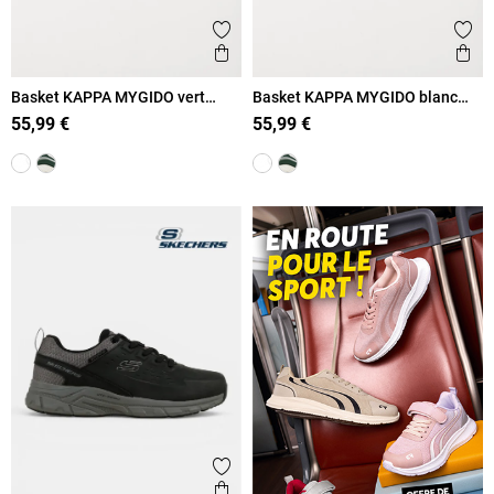
Ajouter aux favoris
Ajout
Aperçu rapide
Ape
Basket KAPPA MYGIDO vert
Basket KAPPA MYGIDO blanc
homme (40-45)
homme (40-45)
55,99 €
55,99 €
Ajouter aux favoris
Aperçu rapide