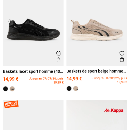
Ajout
Ajouter aux favoris
Ape
Aperçu rapide
Baskets de sport beige homme
Baskets lacet sport homme (40-
(40-46)
46)
14,99 €
Jusqu'au 07/09/26, puis
14,99 €
Jusqu'au 07/09/26, puis
19,99 €
19,99 €