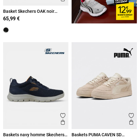
Basket Skechers OAK noir
homme (41-45)
65,99 €
Ajouter aux favoris
Ajout
Aperçu rapide
Ape
Baskets navy homme Skechers
Baskets PUMA CAVEN SD
(41-46)
homme (40-45)