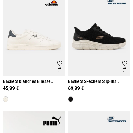
Ajouter aux favoris
Ajout
Aperçu rapide
Ape
Baskets blanches Ellesse
Baskets Skechers Slip-ins
homme (40-46)
homme (41-46)
45,99 €
69,99 €