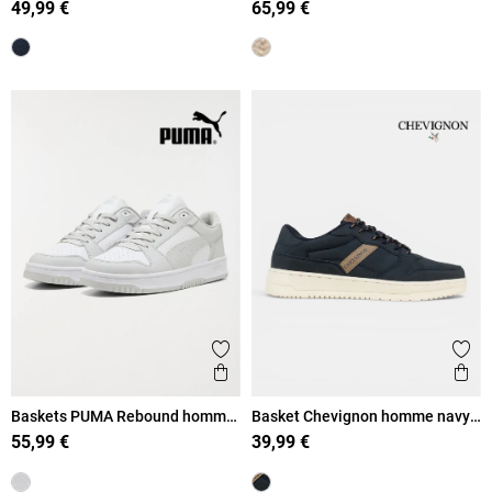
49,99 €
65,99 €
Ajouter aux favoris
Ajout
Aperçu rapide
Ape
Baskets PUMA Rebound homme
Basket Chevignon homme navy
(41-46)
(41-46)
55,99 €
39,99 €