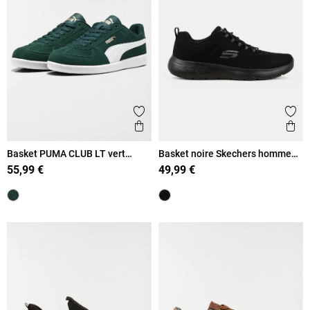
Ajouter aux favoris
Ajout
Aperçu rapide
Ape
Basket PUMA CLUB LT vert
Basket noire Skechers homme
homme (41-46)
(41-46)
55,99 €
49,99 €