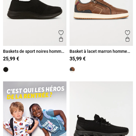
Ajouter aux favoris
Ajout
Aperçu rapide
Ape
Baskets de sport noires homme
Basket à lacet marron homme
(40-46)
(40-45)
25,99 €
35,99 €