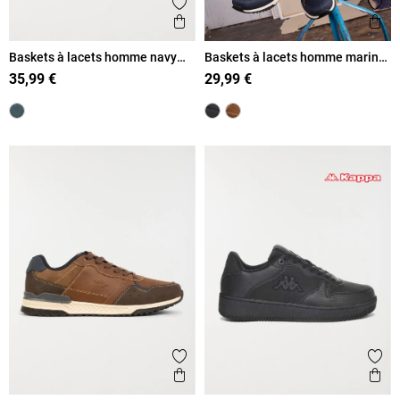
Ajouter aux favoris
Ajout
Aperçu rapide
Ape
Baskets à lacets homme navy
Baskets à lacets homme marine
(40-45)
(41-46)
35,99 €
29,99 €
Ajouter aux favoris
Ajout
Aperçu rapide
Ape