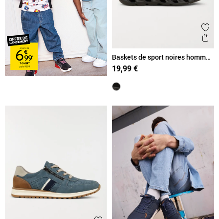
Ajout
Ape
Baskets de sport noires homme
(40-45)
19,99 €