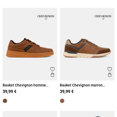
Ajouter aux favoris
Ajout
Aperçu rapide
Ape
Basket Chevignon homme
Basket Chevignon marron
marron (41-46)
homme (41-46)
39,99 €
39,99 €