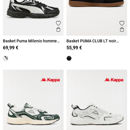
Ajouter aux favoris
Ajout
Aperçu rapide
Ape
Basket Puma Milenio homme
Basket PUMA CLUB LT noir
(41-46)
homme (41-46)
69,99 €
55,99 €