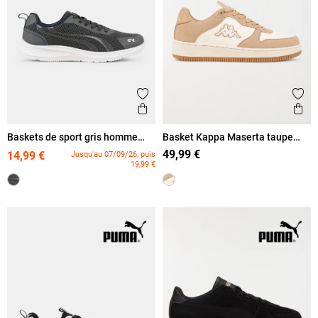
Ajouter aux favoris
Ajout
Aperçu rapide
Ape
Baskets de sport gris homme
Basket Kappa Maserta taupe
(40-46)
homme (40-46)
49,99 €
14,99 €
Jusqu'au 07/09/26, puis
19,99 €