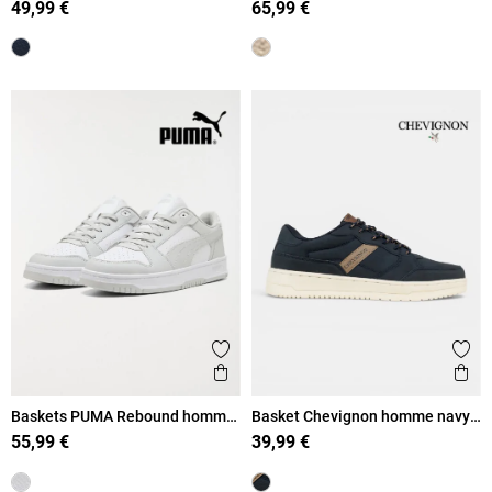
49,99 €
65,99 €
Ajouter aux favoris
Ajout
Aperçu rapide
Ape
Baskets PUMA Rebound homme
Basket Chevignon homme navy
(41-46)
(41-46)
55,99 €
39,99 €