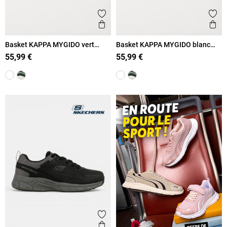
Ajouter aux favoris
Ajout
Aperçu rapide
Ape
Basket KAPPA MYGIDO vert
Basket KAPPA MYGIDO blanc
homme (40-45)
homme (40-45)
55,99 €
55,99 €
Ajouter aux favoris
Aperçu rapide