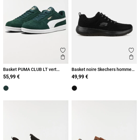
Ajouter aux favoris
Ajout
Aperçu rapide
Ape
Basket PUMA CLUB LT vert
Basket noire Skechers homme
homme (41-46)
(41-46)
55,99 €
49,99 €