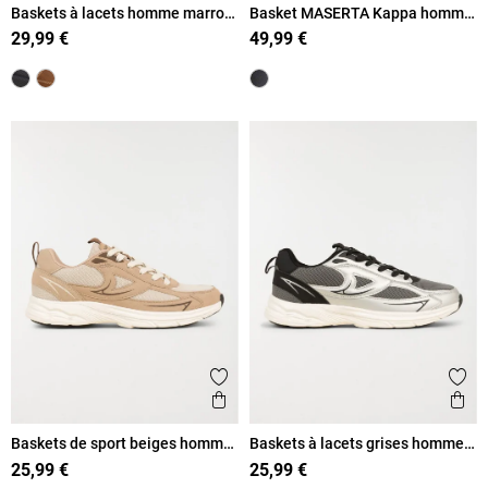
Baskets à lacets homme marron
Basket MASERTA Kappa homme
(41-46)
(40-46)
29,99 €
49,99 €
Ajouter aux favoris
Ajout
Aperçu rapide
Ape
Baskets de sport beiges homme
Baskets à lacets grises homme
(40-46)
(40-46)
25,99 €
25,99 €