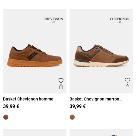
Ajouter aux favoris
Ajout
Aperçu rapide
Ape
Basket Chevignon homme
Basket Chevignon marron
marron (41-46)
homme (41-46)
39,99 €
39,99 €