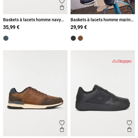
Ajouter aux favoris
Ajout
Aperçu rapide
Ape
Baskets à lacets homme navy
Baskets à lacets homme marine
(40-45)
(41-46)
35,99 €
29,99 €
Ajouter aux favoris
Ajout
Aperçu rapide
Ape