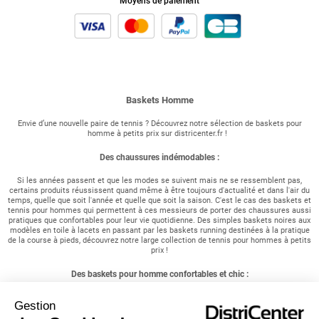
Moyens de paiement
Baskets Homme
Envie d’une nouvelle paire de tennis ? Découvrez notre sélection de baskets pour
homme à petits prix sur districenter.fr !
Des chaussures indémodables :
Si les années passent et que les modes se suivent mais ne se ressemblent pas,
certains produits réussissent quand même à être toujours d'actualité et dans l'air du
temps, quelle que soit l'année et quelle que soit la saison. C'est le cas des baskets et
tennis pour hommes qui permettent à ces messieurs de porter des chaussures aussi
pratiques que confortables pour leur vie quotidienne. Des simples baskets noires aux
modèles en toile à lacets en passant par les baskets running destinées à la pratique
de la course à pieds, découvrez notre large collection de tennis pour hommes à petits
prix !
Des baskets pour homme confortables et chic :
Vous êtes à la recherche d'une paire de chaussures confortables ? Vous êtes un
Gestion
sportif et recherchez des chaussures aux semelles résistantes ? Vous êtes un
homme actif et souhaitez simplement opter pour un style chic et décontracté ?