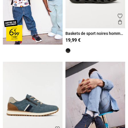
Ajout
Ape
Baskets de sport noires homme
(40-45)
19,99 €