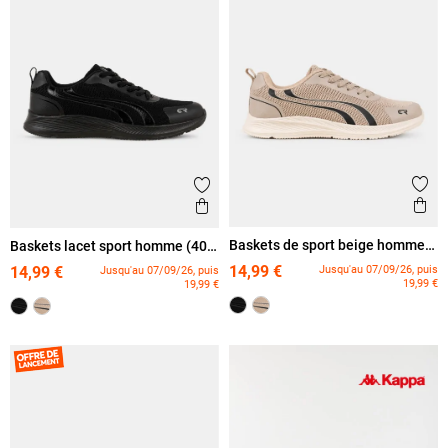
Ajout
Ajouter aux favoris
Ape
Aperçu rapide
Baskets de sport beige homme
Baskets lacet sport homme (40-
(40-46)
46)
14,99 €
Jusqu'au 07/09/26, puis
14,99 €
Jusqu'au 07/09/26, puis
19,99 €
19,99 €