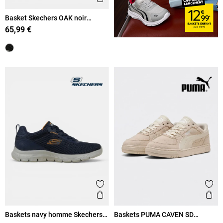
Basket Skechers OAK noir
homme (41-45)
65,99 €
Ajouter aux favoris
Ajout
Aperçu rapide
Ape
Baskets navy homme Skechers
Baskets PUMA CAVEN SD
(41-46)
homme (40-45)