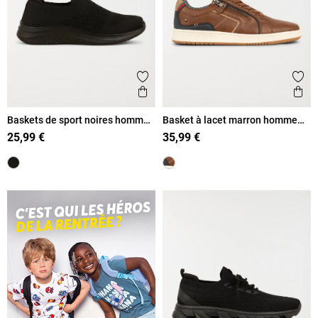
Ajouter aux favoris
Ajout
Aperçu rapide
Ape
Baskets de sport noires homme
Basket à lacet marron homme
(40-46)
(40-45)
25,99 €
35,99 €