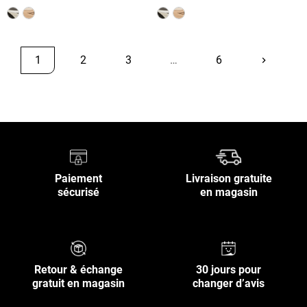
1
2
3
…
6
keyboard_arrow_right
Suivant
Retour en haut
Paiement
Livraison gratuite
sécurisé
en magasin
Retour & échange
30 jours pour
gratuit en magasin
changer d’avis