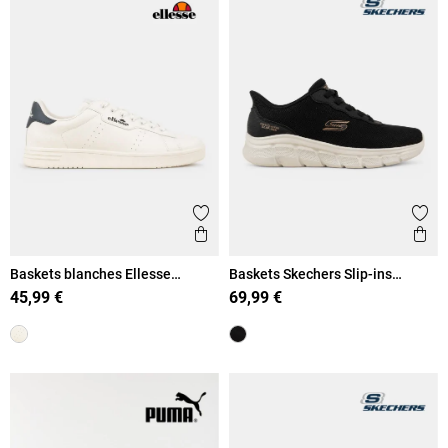
Ajouter aux favoris
Ajout
Aperçu rapide
Ape
Baskets blanches Ellesse
Baskets Skechers Slip-ins
homme (40-46)
homme (41-46)
45,99 €
69,99 €