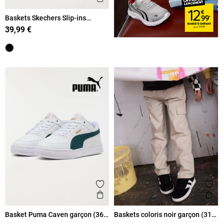
Baskets Skechers Slip-ins
garçon (31-36)
39,99 €
Ajouter aux favoris
Ajout
Aperçu rapide
Ape
Basket Puma Caven garçon (36-
Baskets coloris noir garçon (31-
39)
39)