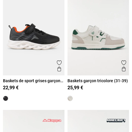
Ajouter aux favoris
Ajout
Aperçu rapide
Ape
Baskets de sport grises garçon
Baskets garçon tricolore (31-39)
(31-36))
22,99 €
25,99 €