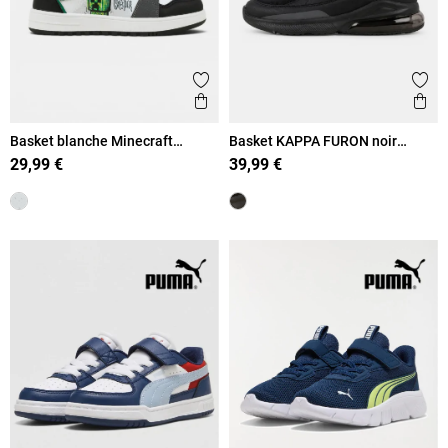
Ajouter aux favoris
Ajout
Aperçu rapide
Ape
Basket blanche Minecraft
Basket KAPPA FURON noir
garçon (31-38)
garçon (31-39)
29,99 €
39,99 €