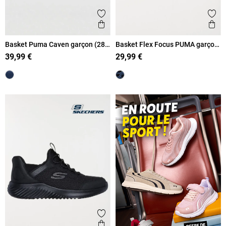
Ajouter aux favoris
Ajout
Aperçu rapide
Ape
Basket Puma Caven garçon (28-
Basket Flex Focus PUMA garçon
35)
(31-35)
39,99 €
29,99 €
Ajouter aux favoris
Aperçu rapide