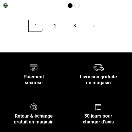
1
2
3
keyboard_arrow_right
Suivant
Retour en haut
Paiement
Livraison gratuite
sécurisé
en magasin
Retour & échange
30 jours pour
gratuit en magasin
changer d’avis