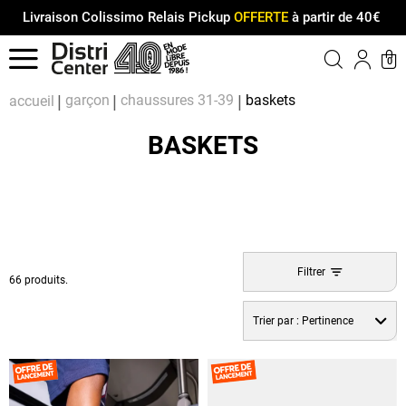
Livraison Colissimo Relais Pickup
OFFERTE
à partir de 40€
Menu
0
Compt
Pa
garçon
chaussures 31-39
baskets
accueil
BASKETS
Filtrer
66 produits.
Trier par :
Pertinence