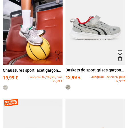
Ajout
Ajouter aux favoris
Ape
Aperçu rapide
Baskets de sport grises garçon
Chaussures sport lacet garçon
(31-39)
(31-39)
12,99 €
Jusqu'au 07/09/26, puis
19,99 €
Jusqu'au 07/09/26, puis
17,99 €
25,99 €