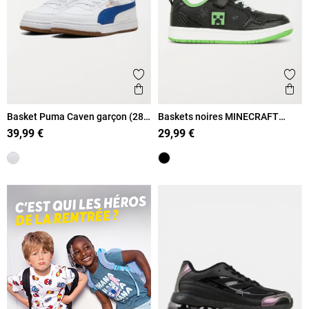
Ajouter aux favoris
Ajout
Aperçu rapide
Ape
Basket Puma Caven garçon (28-
Baskets noires MINECRAFT
35)
garçon (31-38)
39,99 €
29,99 €