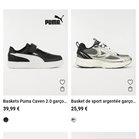
Ajouter aux favoris
Ajout
Aperçu rapide
Ape
Baskets Puma Caven 2.0 garçon
Basket de sport argentée garçon
(28-35)
(31-39)
39,99 €
25,99 €