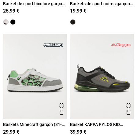
Basket de sport bicolore garçon
Baskets de sport noires garçon
(31-39)
(31-38)
25,99 €
19,99 €
Ajouter aux favoris
Ajout
Aperçu rapide
Ape
Baskets Minecraft garçon (31-
Basket KAPPA PYLOS KID
36)
garçon (31-39)
29,99 €
39,99 €