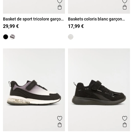
Ajouter aux favoris
Ajout
Aperçu rapide
Ape
Basket de sport tricolore garçon
Baskets coloris blanc garçon
(31-39)
(31-39)
29,99 €
17,99 €
Ajouter aux favoris
Ajout
Aperçu rapide
Ape