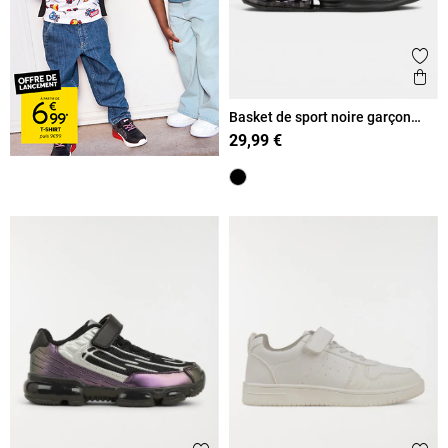
Ajout
Ape
Basket de sport noire garçon
(36-39)
29,99 €