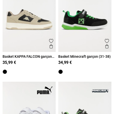
Ajouter aux favoris
Ajout
Aperçu rapide
Ape
Basket KAPPA FALCON garçon
Basket Minecraft garçon (31-38)
(31-39)
35,99 €
34,99 €