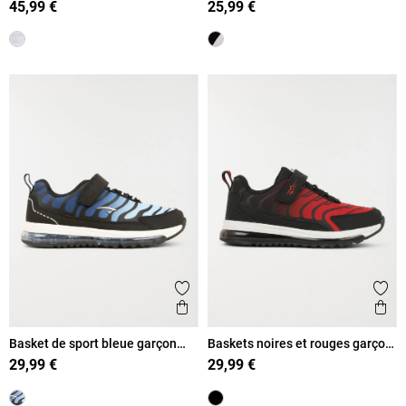
45,99 €
25,99 €
Ajouter aux favoris
Ajout
Aperçu rapide
Ape
Basket de sport bleue garçon
Baskets noires et rouges garçon
(31-39)
(31-39)
29,99 €
29,99 €