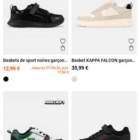
Ajouter aux favoris
Ajout
Aperçu rapide
Ape
Baskets de sport noires garçon
Basket KAPPA FALCON garçon
(31-39)
(31-38)
35,99 €
12,99 €
Jusqu'au 07/09/26, puis
17,99 €