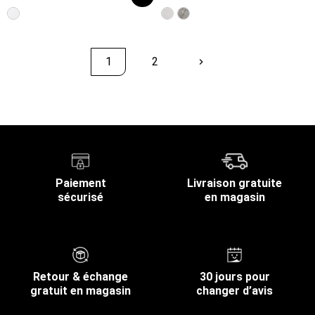
1
2
keyboard_arrow_right
Suivant
Retour en haut
Paiement
Livraison gratuite
sécurisé
en magasin
Retour & échange
30 jours pour
gratuit en magasin
changer d’avis