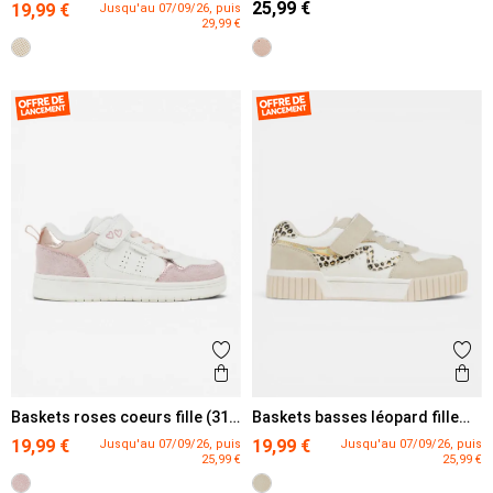
25,99 €
19,99 €
Jusqu'au 07/09/26, puis
29,99 €
Ajouter aux favoris
Ajout
Aperçu rapide
Ape
Baskets roses coeurs fille (31-
Baskets basses léopard fille
36)
(31-36)
19,99 €
19,99 €
Jusqu'au 07/09/26, puis
Jusqu'au 07/09/26, puis
25,99 €
25,99 €