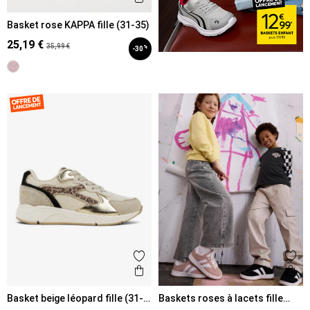
Basket rose KAPPA fille (31-35)
25,19 €
35,99 €
%
-30
Ajouter aux favoris
Ajout
Aperçu rapide
Ape
Basket beige léopard fille (31-
Baskets roses à lacets fille
36)
(31-36)