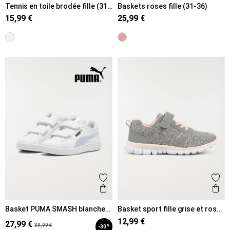
Tennis en toile brodée fille (31-
Baskets roses fille (31-36)
36)
15,99 €
25,99 €
Ajouter aux favoris
Ajout
Aperçu rapide
Ape
Basket PUMA SMASH blanche
Basket sport fille grise et rose
fille (28-35)
(31-35)
12,99 €
27,99 €
39,99 €
%
-30