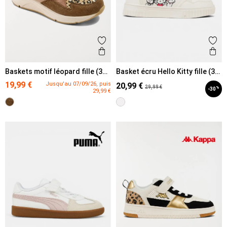
Ajouter aux favoris
Ajout
Aperçu rapide
Ape
Baskets motif léopard fille (31-
Basket écru Hello Kitty fille (31-
36)
36)
19,99 €
Jusqu'au 07/09/26, puis
20,99 €
29,99 €
%
-30
29,99 €