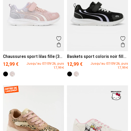
Ajouter aux favoris
Ajout
Aperçu rapide
Ape
Chaussures sport lilas fille (31-
Baskets sport coloris noir fille
35)
(31-35)
12,99 €
12,99 €
Jusqu'au 07/09/26, puis
Jusqu'au 07/09/26, puis
17,99 €
17,99 €