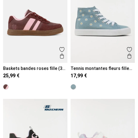
Ajouter aux favoris
Ajout
Aperçu rapide
Ape
Baskets bandes roses fille (31-
Tennis montantes fleurs fille
36)
(31-36)
25,99 €
17,99 €