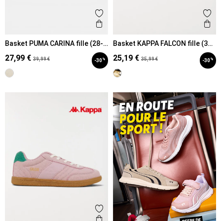
Ajouter aux favoris
Ajout
Aperçu rapide
Ape
Basket PUMA CARINA fille (28-
Basket KAPPA FALCON fille (31-
35)
35)
27,99 €
25,19 €
39,99 €
35,99 €
%
%
-30
-30
Ajouter aux favoris
Aperçu rapide