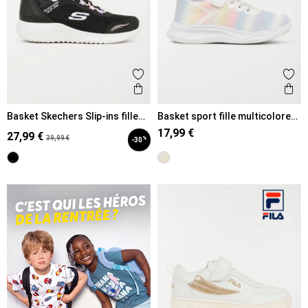
Ajouter aux favoris
Ajout
Aperçu rapide
Ape
Basket Skechers Slip-ins fille
Basket sport fille multicolore
(31-35)
(31-35)
17,99 €
27,99 €
39,99 €
%
-30