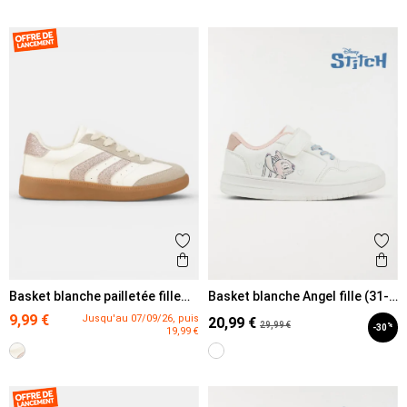
Ajouter aux favoris
Ajout
Aperçu rapide
Ape
Basket blanche pailletée fille
Basket blanche Angel fille (31-
(31-36)
35)
9,99 €
Jusqu'au 07/09/26, puis
20,99 €
29,99 €
%
-30
19,99 €