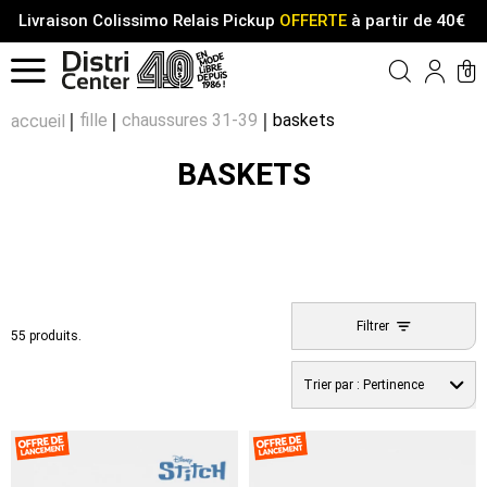
Livraison Colissimo Relais Pickup
OFFERTE
à partir de 40€
Menu
0
Compt
Pa
fille
chaussures 31-39
baskets
accueil
BASKETS
Filtrer
55 produits.
Trier par :
Pertinence