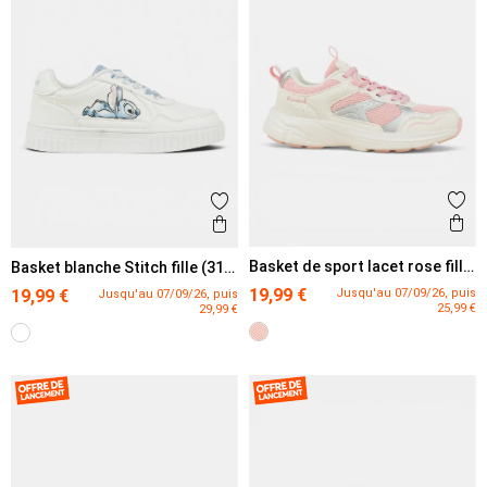
Ajout
Ajouter aux favoris
Ape
Aperçu rapide
Basket de sport lacet rose fille
Basket blanche Stitch fille (31-
(31-35)
36)
19,99 €
Jusqu'au 07/09/26, puis
19,99 €
Jusqu'au 07/09/26, puis
25,99 €
29,99 €