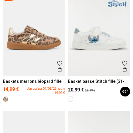
Ajouter aux favoris
Ajout
Aperçu rapide
Ape
Baskets marrons léopard fille
Basket basse Stitch fille (31-
(31-36)
35)
14,99 €
Jusqu'au 07/09/26, puis
20,99 €
29,99 €
%
-30
19,99 €