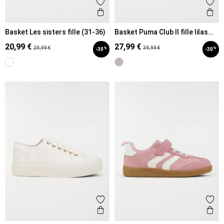
Ajouter aux favoris
Ajout
Aperçu rapide
Ape
Basket Les sisters fille (31-36)
Basket Puma Club II fille lilas
(28-35)
20,99 €
27,99 €
29,99 €
39,99 €
%
%
-30
-30
Ajouter aux favoris
Ajout
Aperçu rapide
Ape