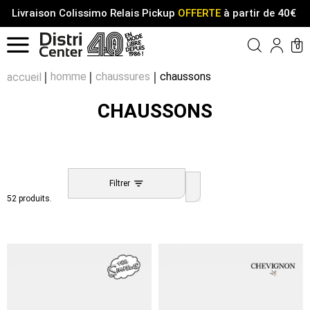
Livraison Colissimo Relais Pickup
OFFERTE
à partir de 40€
Menu
0
Compt
Pa
homme
chaussures
chaussons
accueil
CHAUSSONS
Filtrer
52 produits.