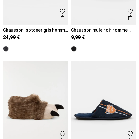
Ajouter aux favoris
Ajout
Aperçu rapide
Ape
Chausson Isotoner gris homme
Chausson mule noir homme
(40-46)
(41-46)
24,99 €
9,99 €
Ajouter aux favoris
Ajout