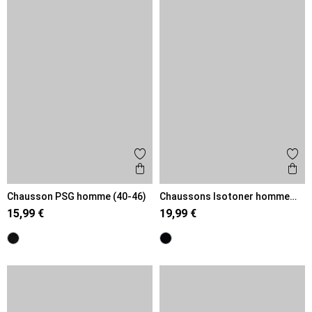
Ajouter aux favoris
Ajout
Aperçu rapide
Ape
Chausson PSG homme (40-46)
Chaussons Isotoner homme
marine (40-46)
15,99 €
19,99 €