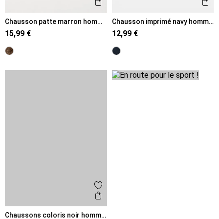
Aperçu rapide
Ape
Chausson patte marron homme
Chausson imprimé navy homme
(40-45)
(41-46)
15,99 €
12,99 €
Ajouter aux favoris
Aperçu rapide
Chaussons coloris noir homme