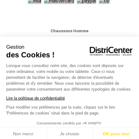
Chaussons Homme
DistriCenter propose une vaste collection de chaussons pour hommes
répondant à tous les goûts et toutes les envies. Avec des modèles variés tels
Gestion
que les chaussons mules, rayés, à motifs ou encore des pantoufles fermées
des Cookies !
pour un maintien optimal, vous trouverez assurément votre paire idéale ! À la
recherche du confort ultime pour vos pieds ? Découvrez nos chaussons
hommes à petit prix sur districenter.fr. Et pour une tenue complète, explorez
Lorsque vous consultez notre site, des cookies sont déposés sur
notre sélection de pyjamas hommes et faites d'une pierre deux coups !
votre ordinateur, votre mobile ou votre tablette. Ceux-ci nous
permettent de faciliter la navigation, de détecter d'éventuels
Chaussons hommes : alliez confort et style :
problèmes et d'y remédier. Nous vous laissons la possibilité de
Pour vos moments de détente quotidiens, qu'il s'agisse des soirées hivernales
paramétrer votre consentement aux différentes typologies de cookies.
ou de tout autre moment de l'année, les hommes méritent également des
chaussons offrant un max de confort pour vos pieds. Chez DistriCenter, notre
Lire la politique de confidentialité
gamme de chaussons se décline dans une variété de styles. Optez pour des
chaussons mules faciles à enfiler, disponibles dans une multitude de couleurs
Pour modifier vos préférences par la suite, cliquez sur le lien
et de motifs pour convenir à tous les goûts. Si vous recherchez plutôt des
'Préférences de cookies' situé dans le pied de page.
chaussons offrant un maintien supplémentaire, nos pantoufles sont parfaites
pour ce rôle. N'attendez pas que l'hiver s'installe et offrez-vous le confort dont
vous avez besoin en parcourant notre site internet districenter.fr !
Consentements certifiés par
Non merci
Je choisis
OK pour moi