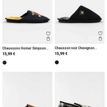
Ajout
Ajouter aux favoris
Ape
Aperçu rapide
Chausson noir Chevignon
Chaussons Homer Simpson
homme (40-46)
homme (41-46)
15,99 €
15,99 €