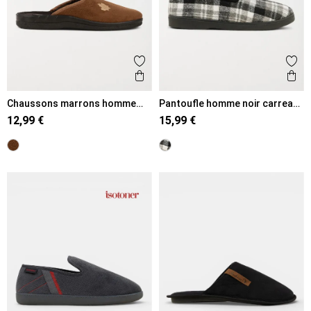
Ajouter aux favoris
Ajout
Aperçu rapide
Ape
Chaussons marrons homme
Pantoufle homme noir carreaux
(40-46)
(39-45)
12,99 €
15,99 €