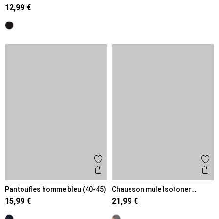
(40-45)
12,99 €
Ajouter aux favoris
Ajout
Aperçu rapide
Ape
Pantoufles homme bleu (40-45)
Chausson mule Isotoner
homme (40-46)
15,99 €
21,99 €