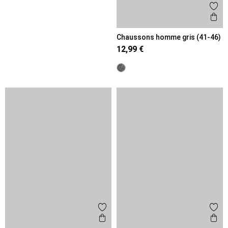
Ajout
Ape
Chaussons homme gris (41-46)
12,99 €
Ajouter aux favoris
Ajout
Aperçu rapide
Ape