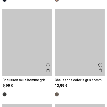
Ajouter aux favoris
Ajout
Aperçu rapide
Ape
Chausson mule homme gris
Chaussons coloris gris homme
(41-46)
(40-45)
9,99 €
12,99 €