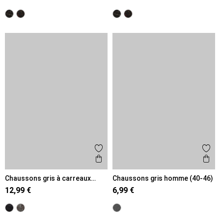
Ajouter aux favoris
Ajout
Aperçu rapide
Ape
Chaussons gris à carreaux
Chaussons gris homme (40-46)
homme (40-46)
12,99 €
6,99 €