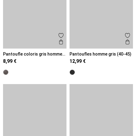
Ajouter aux favoris
Ajout
Aperçu rapide
Ape
Pantoufle coloris gris homme
Pantoufles homme gris (40-45)
(40-46)
8,99 €
12,99 €