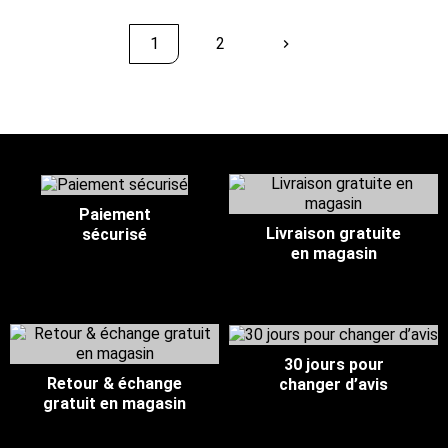
1
2
keyboard_arrow_right
Suivant
Retour en haut
Paiement
Livraison gratuite
sécurisé
en magasin
30 jours pour
Retour & échange
changer d’avis
gratuit en magasin