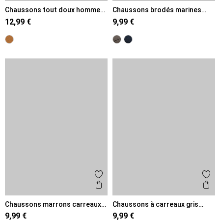
Chaussons tout doux homme
Chaussons brodés marines
(41-46)
homme (40-46)
12,99 €
9,99 €
Ajouter aux favoris
Ajout
Aperçu rapide
Ape
Chaussons marrons carreaux
Chaussons à carreaux gris
homme (41-46)
homme (41-46)
9,99 €
9,99 €