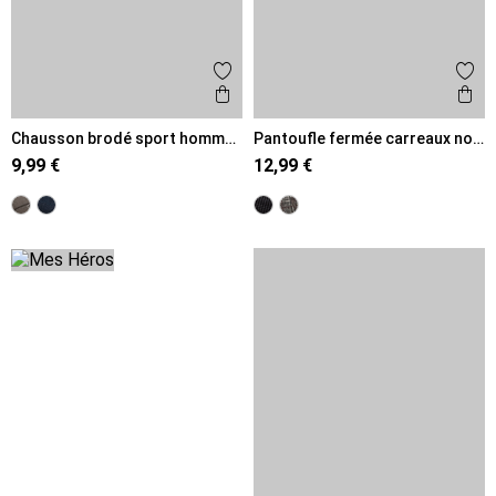
Ajouter aux favoris
Ajout
Aperçu rapide
Ape
Chausson brodé sport homme
Pantoufle fermée carreaux noir
(40-46)
(40-46)
9,99 €
12,99 €