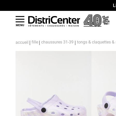
L
MENU
fille
chaussures 31-39
tongs & claquettes &
accueil