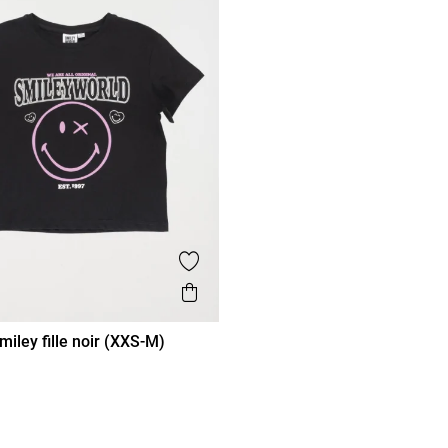
voris
Ajouter aux favoris
de
Aperçu rapide
miley fille noir (XXS-M)
XS/14A
S/16A
M/18A