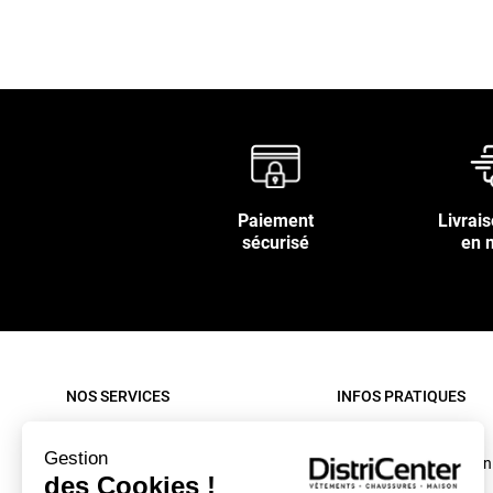
Paiement
Livrais
sécurisé
en 
NOS SERVICES
INFOS PRATIQUES
Paiement sécurisé
Rappel produit
Gestion
Nos livraisons
Conditions d'utilisation
des Cookies !