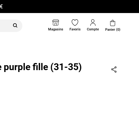
0€
Magasins
Favoris
Compte
Panier (0)
 purple fille (31-35)
Partager