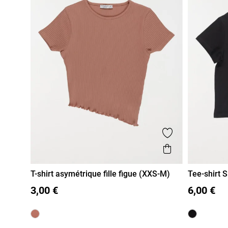
Ajouter aux fa
Aperçu rapi
T-shirt asymétrique fille figue (XXS-M)
Tee-shirt S
XXS/12A
XS/14A
S/16A
M/18A
XXS/12A
3,00 €
6,00 €