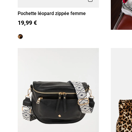
Pochette léopard zippée femme
T U
19,99 €