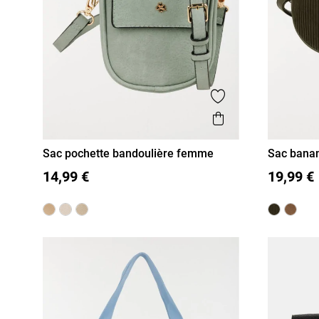
Ajouter aux favor
Aperçu rapide
Sac pochette bandoulière femme
Sac bana
T U
T U
14,99 €
19,99 €