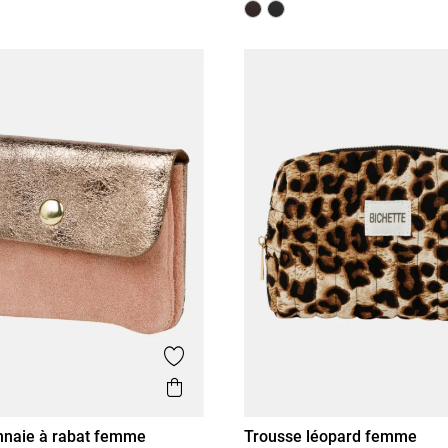
is
Ajouter aux favoris
Aperçu rapide
nnaie à rabat femme
Trousse léopard femme