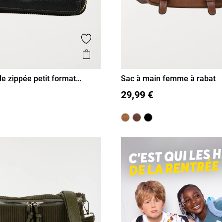
is
Ajouter aux favoris
Aperçu rapide
le zippée petit format
Sac à main femme à rabat
T U
29,99 €