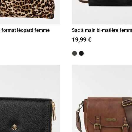
is
Ajouter aux favoris
Aperçu rapide
d format léopard femme
Sac à main bi-matière fem
T U
19,99 €