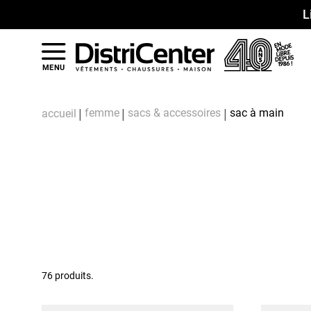
L
MENU
femme
sacs & accessoires
sac à main
accueil
76 produits.