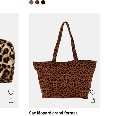
Ajouter aux favoris
Ajouter aux
Aperçu rapide
Aperçu r
Sac léopard grand format