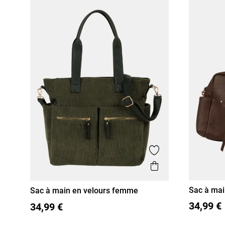
Ajouter aux favor
Aperçu rapide
Sac à ma
Sac à main en velours femme
T U
T U
34,99 €
34,99 €