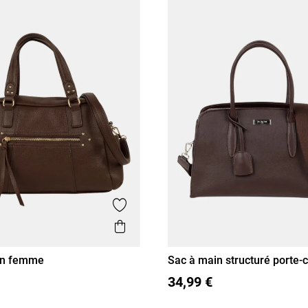
Ajouter aux favoris
is
Aperçu rapide
in femme
Sac à main structuré porte
T U
34,99 €