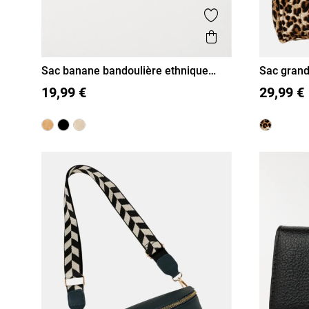
Ajouter aux favor
Aperçu rapide
Sac banane bandoulière ethnique
Sac gran
femme
T U
T U
19,99 €
29,99 €