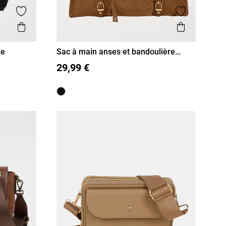
Ajouter aux favoris
Ajouter aux
Aperçu rapide
Aperçu r
me
Sac à main anses et bandoulière
femme
T U
29,99 €