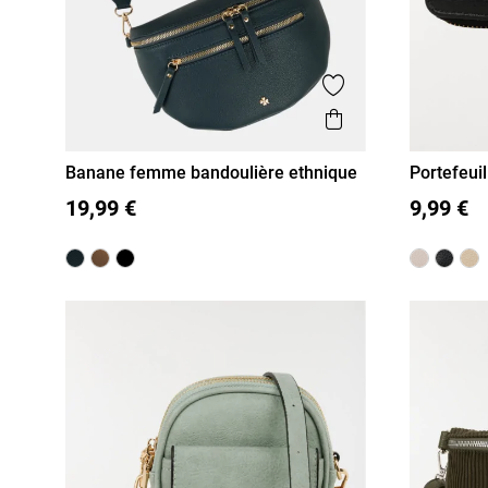
Ajouter aux favor
Aperçu rapide
Banane femme bandoulière ethnique
Portefeuil
femme
T U
T U
19,99 €
9,99 €