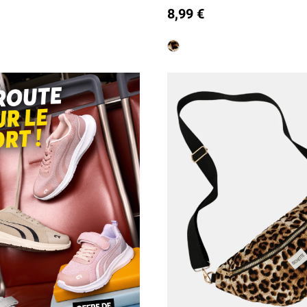
T U
8,99 €
is