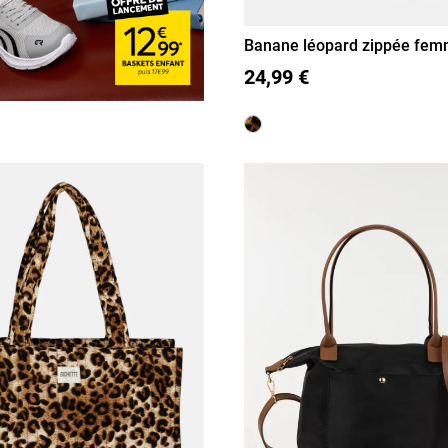
Banane léopard zippée fe
T U
24,99 €