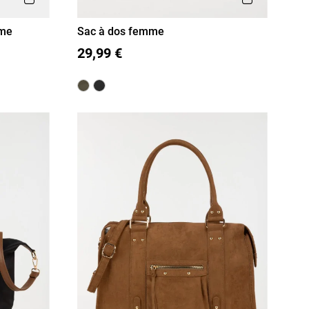
mme
Sac à dos femme
T U
29,99 €