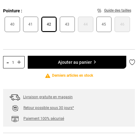
Pointure
Guide des tailles
40
41
42
43
44
45
46
-
+
Ajo
Ajouter au panier
Derniers articles en stock
Livraison gratuite en magasin
Retour possible sous 30 jours*
Paiement 100% sécurisé