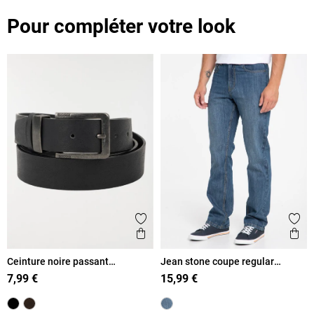
Pour compléter votre look
Ajouter aux favoris
Ajout
Aperçu rapide
Ape
Ceinture noire passant
Jean stone coupe regular
métallique homme
homme
7,99 €
15,99 €