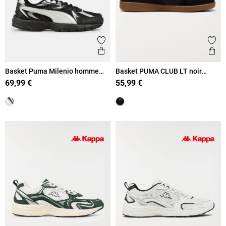
Ajouter aux favoris
Ajout
Aperçu rapide
Ape
Basket Puma Milenio homme
Basket PUMA CLUB LT noir
(41-46)
homme (41-46)
69,99 €
55,99 €