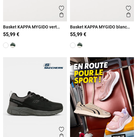
Ajouter aux favoris
Ajout
Aperçu rapide
Ape
Basket KAPPA MYGIDO vert
Basket KAPPA MYGIDO blanc
homme (40-45)
homme (40-45)
55,99 €
55,99 €
Ajouter aux favoris
Aperçu rapide