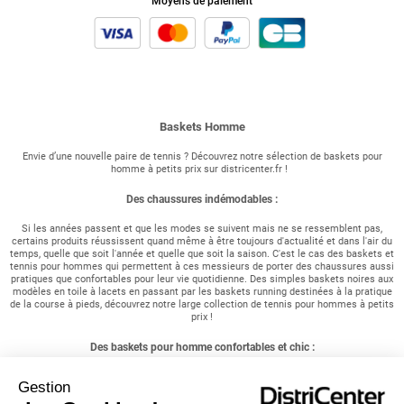
Moyens de paiement
Baskets Homme
Envie d’une nouvelle paire de tennis ? Découvrez notre sélection de baskets pour
homme à petits prix sur districenter.fr !
Des chaussures indémodables :
Si les années passent et que les modes se suivent mais ne se ressemblent pas,
certains produits réussissent quand même à être toujours d'actualité et dans l'air du
temps, quelle que soit l'année et quelle que soit la saison. C'est le cas des baskets et
tennis pour hommes qui permettent à ces messieurs de porter des chaussures aussi
pratiques que confortables pour leur vie quotidienne. Des simples baskets noires aux
modèles en toile à lacets en passant par les baskets running destinées à la pratique
de la course à pieds, découvrez notre large collection de tennis pour hommes à petits
prix !
Des baskets pour homme confortables et chic :
Vous êtes à la recherche d'une paire de chaussures confortables ? Vous êtes un
Gestion
sportif et recherchez des chaussures aux semelles résistantes ? Vous êtes un
homme actif et souhaitez simplement opter pour un style chic et décontracté ?