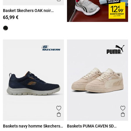
Basket Skechers OAK noir
homme (41-45)
65,99 €
Ajouter aux favoris
Ajout
Aperçu rapide
Ape
Baskets navy homme Skechers
Baskets PUMA CAVEN SD
(41-46)
homme (40-45)