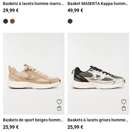
Baskets à lacets homme marron
Basket MASERTA Kappa homme
(41-46)
(40-46)
29,99 €
49,99 €
Ajouter aux favoris
Ajout
Aperçu rapide
Ape
Baskets de sport beiges homme
Baskets à lacets grises homme
(40-46)
(40-46)
25,99 €
25,99 €