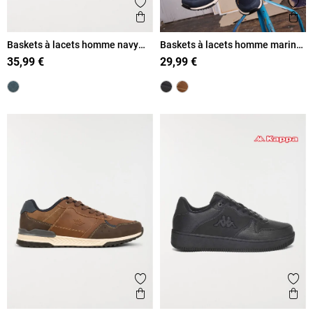
Ajouter aux favoris
Ajout
Aperçu rapide
Ape
Baskets à lacets homme navy
Baskets à lacets homme marine
(40-45)
(41-46)
35,99 €
29,99 €
Ajouter aux favoris
Ajout
Aperçu rapide
Ape