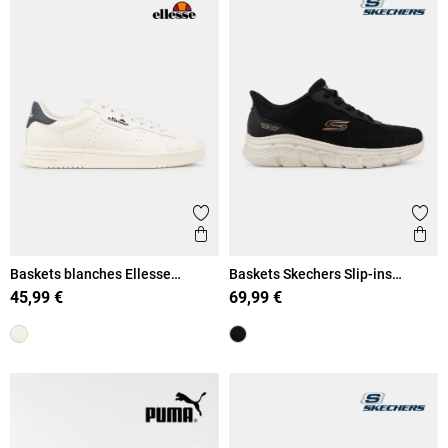
Ajouter aux favoris
Ajout
Aperçu rapide
Ape
Baskets blanches Ellesse
Baskets Skechers Slip-ins
homme (40-46)
homme (41-46)
45,99 €
69,99 €