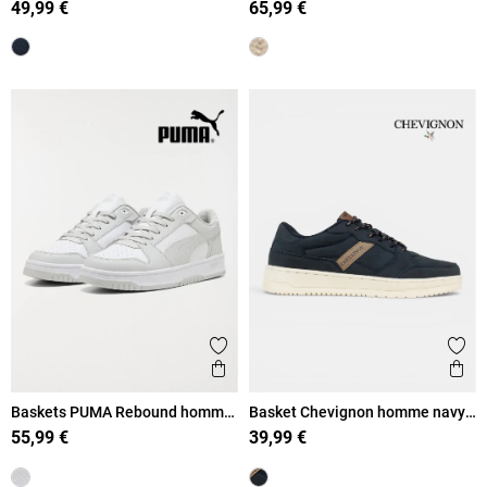
49,99 €
65,99 €
Ajouter aux favoris
Ajout
Aperçu rapide
Ape
Baskets PUMA Rebound homme
Basket Chevignon homme navy
(41-46)
(41-46)
55,99 €
39,99 €