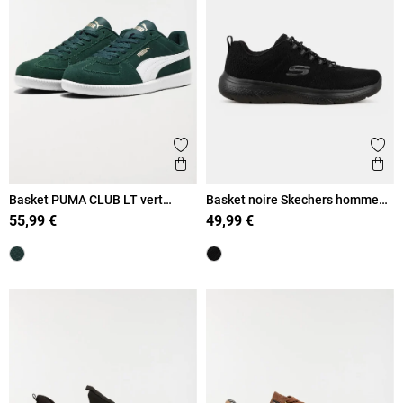
Ajouter aux favoris
Ajout
Aperçu rapide
Ape
Basket PUMA CLUB LT vert
Basket noire Skechers homme
homme (41-46)
(41-46)
55,99 €
49,99 €