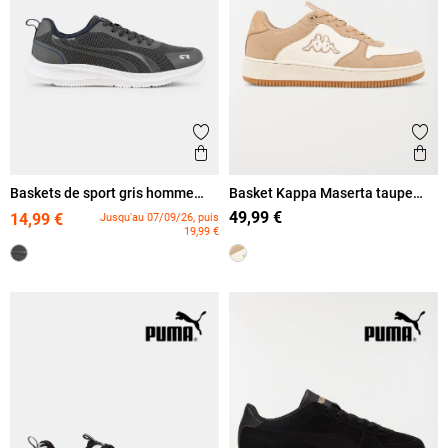
Ajouter aux favoris
Ajout
Aperçu rapide
Ape
Baskets de sport gris homme
Basket Kappa Maserta taupe
(40-46)
homme (40-46)
49,99 €
14,99 €
Jusqu'au 07/09/26, puis
19,99 €