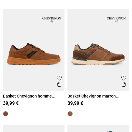
Ajouter aux favoris
Ajout
Aperçu rapide
Ape
Basket Chevignon homme
Basket Chevignon marron
marron (41-46)
homme (41-46)
39,99 €
39,99 €