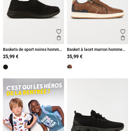
Ajouter aux favoris
Ajout
Aperçu rapide
Ape
Baskets de sport noires homme
Basket à lacet marron homme
(40-46)
(40-45)
25,99 €
35,99 €