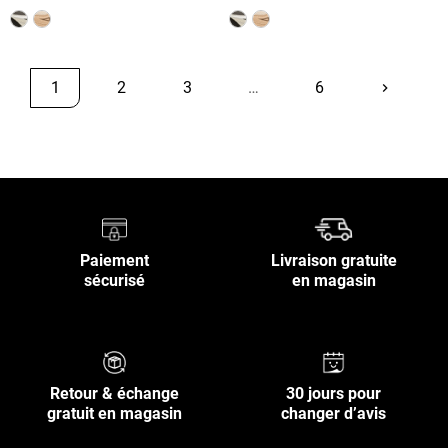
1
2
3
…
6
keyboard_arrow_right
Suivant
Retour en haut
Paiement
Livraison gratuite
sécurisé
en magasin
Retour & échange
30 jours pour
gratuit en magasin
changer d’avis