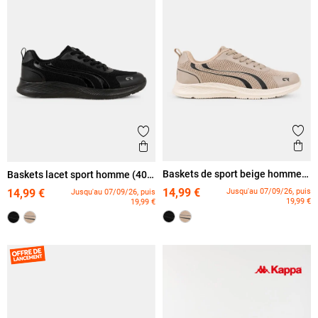
Ajout
Ajouter aux favoris
Ape
Aperçu rapide
Baskets de sport beige homme
Baskets lacet sport homme (40-
(40-46)
46)
14,99 €
Jusqu'au 07/09/26, puis
14,99 €
Jusqu'au 07/09/26, puis
19,99 €
19,99 €