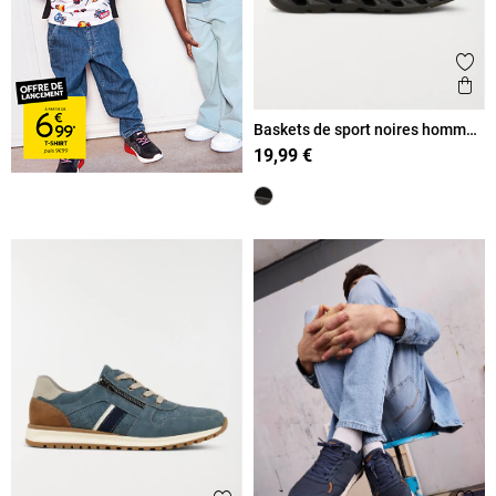
Ajout
Ape
Baskets de sport noires homme
(40-45)
19,99 €