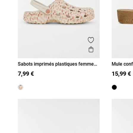
Ajouter aux favor
Aperçu rapide
Sabots imprimés plastiques femme
Mule conf
(36-41)
36
37
38
39
40
41
36
37
7,99 €
15,99 €