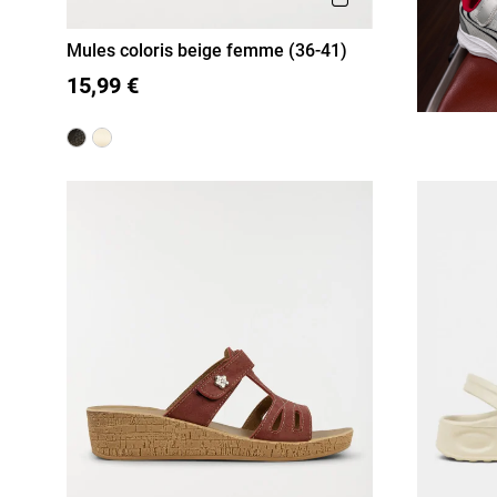
Mules coloris beige femme (36-41)
36
37
38
39
40
41
15,99 €