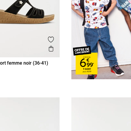
is
Ajouter aux favoris
Aperçu rapide
ort femme noir (36-41)
38
39
40
41