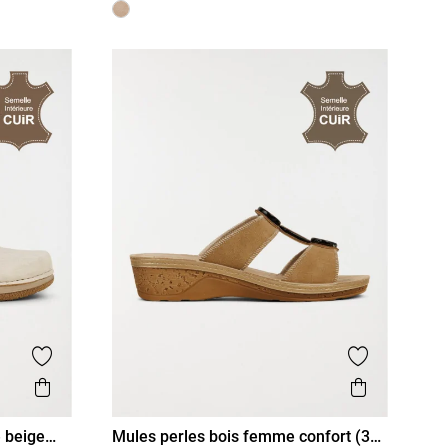
Ajouter aux favoris
Ajouter aux
Aperçu rapide
Aperçu r
 beige
Mules perles bois femme confort (36-