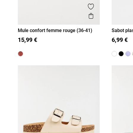
Ajouter aux favor
Aperçu rapide
Mule confort femme rouge (36-41)
Sabot pla
36
37
38
39
40
41
36
37
15,99 €
6,99 €