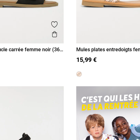
is
Ajouter aux favoris
Aperçu rapide
cle carrée femme noir (36-
Mules plates entredoigts f
41)
38
39
40
41
36
37
38
39
40
41
15,99 €