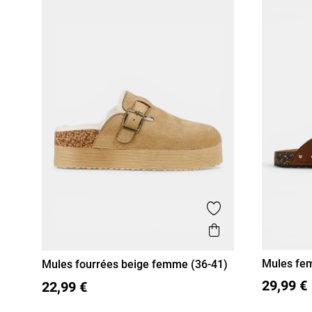
Ajouter aux favor
Aperçu rapide
Mules fe
Mules fourrées beige femme (36-41)
41)
36
37
36
37
38
39
40
41
29,99 €
22,99 €