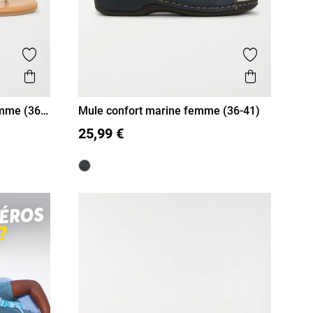
Ajouter aux favoris
Ajouter aux
Aperçu rapide
Aperçu r
emme (36-
Mule confort marine femme (36-41)
36
37
38
39
40
41
25,99 €