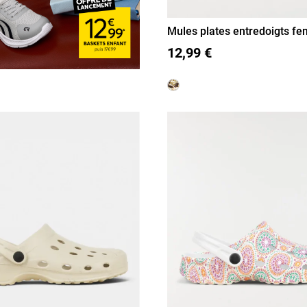
Mules plates entredoigts f
42)
37
38
39
40
41
42
12,99 €