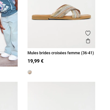
Ajouter aux
Aperçu r
Mules brides croisées femme (36-41)
36
37
38
39
40
41
19,99 €