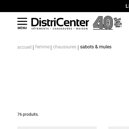
L
MENU
femme
chaussures
sabots & mules
accueil
76 produits.