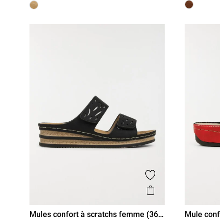
Ajouter aux favor
Aperçu rapide
Mules confort à scratchs femme (36-
Mule conf