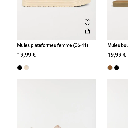
Ajouter aux favor
Aperçu rapide
Mules plateformes femme (36-41)
Mules bou
41)
36
37
38
39
40
41
36
37
19,99 €
19,99 €