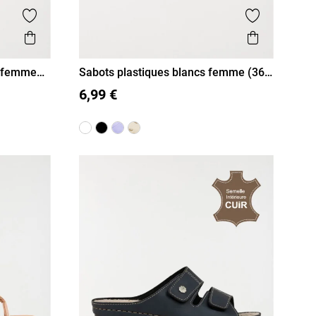
Ajouter aux favoris
Ajouter aux
Aperçu rapide
Aperçu r
s femme
Sabots plastiques blancs femme (36-
41)
36
37
38
39
40
41
6,99 €