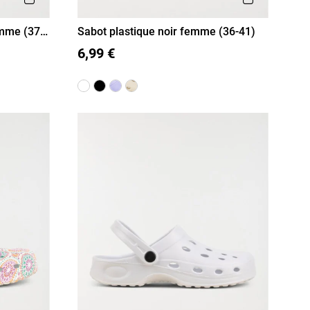
emme (37-
Sabot plastique noir femme (36-41)
36
37
38
39
40
41
6,99 €