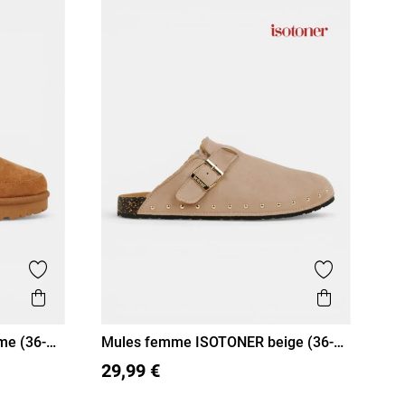
Ajouter aux favoris
Ajouter aux
Aperçu rapide
Aperçu r
me (36-
Mules femme ISOTONER beige (36-
41)
36
37
38
39
40
41
29,99 €