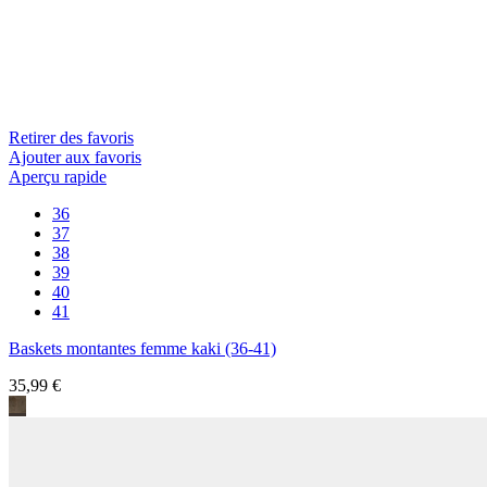
Retirer des favoris
Ajouter aux favoris
Aperçu rapide
36
37
38
39
40
41
Baskets montantes femme kaki (36-41)
35,99 €