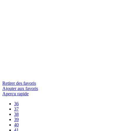
Retirer des favoris
Ajouter aux favoris
Aperçu rapide
36
37
38
39
40
41