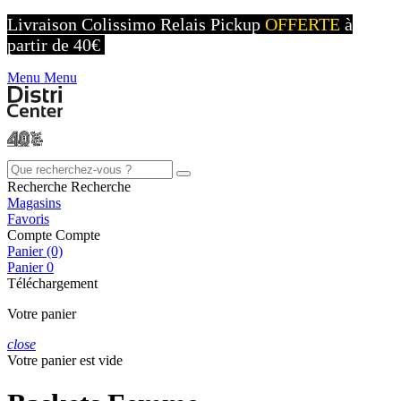
Livraison Colissimo Relais Pickup
OFFERTE
à
partir de 40€
Menu
Menu
Recherche
Recherche
Magasins
Favoris
Compte
Compte
Panier (0)
Panier
0
Téléchargement
Votre panier
close
Votre panier est vide