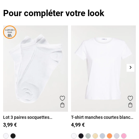
Pour compléter votre look
Suiv
Ajouter aux favoris
Ajout
Aperçu rapide
Ape
Lot 3 paires socquettes
T-shirt manches courtes blanc
blanches femme
femme
3,99 €
4,99 €