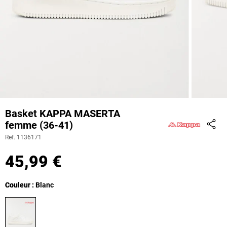
Basket KAPPA MASERTA
femme (36-41)
Part
Ref. 1136171
45,99 €
Couleur
Couleur : Blanc