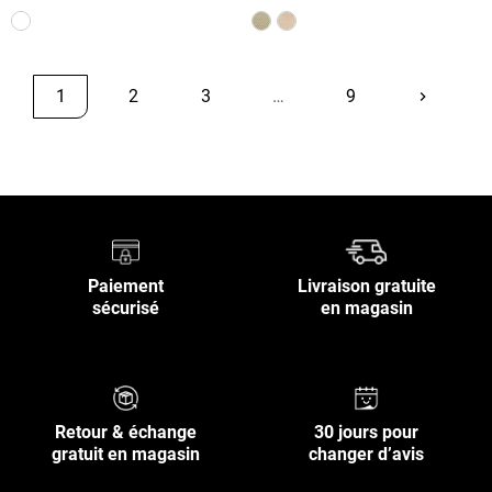
1
2
3
…
9
keyboard_arrow_right
Suivant
Retour en haut
Paiement
Livraison gratuite
sécurisé
en magasin
Retour & échange
30 jours pour
gratuit en magasin
changer d’avis