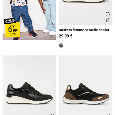
Ajout
Ape
Baskets femme semelle confort
(36-41)
29,99 €