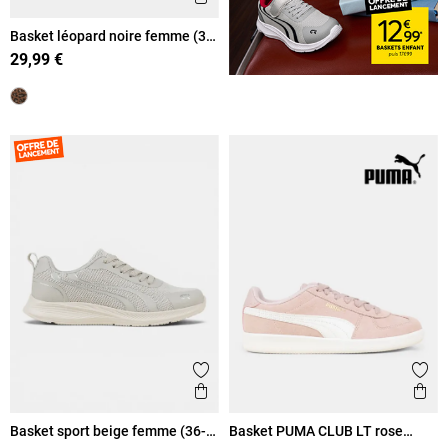
Basket léopard noire femme (36-
41)
29,99 €
Ajouter aux favoris
Ajout
Aperçu rapide
Ape
Basket sport beige femme (36-
Basket PUMA CLUB LT rose
42)
femme (36-41)