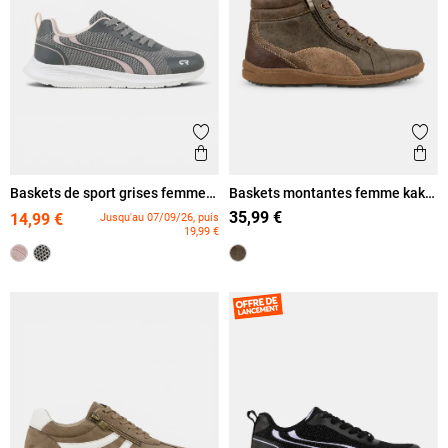
Ajouter aux favoris
Ajout
Aperçu rapide
Ape
Baskets de sport grises femme
Baskets montantes femme kaki
(36-42)
(36-41)
35,99 €
14,99 €
Jusqu'au 07/09/26, puis
19,99 €