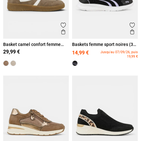
Ajouter aux favoris
Ajout
Aperçu rapide
Ape
Basket camel confort femme
Baskets femme sport noires (36-
(36-41)
42)
29,99 €
14,99 €
Jusqu'au 07/09/26, puis
19,99 €