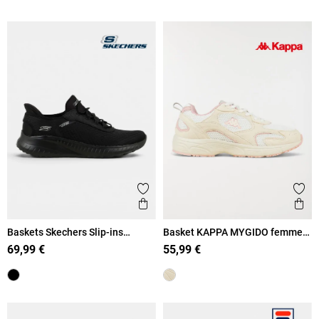
Ajouter aux favoris
Ajout
Aperçu rapide
Ape
Baskets Skechers Slip-ins
Basket KAPPA MYGIDO femme
femme (36-41)
(36-41)
69,99 €
55,99 €