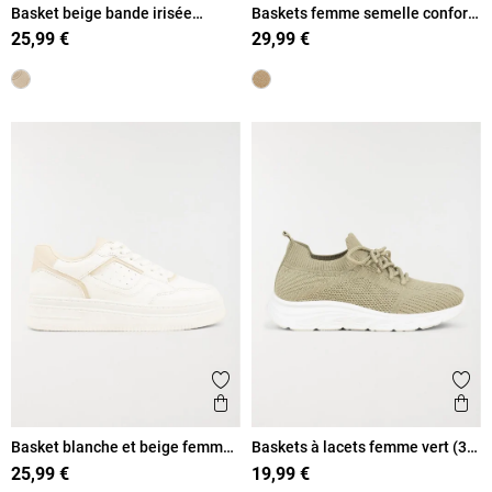
Basket beige bande irisée
Baskets femme semelle confort
femme (36-41)
(36-41)
25,99 €
29,99 €
Ajouter aux favoris
Ajout
Aperçu rapide
Ape
Basket blanche et beige femme
Baskets à lacets femme vert (36-
(36-41)
41)
25,99 €
19,99 €