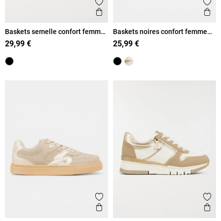
Ajouter aux favoris
Ajout
Aperçu rapide
Ape
Baskets semelle confort femme
Baskets noires confort femme
(36-41)
(36-41)
29,99 €
25,99 €
Ajouter aux favoris
Ajout
Aperçu rapide
Ape