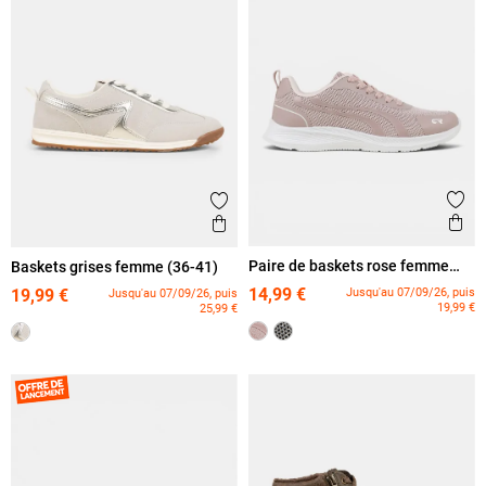
Ajout
Ajouter aux favoris
Ape
Aperçu rapide
Paire de baskets rose femme
Baskets grises femme (36-41)
(36-42)
14,99 €
Jusqu'au 07/09/26, puis
19,99 €
Jusqu'au 07/09/26, puis
19,99 €
25,99 €