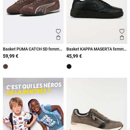
Ajouter aux favoris
Ajout
Aperçu rapide
Ape
Basket PUMA CATCH SD femme
Basket KAPPA MASERTA femme
(36-41)
(36-41)
59,99 €
45,99 €