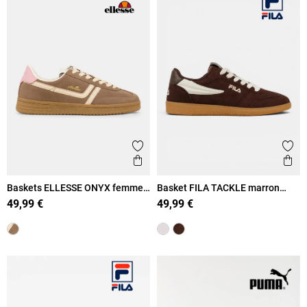
Ajouter aux favoris
Ajout
Aperçu rapide
Ape
Baskets ELLESSE ONYX femme
Basket FILA TACKLE marron
(36-41)
femme (36-41)
49,99 €
49,99 €