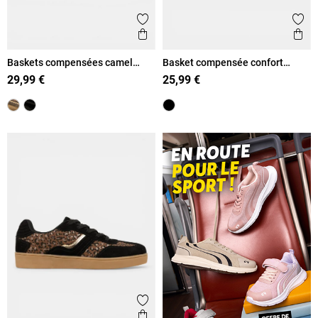
Ajouter aux favoris
Ajout
Aperçu rapide
Ape
Baskets compensées camel
Basket compensée confort
femme (36-41)
femme (36-41)
29,99 €
25,99 €
Ajouter aux favoris
Aperçu rapide