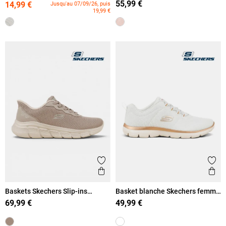
55,99 €
14,99 €
Jusqu'au 07/09/26, puis
19,99 €
Ajouter aux favoris
Ajout
Aperçu rapide
Ape
Baskets Skechers Slip-ins
Basket blanche Skechers femme
femme (36-41)
(36-41)
69,99 €
49,99 €