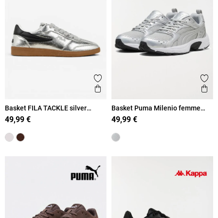
Ajouter aux favoris
Ajout
Aperçu rapide
Ape
Basket FILA TACKLE silver
Basket Puma Milenio femme
femme (36-41)
(36-39)
49,99 €
49,99 €