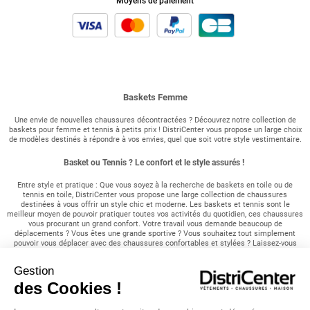
Moyens de paiement
Baskets Femme
Une envie de nouvelles chaussures décontractées ? Découvrez notre collection de
baskets pour femme et tennis à petits prix ! DistriCenter vous propose un large choix
de modèles destinés à répondre à vos envies, quel que soit votre style vestimentaire.
Basket ou Tennis ? Le confort et le style assurés !
Entre style et pratique : Que vous soyez à la recherche de baskets en toile ou de
tennis en toile, DistriCenter vous propose une large collection de chaussures
destinées à vous offrir un style chic et moderne. Les baskets et tennis sont le
meilleur moyen de pouvoir pratiquer toutes vos activités du quotidien, ces chaussures
vous procurant un grand confort. Votre travail vous demande beaucoup de
déplacements ? Vous êtes une grande sportive ? Vous souhaitez tout simplement
pouvoir vous déplacer avec des chaussures confortables et stylées ? Laissez-vous
tenter par notre gamme en tout genre vous assurant d'un look moderne en toutes
saisons. Nos différents modèles sont déclinés dans plusieurs styles afin de pouvoir
Gestion
être mariés à toutes vos tenues vestimentaires. Un large choix de baskets pour
femme : Vous êtes amatrice de couleurs vives ? Vous êtes au contraire à la
des Cookies !
recherche d'une paire de chaussures plus discrète ? DistriCenter vous propose de
nombreux modèles afin de répondre à toutes vos attentes. Des baskets bicolores aux