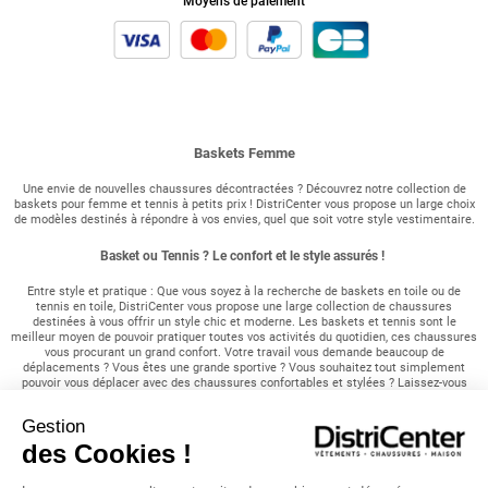
Moyens de paiement
Baskets Femme
Une envie de nouvelles chaussures décontractées ? Découvrez notre collection de
baskets pour femme et tennis à petits prix ! DistriCenter vous propose un large choix
de modèles destinés à répondre à vos envies, quel que soit votre style vestimentaire.
Basket ou Tennis ? Le confort et le style assurés !
Entre style et pratique : Que vous soyez à la recherche de baskets en toile ou de
tennis en toile, DistriCenter vous propose une large collection de chaussures
destinées à vous offrir un style chic et moderne. Les baskets et tennis sont le
meilleur moyen de pouvoir pratiquer toutes vos activités du quotidien, ces chaussures
vous procurant un grand confort. Votre travail vous demande beaucoup de
déplacements ? Vous êtes une grande sportive ? Vous souhaitez tout simplement
pouvoir vous déplacer avec des chaussures confortables et stylées ? Laissez-vous
tenter par notre gamme en tout genre vous assurant d'un look moderne en toutes
saisons. Nos différents modèles sont déclinés dans plusieurs styles afin de pouvoir
Gestion
être mariés à toutes vos tenues vestimentaires. Un large choix de baskets pour
femme : Vous êtes amatrice de couleurs vives ? Vous êtes au contraire à la
des Cookies !
recherche d'une paire de chaussures plus discrète ? DistriCenter vous propose de
nombreux modèles afin de répondre à toutes vos attentes. Des baskets bicolores aux