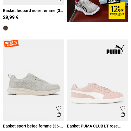
Basket léopard noire femme (36-
41)
29,99 €
Ajouter aux favoris
Ajout
Aperçu rapide
Ape
Basket sport beige femme (36-
Basket PUMA CLUB LT rose
42)
femme (36-41)