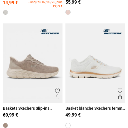
55,99 €
14,99 €
Jusqu'au 07/09/26, puis
19,99 €
Ajouter aux favoris
Ajout
Aperçu rapide
Ape
Baskets Skechers Slip-ins
Basket blanche Skechers femme
femme (36-41)
(36-41)
69,99 €
49,99 €