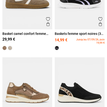
Ajouter aux favoris
Ajout
Aperçu rapide
Ape
Basket camel confort femme
Baskets femme sport noires (36-
(36-41)
42)
29,99 €
14,99 €
Jusqu'au 07/09/26, puis
19,99 €