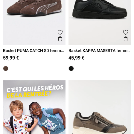
Ajouter aux favoris
Ajout
Aperçu rapide
Ape
Basket PUMA CATCH SD femme
Basket KAPPA MASERTA femme
(36-41)
(36-41)
59,99 €
45,99 €