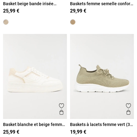
Basket beige bande irisée
Baskets femme semelle confort
femme (36-41)
(36-41)
25,99 €
29,99 €
Ajouter aux favoris
Ajout
Aperçu rapide
Ape
Basket blanche et beige femme
Baskets à lacets femme vert (36-
(36-41)
41)
25,99 €
19,99 €