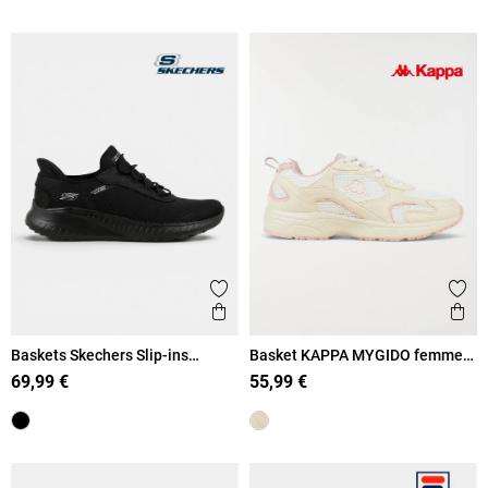
Ajouter aux favoris
Ajout
Aperçu rapide
Ape
Baskets Skechers Slip-ins
Basket KAPPA MYGIDO femme
femme (36-41)
(36-41)
69,99 €
55,99 €