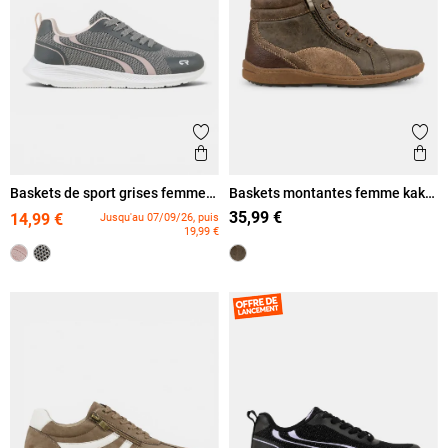
Ajouter aux favoris
Ajout
Aperçu rapide
Ape
Baskets de sport grises femme
Baskets montantes femme kaki
(36-42)
(36-41)
35,99 €
14,99 €
Jusqu'au 07/09/26, puis
19,99 €