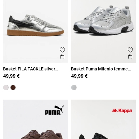
Ajouter aux favoris
Ajout
Aperçu rapide
Ape
Basket FILA TACKLE silver
Basket Puma Milenio femme
femme (36-41)
(36-39)
49,99 €
49,99 €