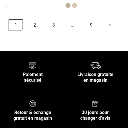
1
2
3
…
9
keyboard_arrow_right
Suivant
Retour en haut
Paiement
Livraison gratuite
sécurisé
en magasin
Retour & échange
30 jours pour
gratuit en magasin
changer d’avis