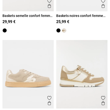
Ajouter aux favoris
Ajout
Aperçu rapide
Ape
Baskets semelle confort femme
Baskets noires confort femme
(36-41)
(36-41)
29,99 €
25,99 €
Ajouter aux favoris
Ajout
Aperçu rapide
Ape