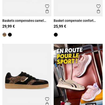
Ajouter aux favoris
Ajout
Aperçu rapide
Ape
Baskets compensées camel
Basket compensée confort
femme (36-41)
femme (36-41)
29,99 €
25,99 €
Ajouter aux favoris
Aperçu rapide