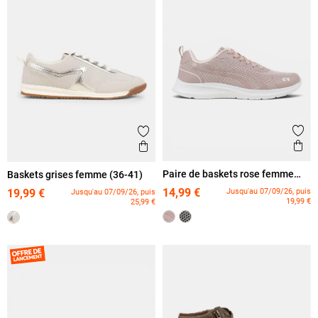
Ajout
Ajouter aux favoris
Ape
Aperçu rapide
Paire de baskets rose femme
Baskets grises femme (36-41)
(36-42)
14,99 €
Jusqu'au 07/09/26, puis
19,99 €
Jusqu'au 07/09/26, puis
19,99 €
25,99 €