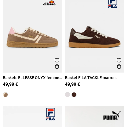
Ajouter aux favoris
Ajout
Aperçu rapide
Ape
Baskets ELLESSE ONYX femme
Basket FILA TACKLE marron
(36-41)
femme (36-41)
49,99 €
49,99 €