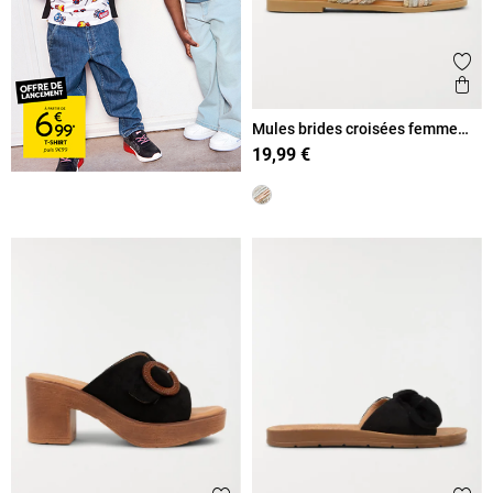
Ajout
Ape
Mules brides croisées femme
(36-41)
19,99 €