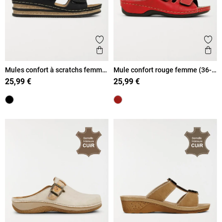
Ajouter aux favoris
Ajout
Aperçu rapide
Ape
Mules confort à scratchs femme
Mule confort rouge femme (36-
(36-41)
41)
25,99 €
25,99 €