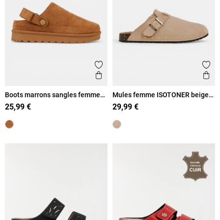
Ajouter aux favoris
Ajout
Aperçu rapide
Ape
Boots marrons sangles femme
Mules femme ISOTONER beige
(36-41)
(36-41)
25,99 €
29,99 €