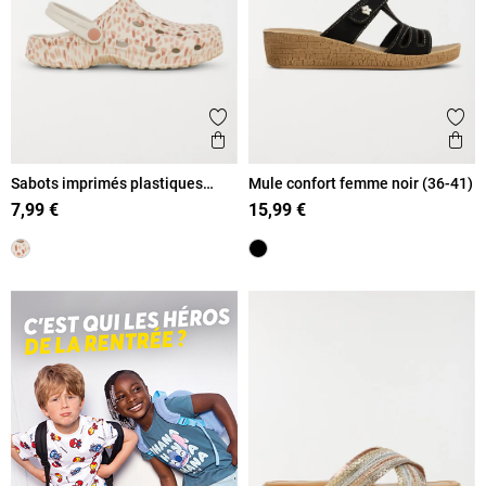
Ajouter aux favoris
Ajout
Aperçu rapide
Ape
Sabots imprimés plastiques
Mule confort femme noir (36-41)
femme (36-41)
7,99 €
15,99 €