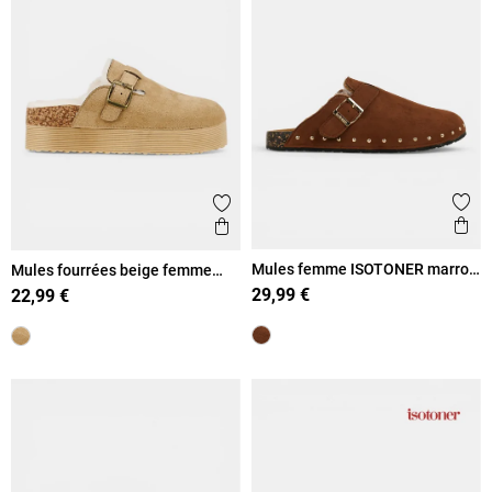
Ajout
Ajouter aux favoris
Ape
Aperçu rapide
Mules femme ISOTONER marron
Mules fourrées beige femme
(36-41)
(36-41)
29,99 €
22,99 €