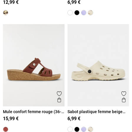
12,99 €
6,99 €
Ajouter aux favoris
Ajout
Aperçu rapide
Ape
Mule confort femme rouge (36-
Sabot plastique femme beige
41)
(36-41)
15,99 €
6,99 €