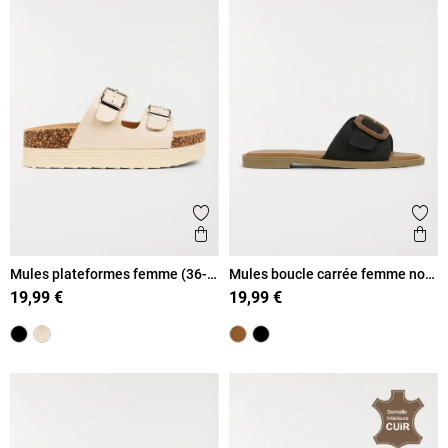
Ajouter aux favoris
Ajout
Aperçu rapide
Ape
Mules plateformes femme (36-
Mules boucle carrée femme noir
41)
(36-41)
19,99 €
19,99 €