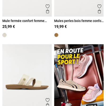
Ajouter aux favoris
Ajout
Aperçu rapide
Ape
Mule fermée confort femme
Mules perles bois femme confort
beige (36-42)
(36-41)
25,99 €
19,99 €
Ajouter aux favoris
Aperçu rapide