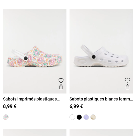
Ajouter aux favoris
Ajout
Aperçu rapide
Ape
Sabots imprimés plastiques
Sabots plastiques blancs femme
femme (36-41)
(36-41)
8,99 €
6,99 €