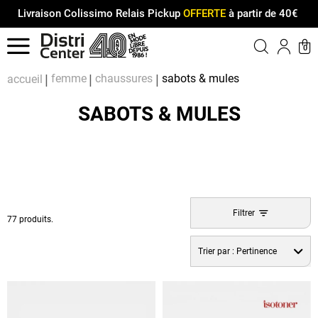
Livraison Colissimo Relais Pickup
OFFERTE
à partir de 40€
Menu
0
Compt
Pa
femme
chaussures
sabots & mules
accueil
SABOTS & MULES
Filtrer
77 produits.
Trier par :
Pertinence