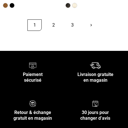
1
2
3
keyboard_arrow_right
Suivant
Retour en haut
Paiement
Livraison gratuite
sécurisé
en magasin
Retour & échange
30 jours pour
gratuit en magasin
changer d’avis