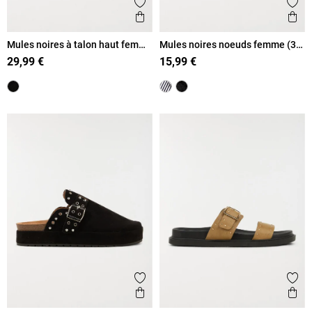
Ajouter aux favoris
Ajout
Aperçu rapide
Ape
Mules noires à talon haut femme
Mules noires noeuds femme (36-
(36-41)
41)
29,99 €
15,99 €
Ajouter aux favoris
Ajout
Aperçu rapide
Ape