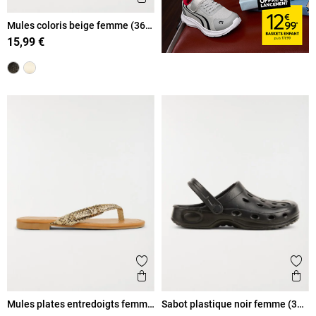
Mules coloris beige femme (36-
41)
15,99 €
Ajouter aux favoris
Ajout
Aperçu rapide
Ape
Mules plates entredoigts femme
Sabot plastique noir femme (36-
(37-42)
41)