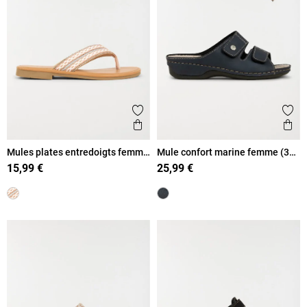
Ajouter aux favoris
Ajout
Aperçu rapide
Ape
Mules plates entredoigts femme
Mule confort marine femme (36-
(36-41)
41)
15,99 €
25,99 €