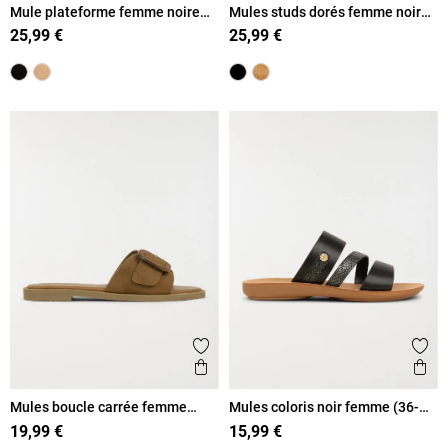
Mule plateforme femme noire
Mules studs dorés femme noir
(36-41)
(36-41)
25,99 €
25,99 €
Ajouter aux favoris
Ajout
Aperçu rapide
Ape
Mules boucle carrée femme
Mules coloris noir femme (36-
camel (36-41)
41)
19,99 €
15,99 €