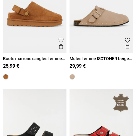
Ajouter aux favoris
Ajout
Aperçu rapide
Ape
Boots marrons sangles femme
Mules femme ISOTONER beige
(36-41)
(36-41)
25,99 €
29,99 €