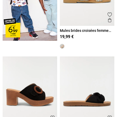
Ajout
Ape
Mules brides croisées femme
(36-41)
19,99 €