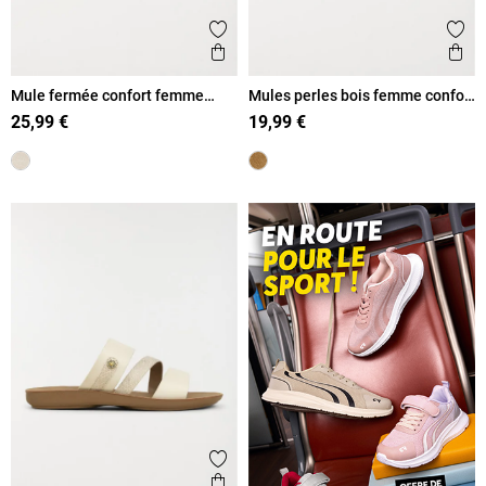
Ajouter aux favoris
Ajout
Aperçu rapide
Ape
Mule fermée confort femme
Mules perles bois femme confort
beige (36-42)
(36-41)
25,99 €
19,99 €
Ajouter aux favoris
Aperçu rapide