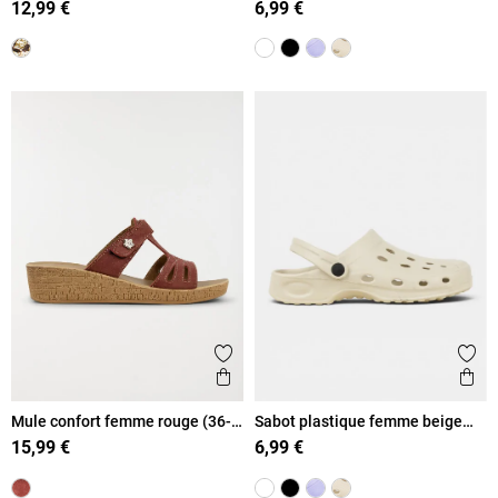
12,99 €
6,99 €
Ajouter aux favoris
Ajout
Aperçu rapide
Ape
Mule confort femme rouge (36-
Sabot plastique femme beige
41)
(36-41)
15,99 €
6,99 €