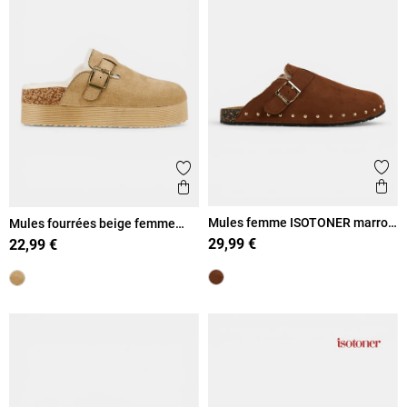
Ajout
Ajouter aux favoris
Ape
Aperçu rapide
Mules femme ISOTONER marron
Mules fourrées beige femme
(36-41)
(36-41)
29,99 €
22,99 €