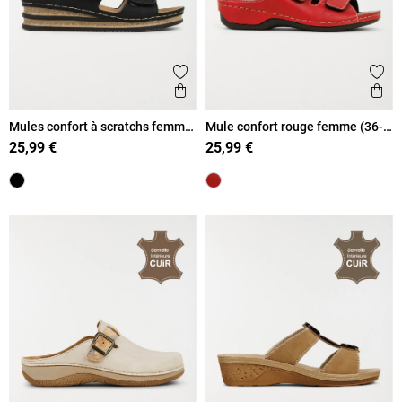
Ajouter aux favoris
Ajout
Aperçu rapide
Ape
Mules confort à scratchs femme
Mule confort rouge femme (36-
(36-41)
41)
25,99 €
25,99 €