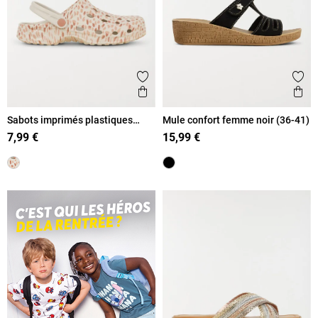
Ajouter aux favoris
Ajout
Aperçu rapide
Ape
Sabots imprimés plastiques
Mule confort femme noir (36-41)
femme (36-41)
7,99 €
15,99 €