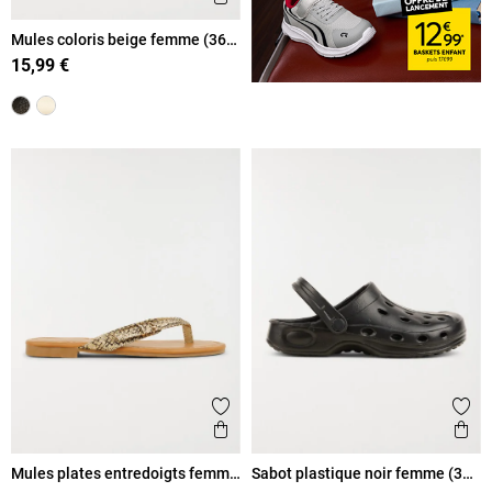
Mules coloris beige femme (36-
41)
15,99 €
Ajouter aux favoris
Ajout
Aperçu rapide
Ape
Mules plates entredoigts femme
Sabot plastique noir femme (36-
(37-42)
41)