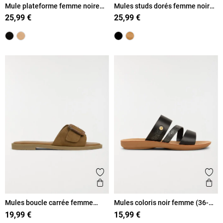
Mule plateforme femme noire
Mules studs dorés femme noir
(36-41)
(36-41)
25,99 €
25,99 €
Ajouter aux favoris
Ajout
Aperçu rapide
Ape
Mules boucle carrée femme
Mules coloris noir femme (36-
camel (36-41)
41)
19,99 €
15,99 €