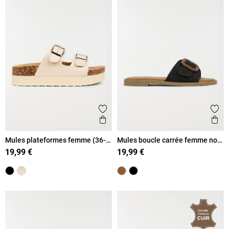
Ajouter aux favoris
Ajout
Aperçu rapide
Ape
Mules plateformes femme (36-
Mules boucle carrée femme noir
41)
(36-41)
19,99 €
19,99 €