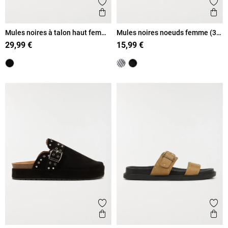
Ajouter aux favoris
Ajout
Aperçu rapide
Ape
Mules noires à talon haut femme
Mules noires noeuds femme (36-
(36-41)
41)
29,99 €
15,99 €
Ajouter aux favoris
Ajout
Aperçu rapide
Ape