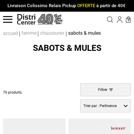
Livraison Colissimo Relais Pickup
OFFERTE
à partir de 40€
Menu
0
Compt
Pa
femme
chaussures
sabots & mules
accueil
SABOTS & MULES
Filtrer
76 produits.
Trier par :
Pertinence