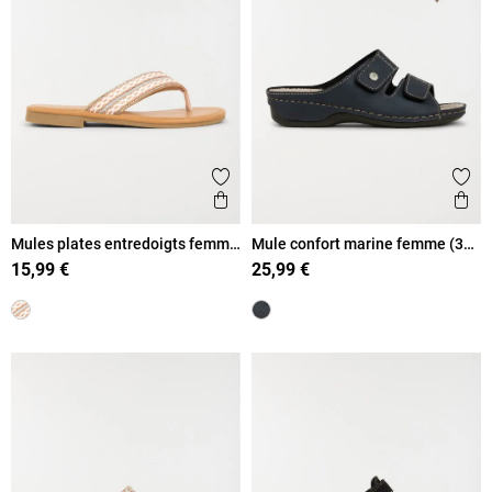
Ajouter aux favoris
Ajout
Aperçu rapide
Ape
Mules plates entredoigts femme
Mule confort marine femme (36-
(36-41)
41)
15,99 €
25,99 €