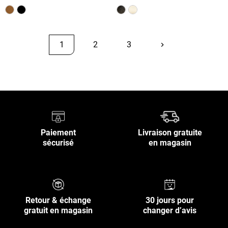
1
2
3
keyboard_arrow_right
Suivant
Retour en haut
Paiement
Livraison gratuite
sécurisé
en magasin
Retour & échange
30 jours pour
gratuit en magasin
changer d’avis