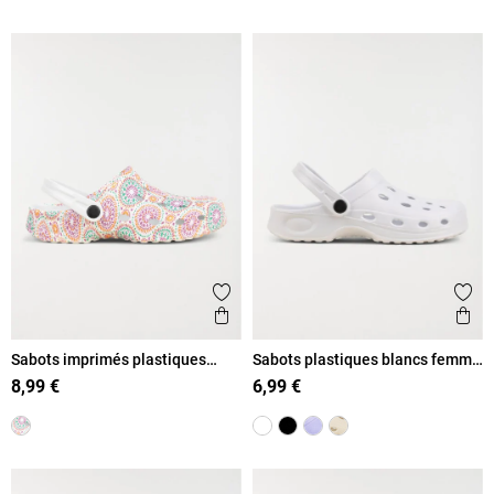
Ajouter aux favoris
Ajout
Aperçu rapide
Ape
Sabots imprimés plastiques
Sabots plastiques blancs femme
femme (36-41)
(36-41)
8,99 €
6,99 €