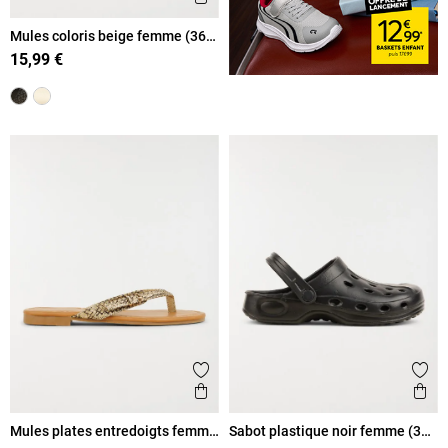
Mules coloris beige femme (36-
41)
15,99 €
Ajouter aux favoris
Ajout
Aperçu rapide
Ape
Mules plates entredoigts femme
Sabot plastique noir femme (36-
(37-42)
41)