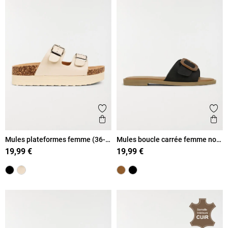
Ajouter aux favoris
Ajout
Aperçu rapide
Ape
Mules plateformes femme (36-
Mules boucle carrée femme noir
41)
(36-41)
19,99 €
19,99 €