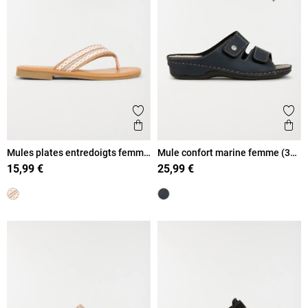
Ajouter aux favoris
Ajout
Aperçu rapide
Ape
Mules plates entredoigts femme
Mule confort marine femme (36-
(36-41)
41)
15,99 €
25,99 €