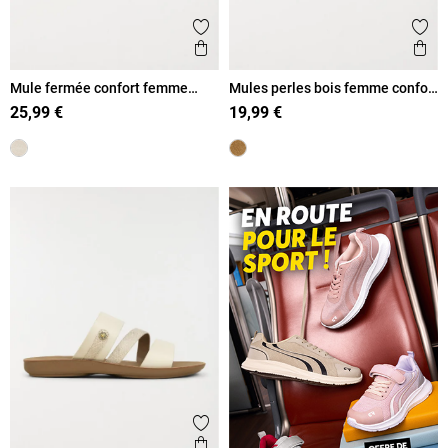
Ajouter aux favoris
Ajout
Aperçu rapide
Ape
Mule fermée confort femme
Mules perles bois femme confort
beige (36-42)
(36-41)
25,99 €
19,99 €
Ajouter aux favoris
Aperçu rapide