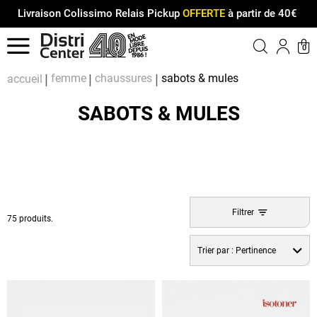
Livraison Colissimo Relais Pickup
OFFERTE
à partir de 40€
Menu
0
Compt
Pa
femme
chaussures
sabots & mules
accueil
SABOTS & MULES
Filtrer
75 produits.
Trier par :
Pertinence