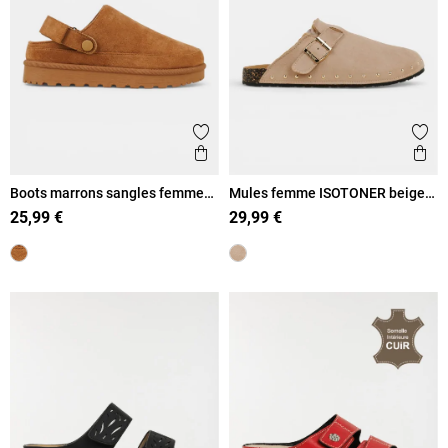
Ajouter aux favoris
Ajout
Aperçu rapide
Ape
Boots marrons sangles femme
Mules femme ISOTONER beige
(36-41)
(36-41)
25,99 €
29,99 €