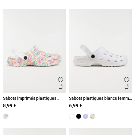
Ajouter aux favoris
Ajout
Aperçu rapide
Ape
Sabots imprimés plastiques
Sabots plastiques blancs femme
femme (36-41)
(36-41)
8,99 €
6,99 €