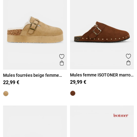
Ajout
Ajouter aux favoris
Ape
Aperçu rapide
Mules femme ISOTONER marron
Mules fourrées beige femme
(36-41)
(36-41)
29,99 €
22,99 €