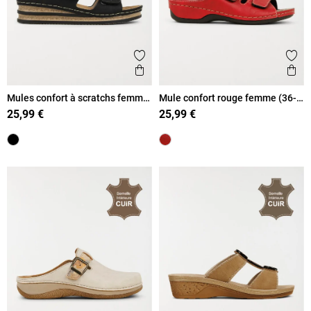
Ajouter aux favoris
Ajout
Aperçu rapide
Ape
Mules confort à scratchs femme
Mule confort rouge femme (36-
(36-41)
41)
25,99 €
25,99 €