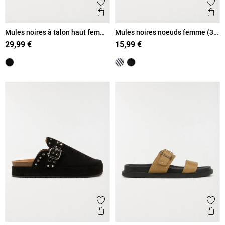
Ajouter aux favoris
Ajout
Aperçu rapide
Ape
Mules noires à talon haut femme
Mules noires noeuds femme (36-
(36-41)
41)
29,99 €
15,99 €
Ajouter aux favoris
Ajout
Aperçu rapide
Ape