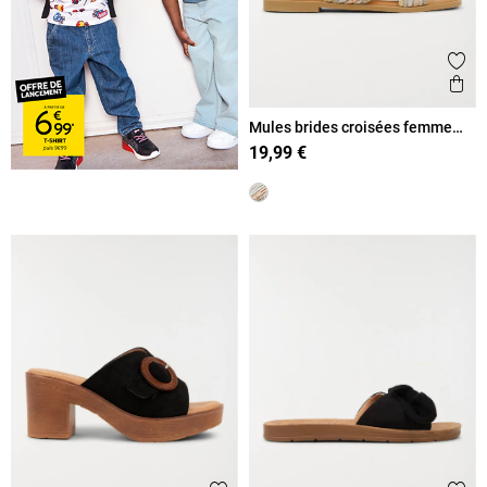
Ajout
Ape
Mules brides croisées femme
(36-41)
19,99 €