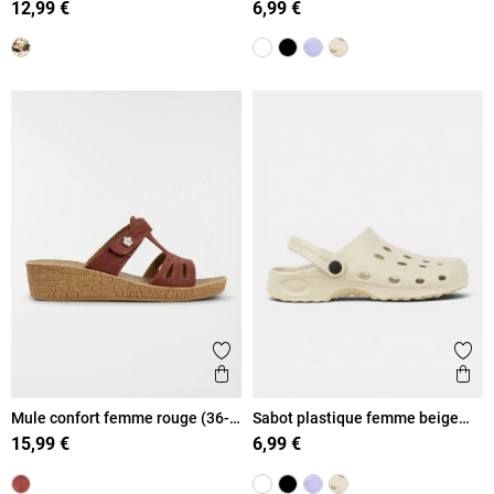
12,99 €
6,99 €
Ajouter aux favoris
Ajout
Aperçu rapide
Ape
Mule confort femme rouge (36-
Sabot plastique femme beige
41)
(36-41)
15,99 €
6,99 €