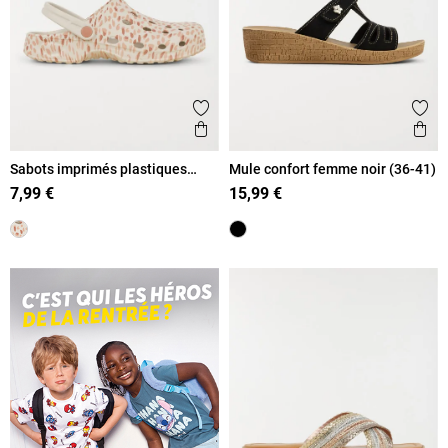
Ajouter aux favoris
Ajout
Aperçu rapide
Ape
Sabots imprimés plastiques
Mule confort femme noir (36-41)
femme (36-41)
7,99 €
15,99 €