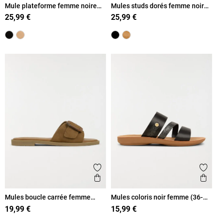
Mule plateforme femme noire
Mules studs dorés femme noir
(36-41)
(36-41)
25,99 €
25,99 €
Ajouter aux favoris
Ajout
Aperçu rapide
Ape
Mules boucle carrée femme
Mules coloris noir femme (36-
camel (36-41)
41)
19,99 €
15,99 €