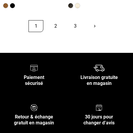
1
2
3
keyboard_arrow_right
Suivant
Retour en haut
Paiement
Livraison gratuite
sécurisé
en magasin
Retour & échange
30 jours pour
gratuit en magasin
changer d’avis