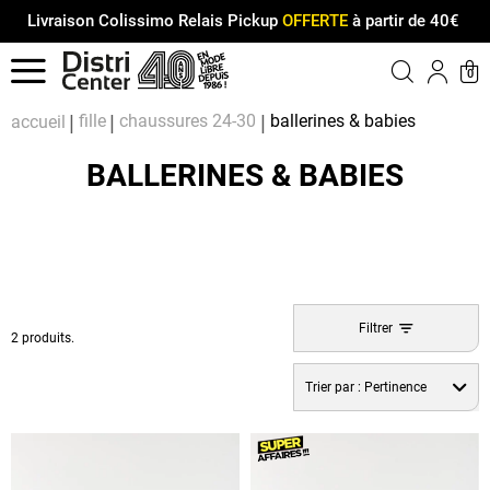
Livraison Colissimo Relais Pickup
OFFERTE
à partir de 40€
Menu
0
Compt
Pa
fille
chaussures 24-30
ballerines & babies
accueil
BALLERINES & BABIES
Filtrer
2 produits.
Trier par :
Pertinence