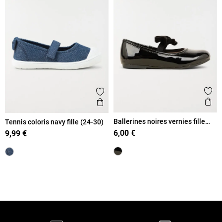
Ajout
Ajouter aux favoris
Ape
Aperçu rapide
Ballerines noires vernies fille
Tennis coloris navy fille (24-30)
(24-30)
6,00 €
9,99 €
Retour en haut