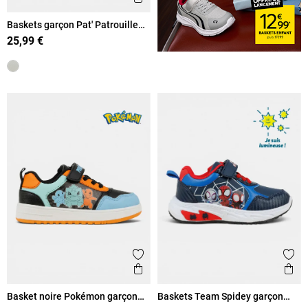
Baskets garçon Pat' Patrouille
(24-30)
25,99 €
Ajouter aux favoris
Ajout
Aperçu rapide
Ape
Basket noire Pokémon garçon
Baskets Team Spidey garçon
(24-30)
(24-30)