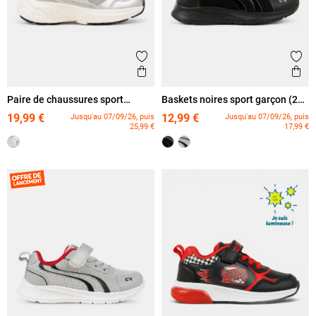
Ajouter aux favoris
Ajout
Aperçu rapide
Ape
Paire de chaussures sport
Baskets noires sport garçon (24-
garçon (25-30)
30)
19,99 €
12,99 €
Jusqu'au 07/09/26, puis
Jusqu'au 07/09/26, puis
25,99 €
17,99 €