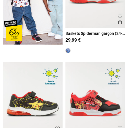
Ajout
Ape
Baskets Spiderman garçon (24-
30)
29,99 €