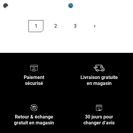
1
2
3
keyboard_arrow_right
Suivant
Retour en haut
Paiement
Livraison gratuite
sécurisé
en magasin
Retour & échange
30 jours pour
gratuit en magasin
changer d’avis