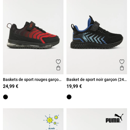
Ajouter aux favoris
Ajout
Aperçu rapide
Ape
Baskets de sport rouges garçon
Basket de sport noir garçon (24-
(25-30)
30)
24,99 €
19,99 €