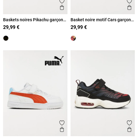
Ajouter aux favoris
Ajout
Aperçu rapide
Ape
Baskets noires Pikachu garçon
Basket noire motif Cars garçon
(25-30)
(24-30)
29,99 €
29,99 €
Ajouter aux favoris
Ajout
Aperçu rapide
Ape