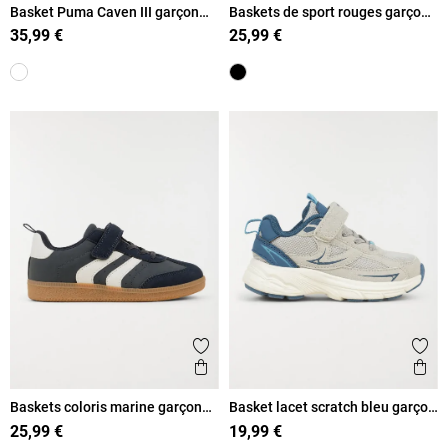
Basket Puma Caven III garçon
Baskets de sport rouges garçon
(24-27)
(24-30)
35,99 €
25,99 €
Ajouter aux favoris
Ajout
Aperçu rapide
Ape
Baskets coloris marine garçon
Basket lacet scratch bleu garçon
(24-30)
(24-30)
25,99 €
19,99 €