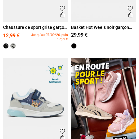
Ajouter aux favoris
Ajout
Aperçu rapide
Ape
Chaussure de sport grise garçon
Basket Hot Weels noir garçon
(24-30)
(24-30)
29,99 €
12,99 €
Jusqu'au 07/09/26, puis
17,99 €
Ajouter aux favoris
Aperçu rapide