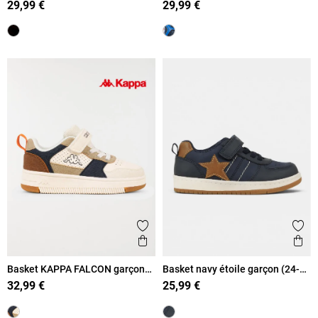
29,99 €
29,99 €
Ajouter aux favoris
Ajout
Aperçu rapide
Ape
Basket KAPPA FALCON garçon
Basket navy étoile garçon (24-
(24-30)
30)
32,99 €
25,99 €