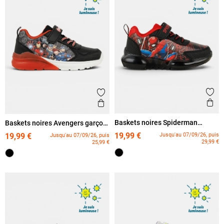
Ajout
Ajouter aux favoris
Ape
Aperçu rapide
Baskets noires Spiderman
Baskets noires Avengers garçon
garçon (24-30)
(24-30)
19,99 €
Jusqu'au 07/09/26, puis
19,99 €
Jusqu'au 07/09/26, puis
29,99 €
25,99 €