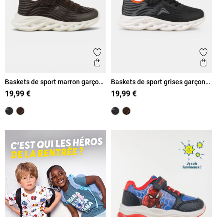
Ajouter aux favoris
Ajout
Aperçu rapide
Ape
Baskets de sport marron garçon
Baskets de sport grises garçon
(24-30)
(24-30)
19,99 €
19,99 €