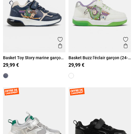
Ajouter aux favoris
Ajout
Aperçu rapide
Ape
Basket Toy Story marine garçon
Basket Buzz l'éclair garçon (24-
(24-30)
30)
29,99 €
29,99 €