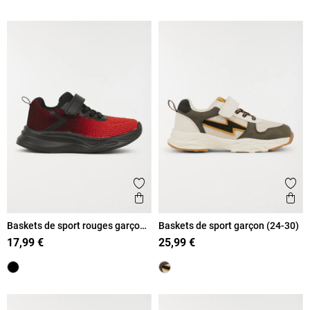
Ajouter aux favoris
Ajout
Aperçu rapide
Ape
Baskets de sport rouges garçon
Baskets de sport garçon (24-30)
(24-30)
17,99 €
25,99 €