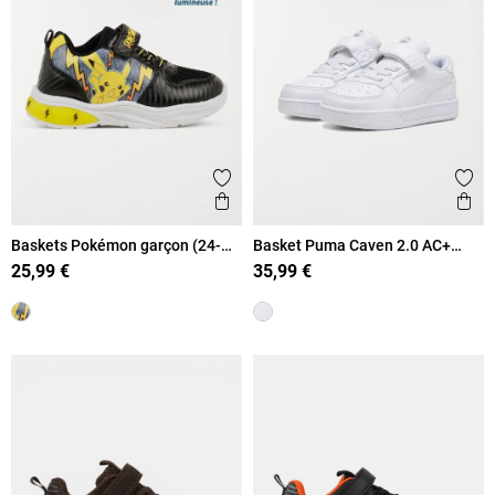
Ajouter aux favoris
Ajout
Aperçu rapide
Ape
Baskets Pokémon garçon (24-
Basket Puma Caven 2.0 AC+
30)
garcon (24-27)
25,99 €
35,99 €