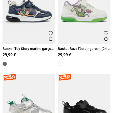
Ajouter aux favoris
Ajout
Aperçu rapide
Ape
Basket Toy Story marine garçon
Basket Buzz l'éclair garçon (24-
(24-30)
30)
29,99 €
29,99 €