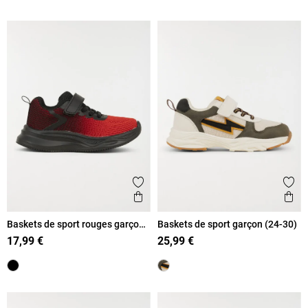
Ajouter aux favoris
Ajout
Aperçu rapide
Ape
Baskets de sport rouges garçon
Baskets de sport garçon (24-30)
(24-30)
17,99 €
25,99 €