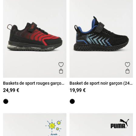
Ajouter aux favoris
Ajout
Aperçu rapide
Ape
Baskets de sport rouges garçon
Basket de sport noir garçon (24-
(25-30)
30)
24,99 €
19,99 €