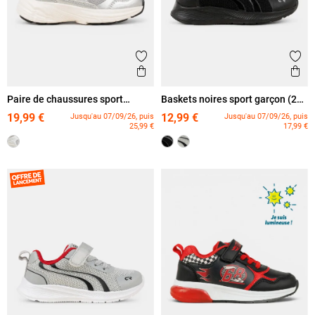
Ajouter aux favoris
Ajout
Aperçu rapide
Ape
Paire de chaussures sport
Baskets noires sport garçon (24-
garçon (25-30)
30)
19,99 €
12,99 €
Jusqu'au 07/09/26, puis
Jusqu'au 07/09/26, puis
25,99 €
17,99 €