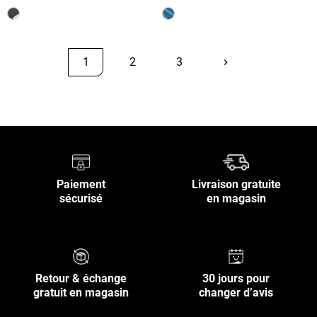
1
2
3
keyboard_arrow_right
Suivant
Retour en haut
Paiement
Livraison gratuite
sécurisé
en magasin
Retour & échange
30 jours pour
gratuit en magasin
changer d’avis