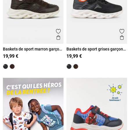
Ajouter aux favoris
Ajout
Aperçu rapide
Ape
Baskets de sport marron garçon
Baskets de sport grises garçon
(24-30)
(24-30)
19,99 €
19,99 €