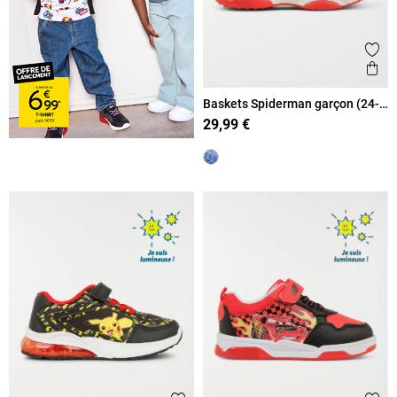
Ajout
Ape
Baskets Spiderman garçon (24-
30)
29,99 €