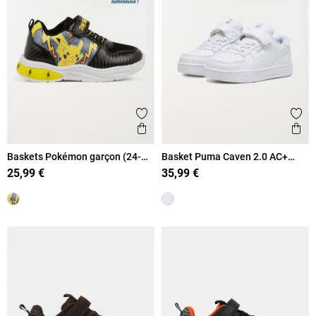
Ajouter aux favoris
Ajout
Aperçu rapide
Ape
Baskets Pokémon garçon (24-
Basket Puma Caven 2.0 AC+
30)
garcon (24-27)
25,99 €
35,99 €