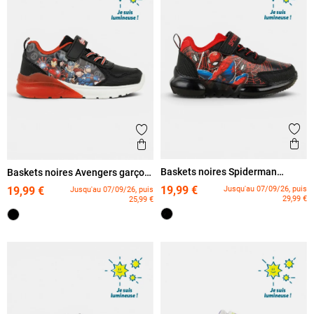
Ajout
Ajouter aux favoris
Ape
Aperçu rapide
Baskets noires Spiderman
Baskets noires Avengers garçon
garçon (24-30)
(24-30)
19,99 €
Jusqu'au 07/09/26, puis
19,99 €
Jusqu'au 07/09/26, puis
29,99 €
25,99 €