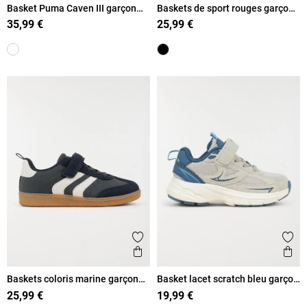
Basket Puma Caven III garçon
Baskets de sport rouges garçon
(24-27)
(24-30)
35,99 €
25,99 €
Ajouter aux favoris
Ajout
Aperçu rapide
Ape
Baskets coloris marine garçon
Basket lacet scratch bleu garçon
(24-30)
(24-30)
25,99 €
19,99 €