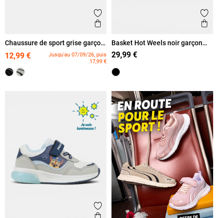
Ajouter aux favoris
Ajout
Aperçu rapide
Ape
Chaussure de sport grise garçon
Basket Hot Weels noir garçon
(24-30)
(24-30)
29,99 €
12,99 €
Jusqu'au 07/09/26, puis
17,99 €
Ajouter aux favoris
Aperçu rapide