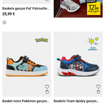
Baskets garçon Pat' Patrouille
(24-30)
25,99 €
Ajouter aux favoris
Ajout
Aperçu rapide
Ape
Basket noire Pokémon garçon
Baskets Team Spidey garçon
(24-30)
(24-30)