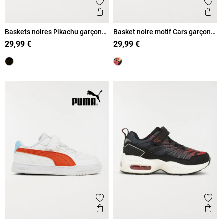
Ajouter aux favoris
Ajout
Aperçu rapide
Ape
Baskets noires Pikachu garçon
Basket noire motif Cars garçon
(25-30)
(24-30)
29,99 €
29,99 €
Ajouter aux favoris
Ajout
Aperçu rapide
Ape