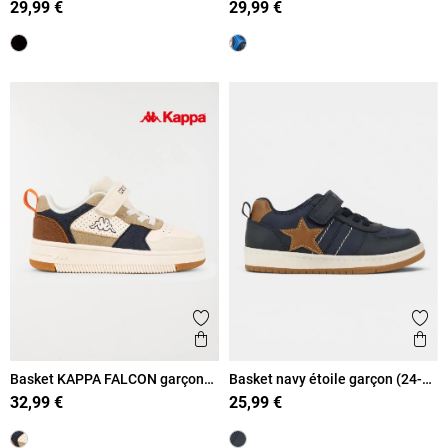
29,99 €
29,99 €
Ajouter aux favoris
Ajout
Aperçu rapide
Ape
Basket KAPPA FALCON garçon
Basket navy étoile garçon (24-
(24-30)
30)
32,99 €
25,99 €