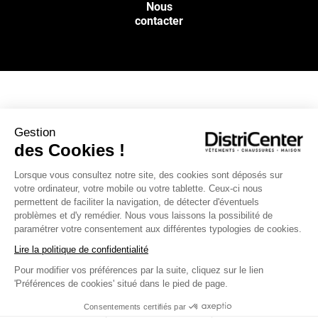
Nous
contacter
NOS SERVICES
Gestion
des Cookies !
INFOS PRATIQUES
Lorsque vous consultez notre site, des cookies sont déposés sur
votre ordinateur, votre mobile ou votre tablette. Ceux-ci nous
L’ENSEIGNE DISTRICENTER
permettent de faciliter la navigation, de détecter d'éventuels
Suivez-nous
problèmes et d'y remédier. Nous vous laissons la possibilité de
paramétrer votre consentement aux différentes typologies de cookies.
Lire la politique de confidentialité
Pour modifier vos préférences par la suite, cliquez sur le lien
Moyens de paiement
'Préférences de cookies' situé dans le pied de page.
Consentements certifiés par