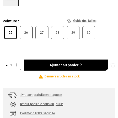
Pointure
Guide des tailles
25
26
27
28
29
30
-
+
Ajo
Ajouter au panier
Derniers articles en stock
Livraison gratuite en magasin
Retour possible sous 30 jours*
Paiement 100% sécurisé