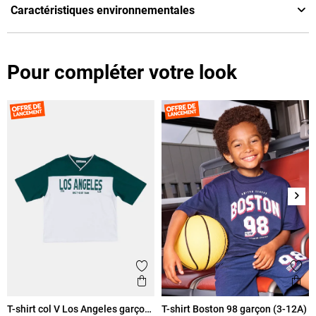
Caractéristiques environnementales
Pour compléter votre look
Suiv
Ajouter aux favoris
Ajout
Aperçu rapide
Ape
T-shirt col V Los Angeles garçon
T-shirt Boston 98 garçon (3-12A)