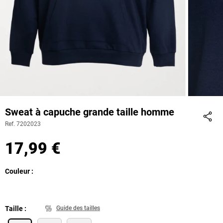
Sweat à capuche grande taille homme
Ref. 7202023
Part
17,99 €
Couleur
Taille
Guide des tailles