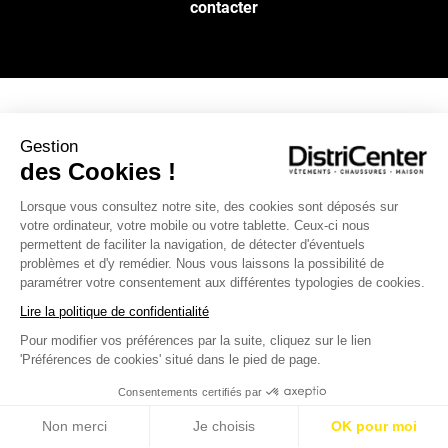
contacter
NOS SERVICES
Gestion
des Cookies !
INFOS PRATIQUES
Lorsque vous consultez notre site, des cookies sont déposés sur
votre ordinateur, votre mobile ou votre tablette. Ceux-ci nous
permettent de faciliter la navigation, de détecter d'éventuels
L’ENSEIGNE DISTRICENTER
problèmes et d'y remédier. Nous vous laissons la possibilité de
Suivez-nous
paramétrer votre consentement aux différentes typologies de cookies.
Lire la politique de confidentialité
Pour modifier vos préférences par la suite, cliquez sur le lien
Moyens de paiement
'Préférences de cookies' situé dans le pied de page.
Consentements certifiés par
Non merci
Je choisis
OK pour moi