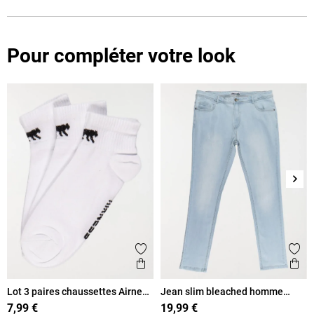
Pour compléter votre look
Suiv
Ajouter aux favoris
Ajout
Aperçu rapide
Ape
Lot 3 paires chaussettes Airness
Jean slim bleached homme
homme
grande taille
7,99 €
19,99 €