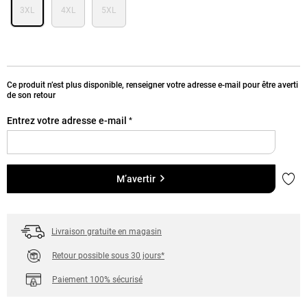
3XL
4XL
5XL
Ce produit n’est plus disponible, renseigner votre adresse e-mail pour être averti
de son retour
Entrez votre adresse e-mail
*
Ajou
M’avertir
Livraison gratuite en magasin
Retour possible sous 30 jours*
Paiement 100% sécurisé