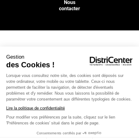
Nous
contacter
NOS SERVICES
Gestion
des Cookies !
INFOS PRATIQUES
Lorsque vous consultez notre site, des cookies sont déposés sur
votre ordinateur, votre mobile ou votre tablette. Ceux-ci nous
L’ENSEIGNE DISTRICENTER
permettent de faciliter la navigation, de détecter d'éventuels
Suivez-nous
problèmes et d'y remédier. Nous vous laissons la possibilité de
paramétrer votre consentement aux différentes typologies de cookies.
Lire la politique de confidentialité
Pour modifier vos préférences par la suite, cliquez sur le lien
Moyens de paiement
'Préférences de cookies' situé dans le pied de page.
Consentements certifiés par