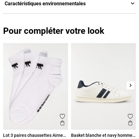
Caractéristiques environnementales
Pour compléter votre look
Suiv
Ajouter aux favoris
Ajout
Aperçu rapide
Ape
Lot 3 paires chaussettes Airness
Basket blanche et navy homme