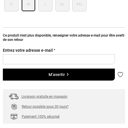
S
M
L
XL
XXL
Ce produit n’est plus disponible, renseigner votre adresse e-mail pour être averti
de son retour
Entrez votre adresse e-mail
*
Ajou
M’avertir
Livraison gratuite en magasin
Retour possible sous 30 jours*
Paiement 100% sécurisé