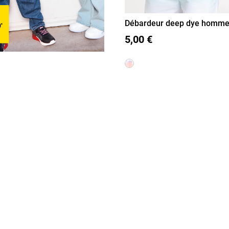
Débardeur deep dye homm
S
M
L
XL
XXL
5,00 €