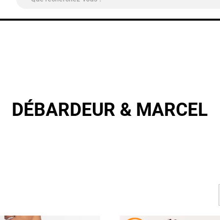
ivraison Colissimo Relais Pickup
OFFERTE
à partir de 4
DÉBARDEUR & MARCEL