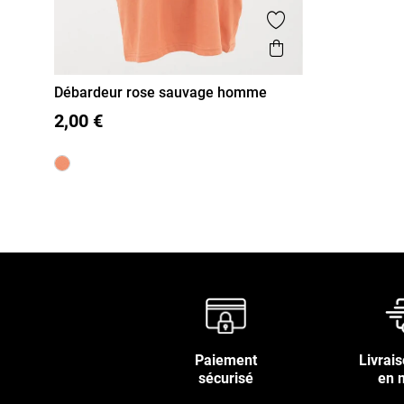
Ajouter aux favor
Aperçu rapide
Débardeur rose sauvage homme
S
M
L
XL
XXL
2,00 €
Paiement
Livrais
sécurisé
en 