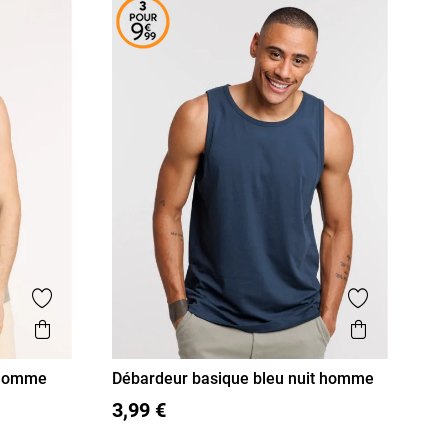
Ajouter aux favoris
Ajouter aux
Aperçu rapide
Aperçu r
 homme
Débardeur basique bleu nuit homme
S
M
L
XL
XXL
3,99 €