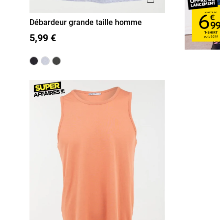
Débardeur grande taille homme
3XL
4XL
5XL
5,99 €