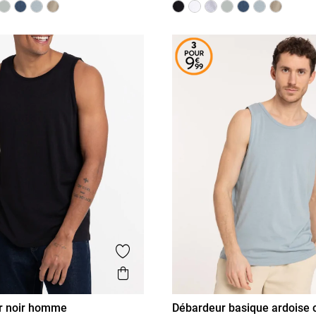
is
Ajouter aux favoris
Aperçu rapide
r noir homme
Débardeur basique ardoise c