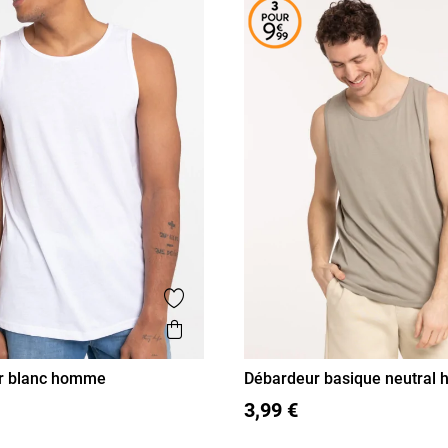
Ajouter aux favoris
is
Aperçu rapide
r blanc homme
Débardeur basique neutral
L
XL
XXL
3XL
S
M
L
XL
XXL
3,99 €