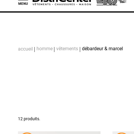
MENU
L
homme
vêtements
débardeur & marcel
accueil
12 produits.