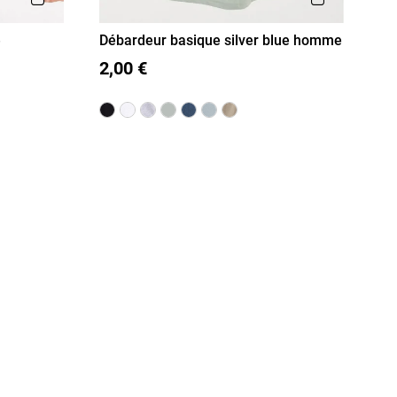
e
Débardeur basique silver blue homme
S
M
L
XL
XXL
2,00 €