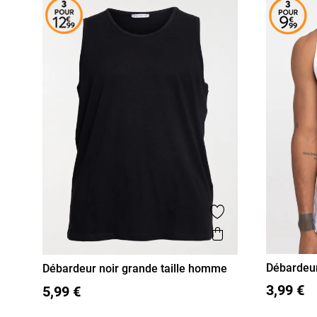
Ajouter aux favor
Aperçu rapide
Débardeu
Débardeur noir grande taille homme
S
M
3XL
4XL
5XL
3,99 €
5,99 €