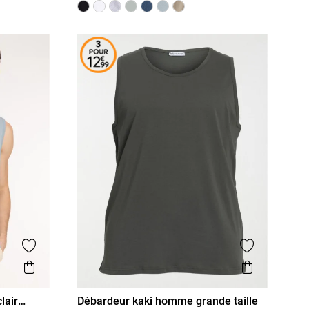
Ajouter aux favoris
Ajouter aux
Aperçu rapide
Aperçu r
lair
Débardeur kaki homme grande taille