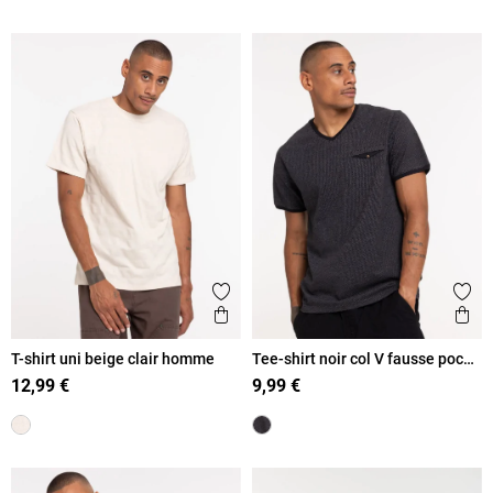
Ajouter aux favoris
Ajout
Aperçu rapide
Ape
T-shirt uni beige clair homme
Tee-shirt noir col V fausse poche
homme
12,99 €
9,99 €