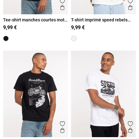
Ajouter aux favoris
Ajout
Aperçu rapide
Ape
Tee-shirt manches courtes moto
T-shirt imprimé speed rebels
homme
homme
9,99 €
9,99 €
Ajouter aux favoris
Ajout
Aperçu rapide
Ape