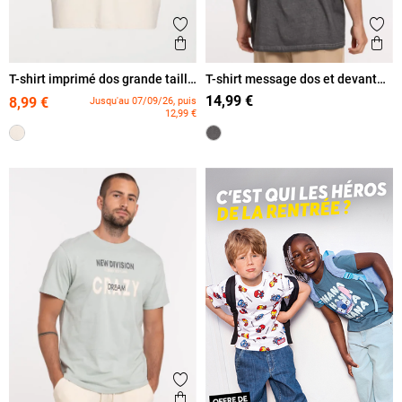
Ajouter aux favoris
Ajout
Aperçu rapide
Ape
T-shirt imprimé dos grande taille
T-shirt message dos et devant
homme
homme
14,99 €
8,99 €
Jusqu'au 07/09/26, puis
12,99 €
Ajouter aux favoris
Aperçu rapide