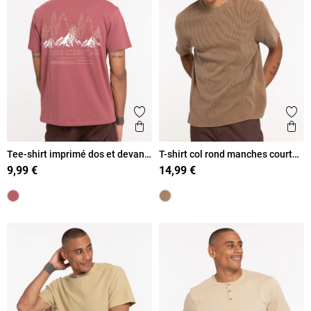
Ajouter aux favoris
Ajout
Aperçu rapide
Ape
Tee-shirt imprimé dos et devant
T-shirt col rond manches courtes
homme
homme
9,99 €
14,99 €