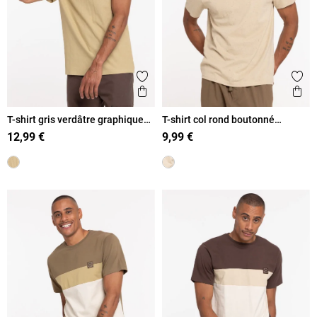
Ajouter aux favoris
Ajout
Aperçu rapide
Ape
T-shirt gris verdâtre graphique
T-shirt col rond boutonné
homme
homme
12,99 €
9,99 €