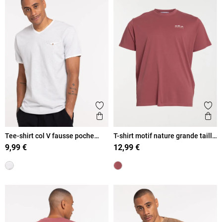
Ajouter aux favoris
Ajout
Aperçu rapide
Ape
Tee-shirt col V fausse poche
T-shirt motif nature grande taille
homme
homme
9,99 €
12,99 €