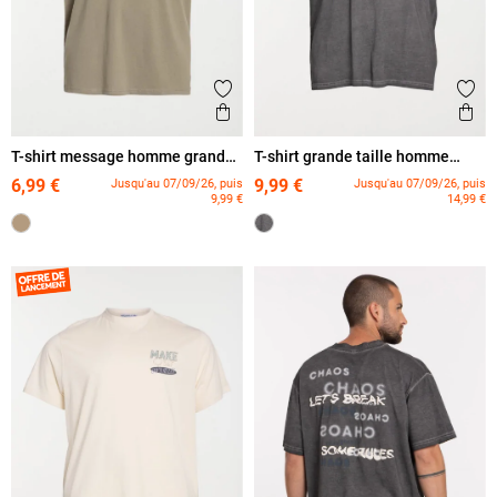
Ajouter aux favoris
Ajout
Aperçu rapide
Ape
T-shirt message homme grande
T-shirt grande taille homme
taille
imprimé dos
6,99 €
9,99 €
Jusqu'au 07/09/26, puis
Jusqu'au 07/09/26, puis
9,99 €
14,99 €