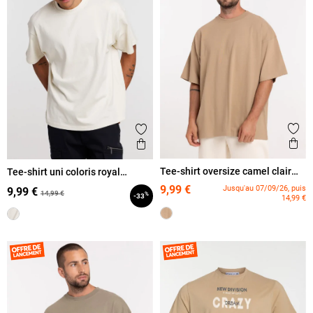
Ajout
Ajouter aux favoris
Ape
Aperçu rapide
Tee-shirt oversize camel clair
Tee-shirt uni coloris royal
homme
homme
9,99 €
Jusqu'au 07/09/26, puis
9,99 €
14,99 €
%
-33
14,99 €