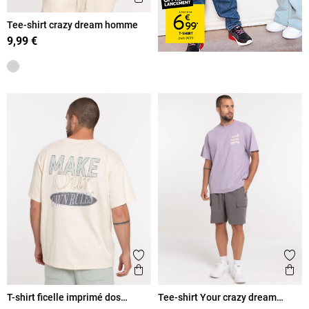
Tee-shirt crazy dream homme
9,99 €
Ajouter aux favoris
Ajout
Aperçu rapide
Ape
T-shirt ficelle imprimé dos
Tee-shirt Your crazy dream
homme
homme