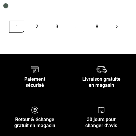
1
2
3
…
8
keyboard_arrow_right
Suivant
Retour en haut
Paiement
Livraison gratuite
sécurisé
en magasin
Retour & échange
30 jours pour
gratuit en magasin
changer d’avis