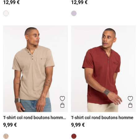
12,99 €
12,99 €
Ajouter aux favoris
Ajout
Aperçu rapide
Ape
T-shirt col rond boutons homme
T-shirt col rond boutons homme
taupe
9,99 €
9,99 €