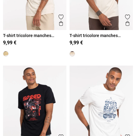
Ajouter aux favoris
Ajout
Aperçu rapide
Ape
T-shirt tricolore manches
T-shirt tricolore manches
courtes homme
courtes homme
9,99 €
9,99 €