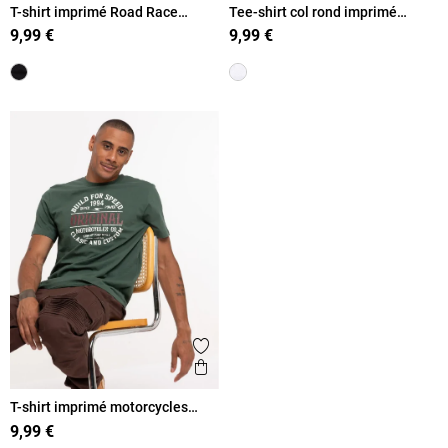
T-shirt imprimé Road Race
Tee-shirt col rond imprimé
homme
voiture homme
9,99 €
9,99 €
Ajouter aux favoris
Aperçu rapide
T-shirt imprimé motorcycles
homme
9,99 €