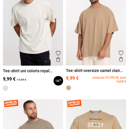
Ajout
Ajouter aux favoris
Ape
Aperçu rapide
Tee-shirt oversize camel clair
Tee-shirt uni coloris royal
homme
homme
9,99 €
Jusqu'au 07/09/26, puis
9,99 €
14,99 €
%
-33
14,99 €