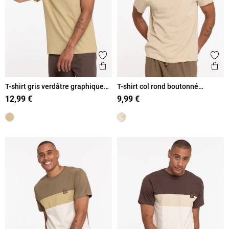
Ajouter aux favoris
Ajout
Aperçu rapide
Ape
T-shirt gris verdâtre graphique
T-shirt col rond boutonné
homme
homme
12,99 €
9,99 €