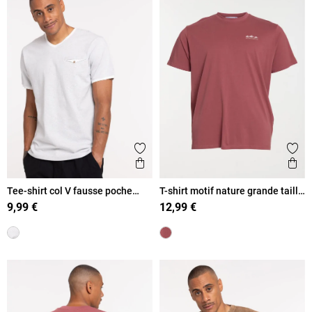
Ajouter aux favoris
Ajout
Aperçu rapide
Ape
Tee-shirt col V fausse poche
T-shirt motif nature grande taille
homme
homme
9,99 €
12,99 €