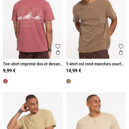
Ajouter aux favoris
Ajout
Aperçu rapide
Ape
Tee-shirt imprimé dos et devant
T-shirt col rond manches courtes
homme
homme
9,99 €
14,99 €