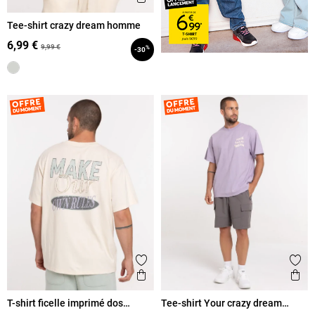
Tee-shirt crazy dream homme
6,99 €
9,99 €
%
-30
Ajouter aux favoris
Ajout
Aperçu rapide
Ape
T-shirt ficelle imprimé dos
Tee-shirt Your crazy dream
homme
homme