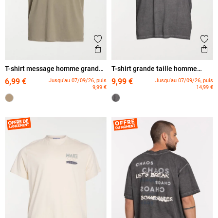
Ajouter aux favoris
Ajout
Aperçu rapide
Ape
T-shirt message homme grande
T-shirt grande taille homme
taille
imprimé dos
6,99 €
9,99 €
Jusqu'au 07/09/26, puis
Jusqu'au 07/09/26, puis
9,99 €
14,99 €