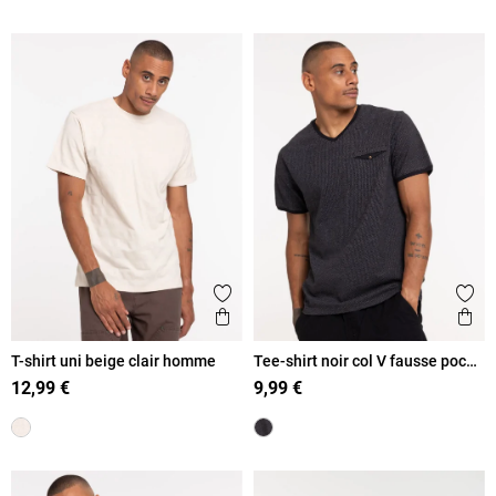
Ajouter aux favoris
Ajout
Aperçu rapide
Ape
T-shirt uni beige clair homme
Tee-shirt noir col V fausse poche
homme
12,99 €
9,99 €