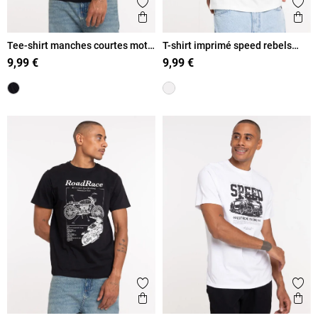
Ajouter aux favoris
Ajout
Aperçu rapide
Ape
Tee-shirt manches courtes moto
T-shirt imprimé speed rebels
homme
homme
9,99 €
9,99 €
Ajouter aux favoris
Ajout
Aperçu rapide
Ape