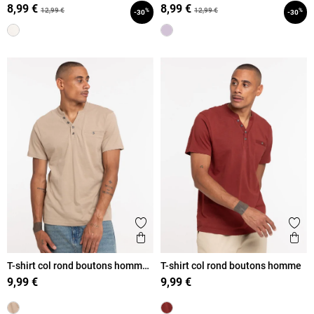
8,99 €
8,99 €
12,99 €
12,99 €
%
%
-30
-30
Ajouter aux favoris
Ajout
Aperçu rapide
Ape
T-shirt col rond boutons homme
T-shirt col rond boutons homme
taupe
9,99 €
9,99 €