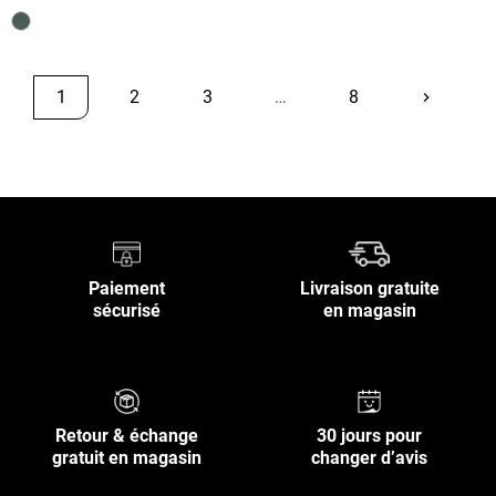
1
2
3
…
8
keyboard_arrow_right
Suivant
Retour en haut
Paiement
Livraison gratuite
sécurisé
en magasin
Retour & échange
30 jours pour
gratuit en magasin
changer d’avis