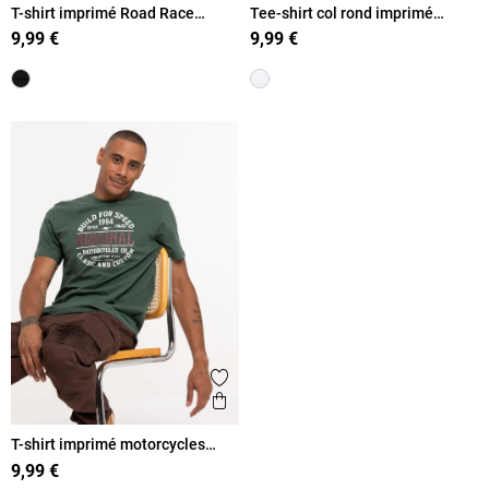
T-shirt imprimé Road Race
Tee-shirt col rond imprimé
homme
voiture homme
9,99 €
9,99 €
Ajouter aux favoris
Aperçu rapide
T-shirt imprimé motorcycles
homme
9,99 €