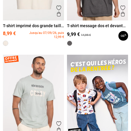
Ajouter aux favoris
Ajout
Aperçu rapide
Ape
T-shirt imprimé dos grande taille
T-shirt message dos et devant
homme
homme
8,99 €
Jusqu'au 07/09/26, puis
9,99 €
14,99 €
%
-33
12,99 €
Ajouter aux favoris
Aperçu rapide