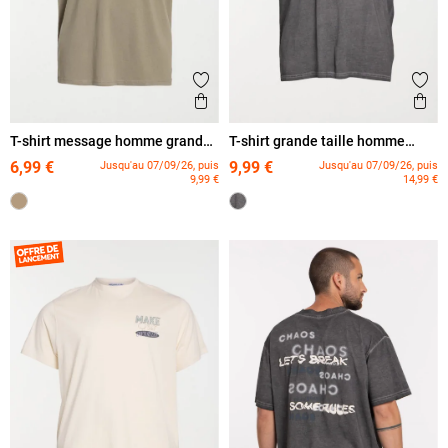
Ajouter aux favoris
Ajout
Aperçu rapide
Ape
T-shirt message homme grande
T-shirt grande taille homme
taille
imprimé dos
6,99 €
9,99 €
Jusqu'au 07/09/26, puis
Jusqu'au 07/09/26, puis
9,99 €
14,99 €