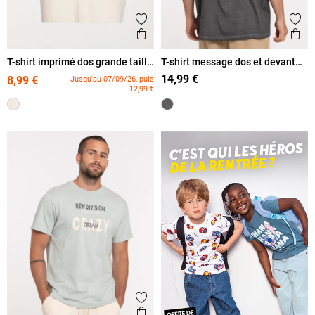
Ajouter aux favoris
Ajout
Aperçu rapide
Ape
T-shirt imprimé dos grande taille
T-shirt message dos et devant
homme
homme
14,99 €
8,99 €
Jusqu'au 07/09/26, puis
12,99 €
Ajouter aux favoris
Aperçu rapide