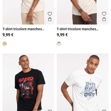
Ajouter aux favoris
Ajout
Aperçu rapide
Ape
T-shirt tricolore manches
T-shirt tricolore manches
courtes homme
courtes homme
9,99 €
9,99 €