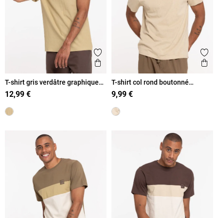
Ajouter aux favoris
Ajout
Aperçu rapide
Ape
T-shirt gris verdâtre graphique
T-shirt col rond boutonné
homme
homme
12,99 €
9,99 €