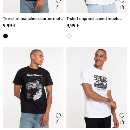
Ajouter aux favoris
Ajout
Aperçu rapide
Ape
Tee-shirt manches courtes moto
T-shirt imprimé speed rebels
homme
homme
9,99 €
9,99 €
Ajouter aux favoris
Ajout
Aperçu rapide
Ape