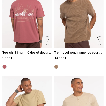
Ajouter aux favoris
Ajout
Aperçu rapide
Ape
Tee-shirt imprimé dos et devant
T-shirt col rond manches courtes
homme
homme
9,99 €
14,99 €