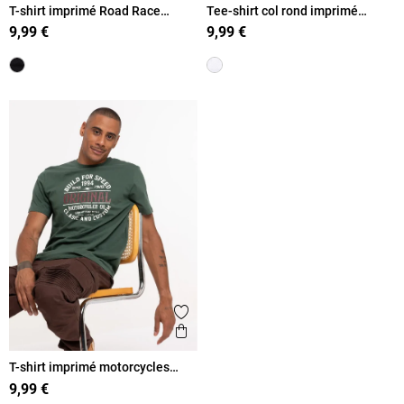
T-shirt imprimé Road Race
Tee-shirt col rond imprimé
homme
voiture homme
9,99 €
9,99 €
Ajouter aux favoris
Aperçu rapide
T-shirt imprimé motorcycles
homme
9,99 €