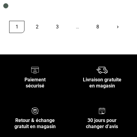
1
2
3
…
8
keyboard_arrow_right
Suivant
Retour en haut
Paiement
Livraison gratuite
sécurisé
en magasin
Retour & échange
30 jours pour
gratuit en magasin
changer d’avis