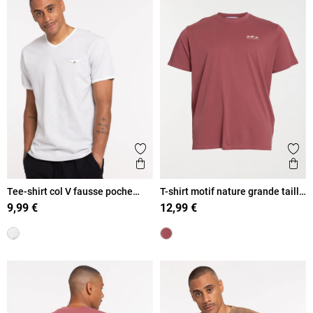
Ajouter aux favoris
Ajout
Aperçu rapide
Ape
Tee-shirt col V fausse poche
T-shirt motif nature grande taille
homme
homme
9,99 €
12,99 €