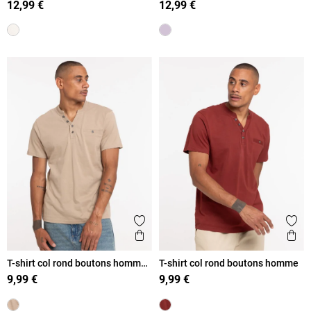
12,99 €
12,99 €
Ajouter aux favoris
Ajout
Aperçu rapide
Ape
T-shirt col rond boutons homme
T-shirt col rond boutons homme
taupe
9,99 €
9,99 €