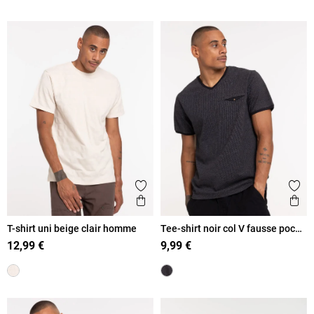
Ajouter aux favoris
Ajout
Aperçu rapide
Ape
T-shirt uni beige clair homme
Tee-shirt noir col V fausse poche
homme
12,99 €
9,99 €