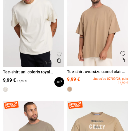
Ajout
Ajouter aux favoris
Ape
Aperçu rapide
Tee-shirt oversize camel clair
Tee-shirt uni coloris royal
homme
homme
9,99 €
Jusqu'au 07/09/26, puis
9,99 €
14,99 €
%
-33
14,99 €