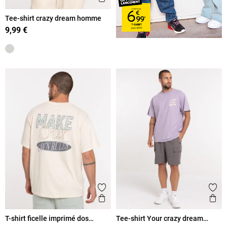
Tee-shirt crazy dream homme
9,99 €
Ajouter aux favoris
Ajout
Aperçu rapide
Ape
T-shirt ficelle imprimé dos
Tee-shirt Your crazy dream
homme
homme