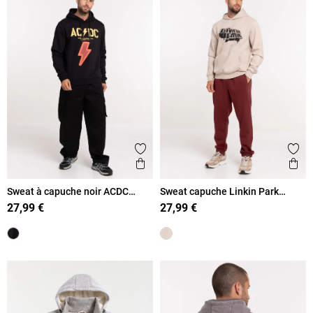
Ajouter aux favoris
Ajout
Aperçu rapide
Ape
Sweat à capuche noir ACDC
Sweat capuche Linkin Park
homme
homme
27,99 €
27,99 €