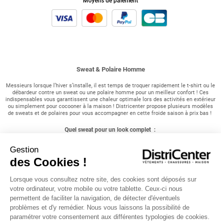
Moyens de paiement
Sweat & Polaire Homme
Messieurs lorsque l’hiver s’installe, il est temps de troquer rapidement le t-shirt ou le
débardeur contre un sweat ou une polaire homme pour un meilleur confort ! Ces
indispensables vous garantissent une chaleur optimale lors des activités en extérieur
ou simplement pour cocooner à la maison ! Districenter propose plusieurs modèles
de sweats et de polaires pour vous accompagner en cette froide saison à prix bas !
Quel sweat pour un look complet :
Pour un style décontracté, rien de tel qu'un sweat homme. Une multitude de choix
Gestion
s'offre à vous : uni ou imprimé, avec ou sans capuche, les sweats homme se
des Cookies !
déclinent dans une variété de styles. Le sweat à capuche est pratique pour la mi-
saison, tandis que le sweat col rond sans capuche ou le sweat imprimé sont très
tendance, tout comme le sweat uni. Vous pouvez trouver de l'originalité dans les
Lorsque vous consultez notre site, des cookies sont déposés sur
détails tels que les manches, le coloris, le col, ou encore la matière. En outre, le
sweat homme, malgré sa simplicité, peut être décliné de nombreuses façons pour un
votre ordinateur, votre mobile ou votre tablette. Ceux-ci nous
look toujours au goût du jour. N'oubliez pas de jeter un œil à nos polaires disponibles
permettent de faciliter la navigation, de détecter d'éventuels
sur notre site !
problèmes et d'y remédier. Nous vous laissons la possibilité de
paramétrer votre consentement aux différentes typologies de cookies.
Les polaires pour affronter le froid hivernal :