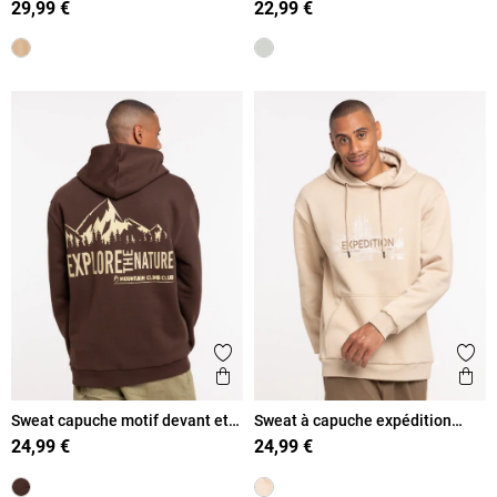
29,99 €
22,99 €
Ajouter aux favoris
Ajout
Aperçu rapide
Ape
Sweat capuche motif devant et
Sweat à capuche expédition
dos homme
homme
24,99 €
24,99 €