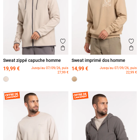
Ajouter aux favoris
Ajout
Aperçu rapide
Ape
Sweat zippé capuche homme
Sweat imprimé dos homme
19,99 €
14,99 €
Jusqu'au 07/09/26, puis
Jusqu'au 07/09/26, puis
27,99 €
22,99 €