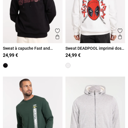
Ajouter aux favoris
Ajout
Aperçu rapide
Ape
Sweat à capuche Fast and
Sweat DEADPOOL imprimé dos
Furious homme
homme
24,99 €
24,99 €