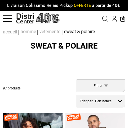
Livraison Colissimo Relais Pickup
OFFERTE
à partir de 40€
Menu
0
Compt
Pa
homme
vêtements
sweat & polaire
accueil
SWEAT & POLAIRE
Filtrer
97 produits.
Trier par :
Pertinence