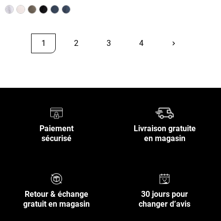
1
2
3
4
keyboard_arrow_right
Suivant
Retour en haut
Paiement
Livraison gratuite
sécurisé
en magasin
Retour & échange
30 jours pour
gratuit en magasin
changer d’avis