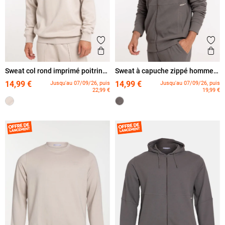
Ajouter aux favoris
Ajout
Aperçu rapide
Ape
Sweat col rond imprimé poitrine
Sweat à capuche zippé homme
homme
granit
14,99 €
14,99 €
Jusqu'au 07/09/26, puis
Jusqu'au 07/09/26, puis
22,99 €
19,99 €