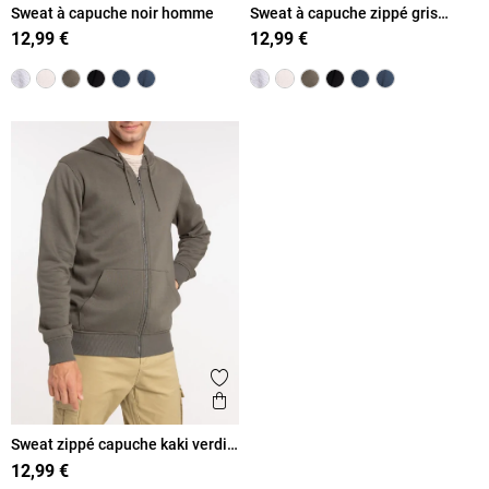
Sweat à capuche noir homme
Sweat à capuche zippé gris
chiné homme
12,99 €
12,99 €
Ajouter aux favoris
Aperçu rapide
Sweat zippé capuche kaki verdi
homme
12,99 €