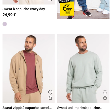
Sweat à capuche crazy day
homme
24,99 €
Ajouter aux favoris
Ajout
Aperçu rapide
Ape
Sweat zippé à capuche camel
Sweat uni imprimé poitrine
clair homme
homme