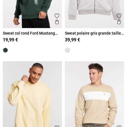
Ajouter aux favoris
Ajout
Aperçu rapide
Ape
Sweat col rond Ford Mustang
Sweat polaire gris grande taille
homme
homme
19,99 €
39,99 €