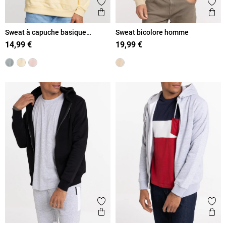
Ajouter aux favoris
Ajout
Aperçu rapide
Ape
Sweat à capuche basique
Sweat bicolore homme
homme
14,99 €
19,99 €
Ajouter aux favoris
Ajout
Aperçu rapide
Ape