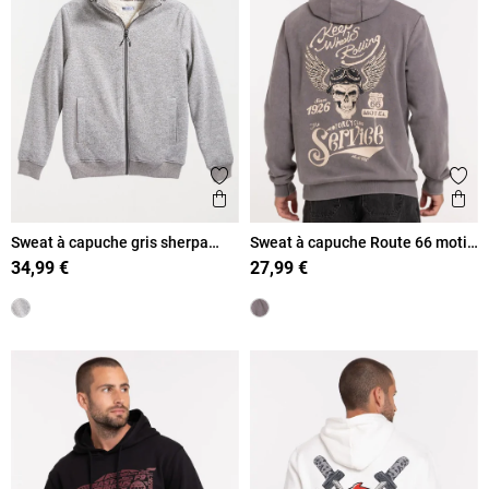
Ajouter aux favoris
Ajout
Aperçu rapide
Ape
Sweat à capuche gris sherpa
Sweat à capuche Route 66 motif
homme
dos homme
34,99 €
27,99 €