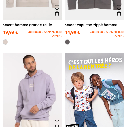
Ajouter aux favoris
Ajout
Aperçu rapide
Ape
Sweat homme grande taille
Sweat capuche zippé homme
grande taille
19,99 €
14,99 €
Jusqu'au 07/09/26, puis
Jusqu'au 07/09/26, puis
29,99 €
22,99 €
Ajouter aux favoris
Aperçu rapide