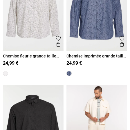
Ajouter aux favoris
Ajout
Aperçu rapide
Ape
Chemise fleurie grande taille
Chemise imprimée grande taille
homme
homme
24,99 €
24,99 €