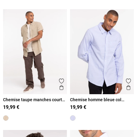
Ajouter aux favoris
Ajout
Aperçu rapide
Ape
Chemise taupe manches courtes
Chemise homme bleue col
homme
classique
19,99 €
19,99 €