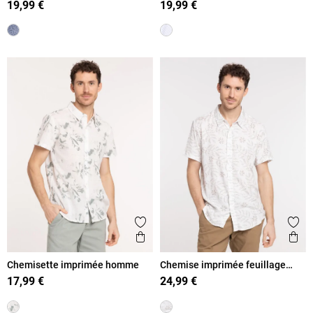
19,99 €
19,99 €
Ajouter aux favoris
Ajout
Aperçu rapide
Ape
Chemisette imprimée homme
Chemise imprimée feuillage
homme
17,99 €
24,99 €