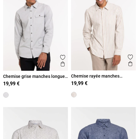
Ajout
Ajouter aux favoris
Ape
Aperçu rapide
Chemise rayée manches
Chemise grise manches longues
longues homme
homme
19,99 €
19,99 €