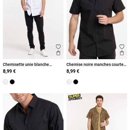
Ajouter aux favoris
Ajout
Aperçu rapide
Ape
Chemisette unie blanche
Chemise noire manches courtes
homme
homme
8,99 €
8,99 €