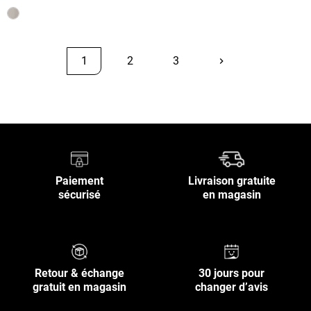
1
2
3
keyboard_arrow_right
Suivant
Retour en haut
Paiement
Livraison gratuite
sécurisé
en magasin
Retour & échange
30 jours pour
gratuit en magasin
changer d’avis