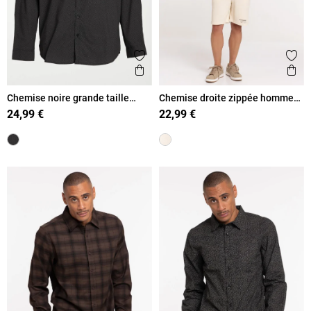
Ajouter aux favoris
Ajout
Aperçu rapide
Ape
Chemise noire grande taille
Chemise droite zippée homme
homme
ficelle
24,99 €
22,99 €