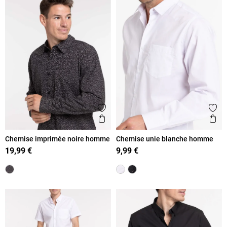
Ajouter aux favoris
Ajout
Aperçu rapide
Ape
Chemise imprimée noire homme
Chemise unie blanche homme
19,99 €
9,99 €