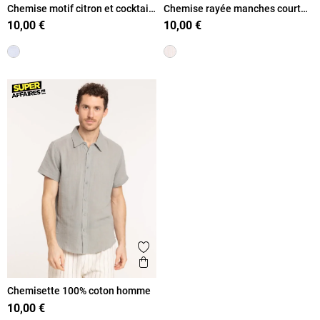
Chemise motif citron et cocktail
Chemise rayée manches courtes
homme
homme
10,00 €
10,00 €
Ajouter aux favoris
Aperçu rapide
Chemisette 100% coton homme
10,00 €