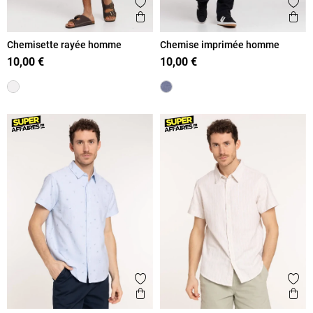
Ajouter aux favoris
Ajout
Aperçu rapide
Ape
Chemisette rayée homme
Chemise imprimée homme
10,00 €
10,00 €
Ajouter aux favoris
Ajout
Aperçu rapide
Ape