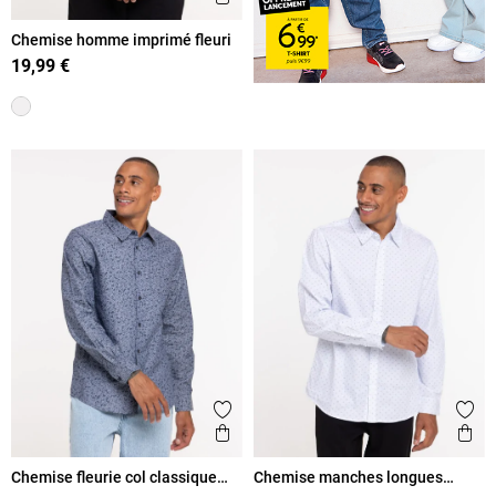
Chemise homme imprimé fleuri
19,99 €
Ajouter aux favoris
Ajout
Aperçu rapide
Ape
Chemise fleurie col classique
Chemise manches longues
homme
imprimée homme