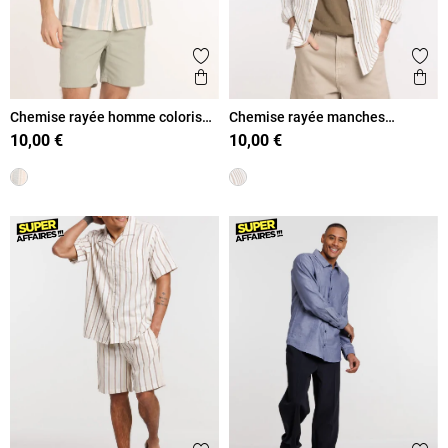
Ajouter aux favoris
Ajout
Aperçu rapide
Ape
Chemise rayée homme coloris
Chemise rayée manches
ivoire
longues homme
10,00 €
10,00 €