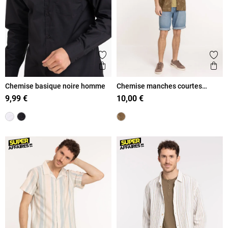
Ajouter aux favoris
Ajout
Aperçu rapide
Ape
Chemise basique noire homme
Chemise manches courtes
imprimée homme
9,99 €
10,00 €