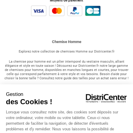
Moyens de paiement
Chemise Homme
Explorez notre collection de chemises Homme sur Districenter.fr
La chemise pour homme est un pilier intemporel du vestiaire masculin, alliant
élégance et style en toute saison ! Découvrez sur Districenter.fr notre large gamme
de chemises pour homme, disponibles en manches longues et courtes, pour trouver
celle qui correspond parfaitement à votre style et vos besoins. Besoin d'aide pour
choisir la bonne taille ? Consultez notre guide des tailles pour un achat sans erreur !
Trouvez la chemise adaptée à vos besoins :
Gestion
Pour un look décontracté et tendance, optez pour une chemise à manches courtes
des Cookies !
portée par-dessus un t-shirt ou seule. Nos chemises arborent un col classique et une
ouverture boutonnée, parfaites pour être associées à un pantalon chino ou un jean.
Lorsque vous consultez notre site, des cookies sont déposés sur
Pour une touche d'originalité, choisissez une chemise à carreaux ou à motif à assortir
votre ordinateur, votre mobile ou votre tablette. Ceux-ci nous
avec un jean. Cette association donnera du caractère à votre tenue et vous
permettent de faciliter la navigation, de détecter d'éventuels
démarquera avec style !
problèmes et d'y remédier. Nous vous laissons la possibilité de