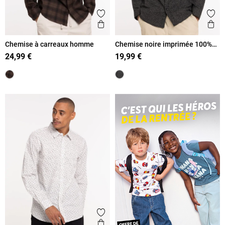
Ajouter aux favoris
Ajout
Aperçu rapide
Ape
Chemise à carreaux homme
Chemise noire imprimée 100%
coton homme
24,99 €
19,99 €
Ajouter aux favoris
Aperçu rapide