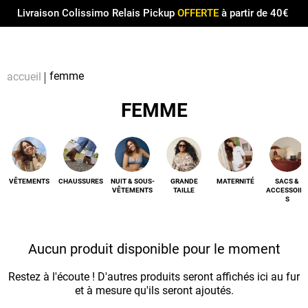
Menu
0
Livraison Colissimo Relais Pickup
OFFERTE
à partir de 40€
Compt
Pa
femme
accueil
FEMME
VÊTEMENTS
CHAUSSURES
NUIT & SOUS-
GRANDE
MATERNITÉ
SACS &
VÊTEMENTS
TAILLE
ACCESSOIRE
S
Aucun produit disponible pour le moment
Restez à l'écoute ! D'autres produits seront affichés ici au fur
et à mesure qu'ils seront ajoutés.