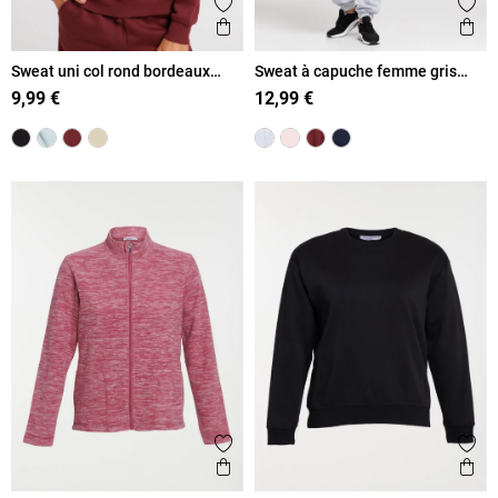
Ajouter aux favoris
Ajout
Aperçu rapide
Ape
Sweat uni col rond bordeaux
Sweat à capuche femme gris
foncé femme
clair chiné
9,99 €
12,99 €
Ajouter aux favoris
Ajout
Aperçu rapide
Ape