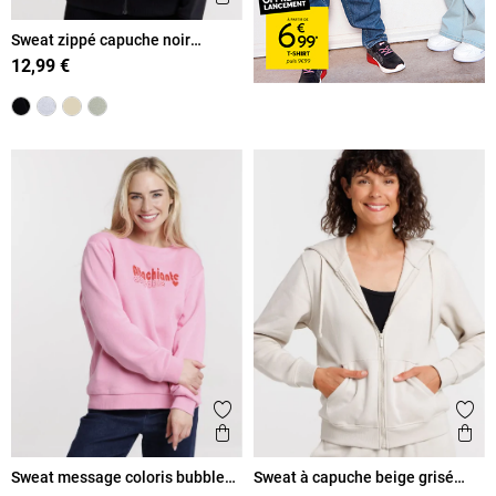
Sweat zippé capuche noir
femme
12,99 €
Ajouter aux favoris
Ajout
Aperçu rapide
Ape
Sweat message coloris bubble
Sweat à capuche beige grisé
pink femme
femme