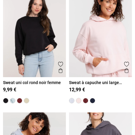
Ajouter aux favoris
Ajout
Aperçu rapide
Ape
Sweat uni col rond noir femme
Sweat à capuche uni large
femme
9,99 €
12,99 €