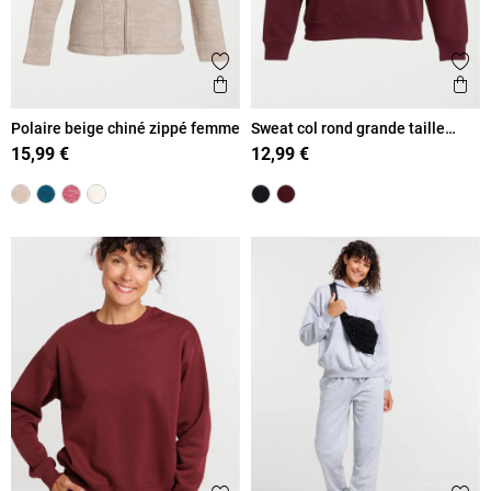
Ajouter aux favoris
Ajout
Aperçu rapide
Ape
Polaire beige chiné zippé femme
Sweat col rond grande taille
femme
15,99 €
12,99 €