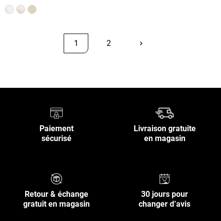
1
2
keyboard_arrow_right
Suivant
Retour en haut
Paiement
Livraison gratuite
sécurisé
en magasin
Retour & échange
30 jours pour
gratuit en magasin
changer d’avis