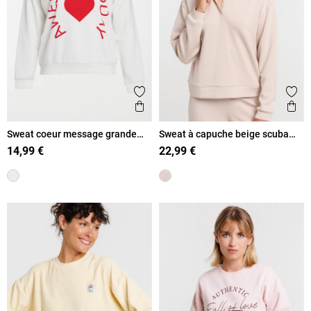
Ajouter aux favoris
Ajout
Aperçu rapide
Ape
Sweat coeur message grande
Sweat à capuche beige scuba
taille femme
femme
14,99 €
22,99 €