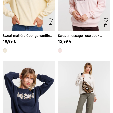
Ajouter aux favoris
Ajout
Aperçu rapide
Ape
Sweat matière éponge vanille
Sweat message rose doux
femme
femme
19,99 €
12,99 €