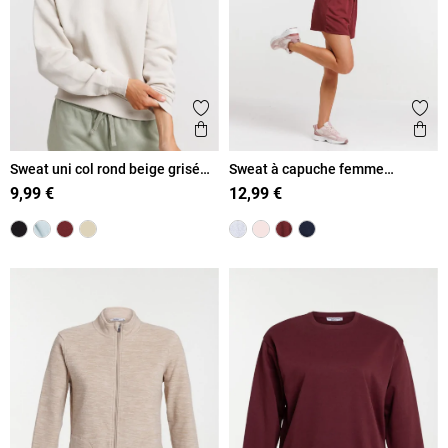
Ajouter aux favoris
Ajout
Aperçu rapide
Ape
Sweat uni col rond beige grisé
Sweat à capuche femme
femme
bordeaux foncé
9,99 €
12,99 €