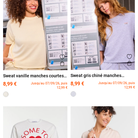
Ajout
Ajouter aux favoris
Ape
Aperçu rapide
Sweat gris chiné manches
Sweat vanille manches courtes
courtes femme
femme
8,99 €
Jusqu'au 07/09/26, puis
8,99 €
Jusqu'au 07/09/26, puis
12,99 €
12,99 €