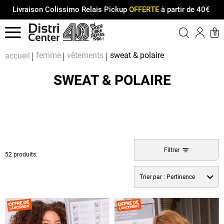
Livraison Colissimo Relais Pickup
OFFERTE
à partir de 40€
Menu
0
Compt
Pa
femme
vêtements
sweat & polaire
accueil
SWEAT & POLAIRE
Filtrer
52 produits.
Trier par :
Pertinence