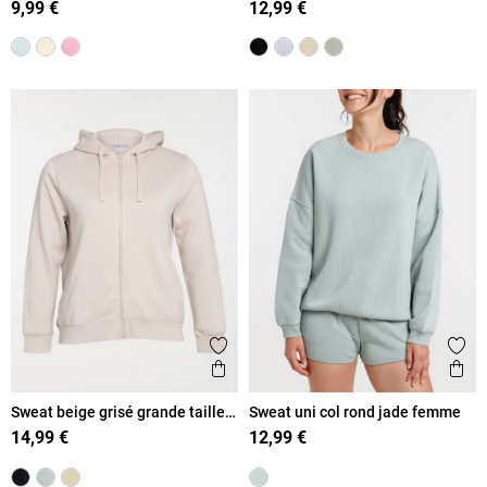
9,99 €
12,99 €
Ajouter aux favoris
Ajout
Aperçu rapide
Ape
Sweat beige grisé grande taille
Sweat uni col rond jade femme
femme
14,99 €
12,99 €