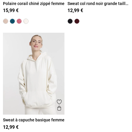
Polaire corail chiné zippé femme
Sweat col rond noir grande taille
femme
15,99 €
12,99 €
Ajouter aux favoris
Aperçu rapide
Sweat à capuche basique femme
12,99 €