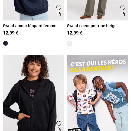
Ajouter aux favoris
Ajout
Aperçu rapide
Ape
Sweat amour léopard femme
Sweat coeur poitrine beige
femme
12,99 €
12,99 €
Ajouter aux favoris
Aperçu rapide