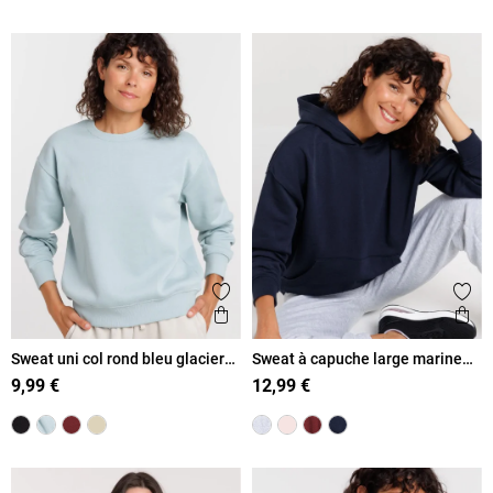
Ajouter aux favoris
Ajout
Aperçu rapide
Ape
Sweat uni col rond bleu glacier
Sweat à capuche large marine
femme
navy femme
9,99 €
12,99 €